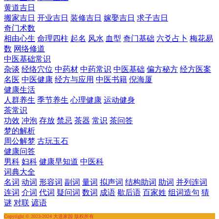
黄道吉日
搬家吉日
开业吉日
装修吉日
嫁娶吉日
求子吉日
奇门术数
相由心生
命理四柱
起名
风水
血型
奇门基础
六爻占卜
梅花易
数
网络修道
中医基础常识
杂谈
经络穴位
中药材
中药常识
中医基础
偏方秘方
经方医案
名医
中医健康
经方与应用
中医书籍
倪海厦
健康生活
人群养生
季节养生
心理健康
运动健身
茶常识
功效
冲泡
存放
禁忌
茶器
常识
茶问答
梦的解析
周公解梦
古玩玉石
健康问答
男科
妇科
健康早知道
中医科
词典大全
名词
动词
形容词
副词
量词
拟声词
结构助词
助词
并列连词
连词
介词
代词
疑问词
数词
成语
歇后语
百家姓
组词造句
猜
谜
对联
谚语
Copyright © 2023-2024 大道家园 版权所有