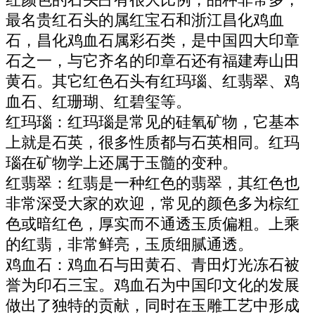
最名贵红石头的属红宝石和浙江昌化鸡血
石，昌化鸡血石属彩石类，是中国四大印章
石之一，与它齐名的印章石还有福建寿山田
黄石。其它红色石头有红玛瑙、红翡翠、鸡
血石、红珊瑚、红碧玺等。
红玛瑙：红玛瑙是常见的硅氧矿物，它基本
上就是石英，很多性质都与石英相同。红玛
瑙在矿物学上还属于玉髓的变种。
红翡翠：红翡是一种红色的翡翠，其红色也
非常深受大家的欢迎，常见的颜色多为棕红
色或暗红色，厚实而不通透玉质偏粗。上乘
的红翡，非常鲜亮，玉质细腻通透。
鸡血石：鸡血石与田黄石、青田灯光冻石被
誉为印石三宝。鸡血石为中国印文化的发展
做出了独特的贡献，同时在玉雕工艺中形成