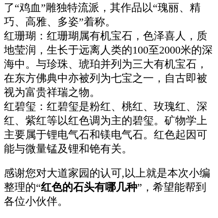
了“鸡血”雕独特流派，其作品以“瑰丽、精
巧、高雅、多姿”着称。
红珊瑚：红珊瑚属有机宝石，色泽喜人，质
地莹润，生长于远离人类的100至2000米的深
海中。与珍珠、琥珀并列为三大有机宝石，
在东方佛典中亦被列为七宝之一，自古即被
视为富贵祥瑞之物。
红碧玺：红碧玺是粉红、桃红、玫瑰红、深
红、紫红等以红色调为主的碧玺。矿物学上
主要属于锂电气石和镁电气石。红色起因可
能与微量锰及锂和铯有关。
感谢您对大道家园的认可,以上就是本次小编
整理的“
红色的石头有哪几种
”，希望能帮到
各位小伙伴。