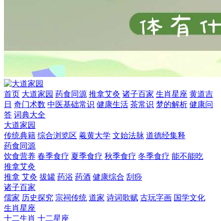
首页
大道家园
药食同源
推拿艾灸
诸子百家
生肖星座
黄道吉
日
奇门术数
中医基础常识
健康生活
茶常识
梦的解析
健康问
答
词典大全
大道家园
传统典籍
综合浏览区
羲黄大学
文始法脉
道德经集释
药食同源
饮食营养
春季食疗
夏季食疗
秋季食疗
冬季食疗
能不能吃
推拿艾灸
推拿
艾灸
拔罐
药浴
药酒
健康综合
刮痧
诸子百家
儒家
历史探究
宗祠传统
道家
诗词歌赋
古玩字画
国学文化
生肖星座
十二生肖
十二星座