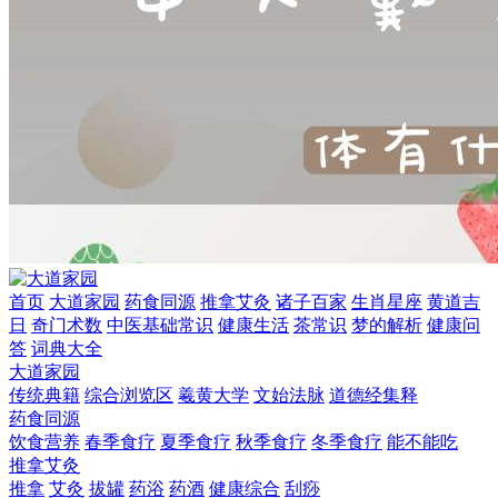
首页
大道家园
药食同源
推拿艾灸
诸子百家
生肖星座
黄道吉
日
奇门术数
中医基础常识
健康生活
茶常识
梦的解析
健康问
答
词典大全
大道家园
传统典籍
综合浏览区
羲黄大学
文始法脉
道德经集释
药食同源
饮食营养
春季食疗
夏季食疗
秋季食疗
冬季食疗
能不能吃
推拿艾灸
推拿
艾灸
拔罐
药浴
药酒
健康综合
刮痧