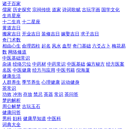
诸子百家
儒家
历史探究
宗祠传统
道家
诗词歌赋
古玩字画
国学文化
生肖星座
十二生肖
十二星座
黄道吉日
搬家吉日
开业吉日
装修吉日
嫁娶吉日
求子吉日
奇门术数
相由心生
命理四柱
起名
风水
血型
奇门基础
六爻占卜
梅花易
数
网络修道
中医基础常识
杂谈
经络穴位
中药材
中药常识
中医基础
偏方秘方
经方医案
名医
中医健康
经方与应用
中医书籍
倪海厦
健康生活
人群养生
季节养生
心理健康
运动健身
茶常识
功效
冲泡
存放
禁忌
茶器
常识
茶问答
梦的解析
周公解梦
古玩玉石
健康问答
男科
妇科
健康早知道
中医科
词典大全