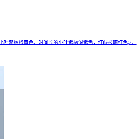
小叶紫檀橙黄色，时间长的小叶紫檀深紫色，红酸枝暗红色;3、