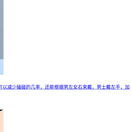
可以减少磕碰的几率，还能根据男左女右来戴，男士戴左手，加