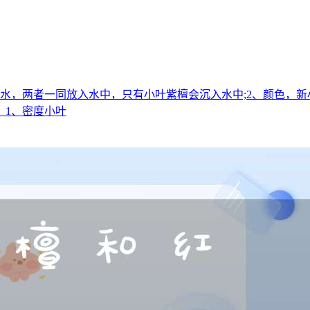
水，两者一同放入水中，只有小叶紫檀会沉入水中;2、颜色，新
。1、密度小叶