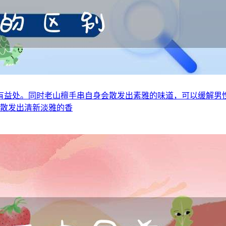
有益处。同时老山檀手串自身会散发出素雅的味道，可以缓解男
以散发出清新淡雅的香