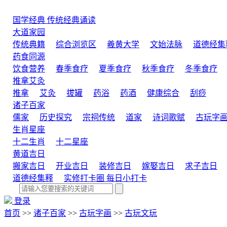
国学经典
传统经典诵读
大道家园
传统典籍
综合浏览区
羲黄大学
文始法脉
道德经集
药食同源
饮食营养
春季食疗
夏季食疗
秋季食疗
冬季食疗
推拿艾灸
推拿
艾灸
拔罐
药浴
药酒
健康综合
刮痧
诸子百家
儒家
历史探究
宗祠传统
道家
诗词歌赋
古玩字
生肖星座
十二生肖
十二星座
黄道吉日
搬家吉日
开业吉日
装修吉日
嫁娶吉日
求子吉日
道德经集释
实修打卡圈
每日小打卡
登录
首页
>>
诸子百家
>>
古玩字画
>>
古玩文玩