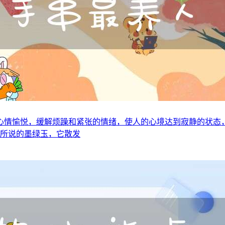
心情愉悦，缓解烦躁和紧张的情绪，使人的心境达到寂静的状态
是所说的墨绿玉，它散发