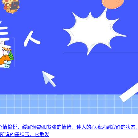
心情愉悦，缓解烦躁和紧张的情绪，使人的心境达到寂静的状态
是所说的墨绿玉，它散发