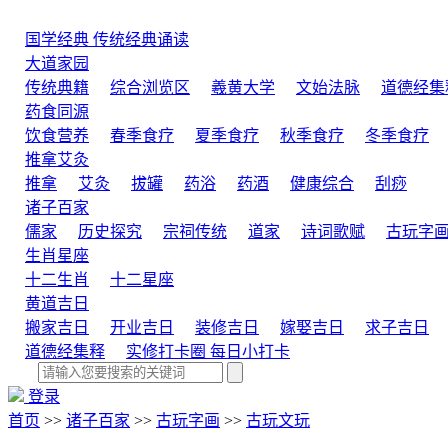
国学经典
传统经典诵读
大道家园
传统典籍
综合浏览区
羲黄大学
文始法脉
道德经集
药食同源
饮食营养
春季食疗
夏季食疗
秋季食疗
冬季食疗
推拿艾灸
推拿
艾灸
拔罐
药浴
药酒
健康综合
刮痧
诸子百家
儒家
历史探究
宗祠传统
道家
诗词歌赋
古玩字
生肖星座
十二生肖
十二星座
黄道吉日
搬家吉日
开业吉日
装修吉日
嫁娶吉日
求子吉日
道德经集释
实修打卡圈
每日小打卡
登录
首页
>>
诸子百家
>>
古玩字画
>>
古玩文玩