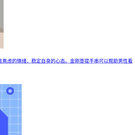
性焦虑的情绪，稳定自身的心态。金刚菩提手串可以帮助男性看