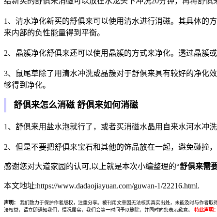
给新买的舒俱来消磁可以放在水龙头下冲洗20分钟，再将舒
1、清水净化新买的舒俱来可以使用清水进行消磁。其具体的方
来内部的负性能量得到平衡。
2、晶簇净化舒俱来还可以使用晶簇的方式来净化。透过晶簇
3、鼠尾草除了用清水冲洗或晶簇对于舒俱来具有较好的净化
够得到净化。
舒俱来怎么消磁 舒俱来如何消磁
1、舒俱来用盐水泡就行了，或者买消磁水晶用自来水河水冲
2、但是不要把舒俱来宝石和其他的饰品放在一起，避免碰撞
感谢您对大道家园的认可,以上就是本次小编整理的“
舒俱来需
本文地址:https://www.dadaojiayuan.com/guwan-1/22216.html.
声明：
我们致力于保护作者版权，注重分享。被刊用文章因无法核实真实出处，未能及时与作者取得联系，
法权益，请立即通知我们，情况属实，我们会第一时间予以删除，并同时向您表示歉意。
特此声明