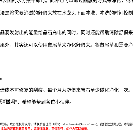
俱来表面的水分擦干即可。此外也可以通过晶簇的方式来净化，或
法是将需要消磁的舒俱来放在水龙头下面冲洗，冲洗的时间控制
或晶洞发射出的能量给晶石充电的同时，同时还能帮助清除舒俱
效果外，其实还可以使用鼠尾草来净化舒俱来。将鼠尾草和需要
洗。
，造成不可修复的刮痕。每个月为舒俱来宝石至少磁化净化一次
要消磁吗
”，希望能帮到各位小伙伴。
或有版权异议的，请联系管理员（邮箱：douchuanxin@foxmail.com)，我们会立即处
：本站内容仅供读者参考，请理性理解、审慎对待，勿作为实际依据。