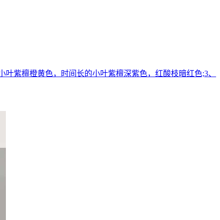
小叶紫檀橙黄色，时间长的小叶紫檀深紫色，红酸枝暗红色;3、