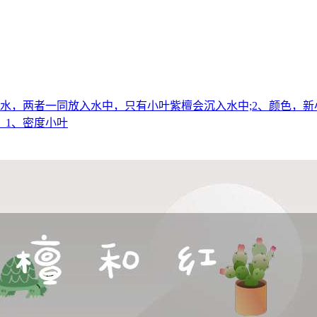
水，两者一同放入水中，只有小叶紫檀会沉入水中;2、颜色，新
。1、密度小叶