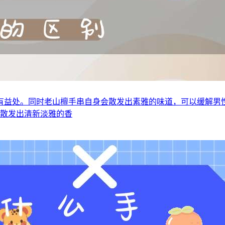
有益处。同时老山檀手串自身会散发出素雅的味道，可以缓解男
以散发出清新淡雅的香