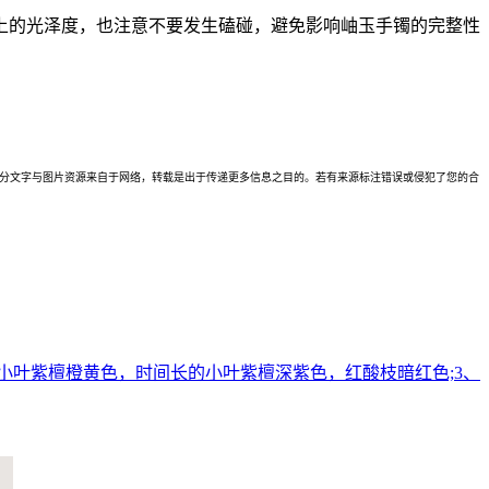
上的光泽度，也注意不要发生磕碰，避免影响岫玉手镯的完整性
理。本站部分文字与图片资源来自于网络，转载是出于传递更多信息之目的。若有来源标注错误或侵犯了您的合
小叶紫檀橙黄色，时间长的小叶紫檀深紫色，红酸枝暗红色;3、