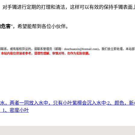
，对手镯进行定期的打理和清洁，这样可以有效的保持手镯表面
的危害
”，希望能帮到各位小伙伴。
或有版权异议的，请联系管理员（邮箱：douchuanxin@foxmail.com)，我们会立即处
：本站内容仅供读者参考，请理性理解、审慎对待，勿作为实际依据。
水，两者一同放入水中，只有小叶紫檀会沉入水中;2、颜色，新
。1、密度小叶