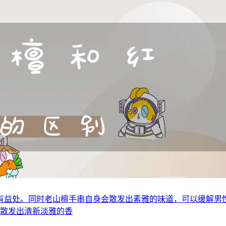
有益处。同时老山檀手串自身会散发出素雅的味道，可以缓解男
以散发出清新淡雅的香