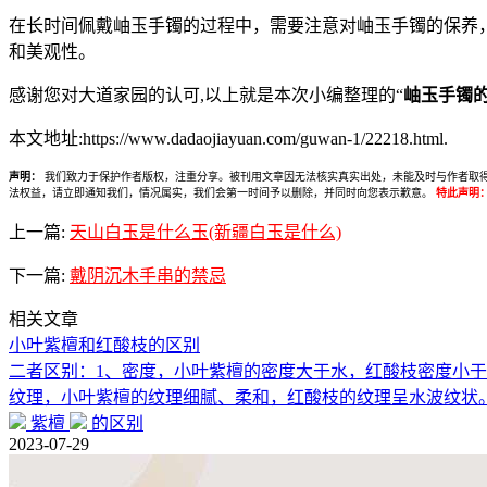
在长时间佩戴岫玉手镯的过程中，需要注意对岫玉手镯的保养
和美观性。
感谢您对大道家园的认可,以上就是本次小编整理的“
岫玉手镯
本文地址:https://www.dadaojiayuan.com/guwan-1/22218.html.
声明：
我们致力于保护作者版权，注重分享。被刊用文章因无法核实真实出处，未能及时与作者取得联系，
法权益，请立即通知我们，情况属实，我们会第一时间予以删除，并同时向您表示歉意。
特此声明
上一篇:
天山白玉是什么玉(新疆白玉是什么)
下一篇:
戴阴沉木手串的禁忌
相关文章
小叶紫檀和红酸枝的区别
二者区别：1、密度，小叶紫檀的密度大于水，红酸枝密度小于
纹理，小叶紫檀的纹理细腻、柔和，红酸枝的纹理呈水波纹状
紫檀
的区别
2023-07-29