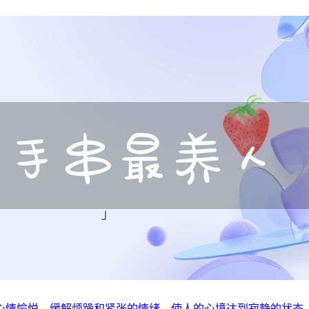
心情愉悦，缓解烦躁和紧张的情绪，使人的心境达到寂静的状态