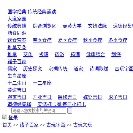
国学经典
传统经典诵读
大道家园
传统典籍
综合浏览区
羲黄大学
文始法脉
道德经集
药食同源
饮食营养
春季食疗
夏季食疗
秋季食疗
冬季食疗
推拿艾灸
推拿
艾灸
拔罐
药浴
药酒
健康综合
刮痧
诸子百家
儒家
历史探究
宗祠传统
道家
诗词歌赋
古玩字
生肖星座
十二生肖
十二星座
黄道吉日
搬家吉日
开业吉日
装修吉日
嫁娶吉日
求子吉日
道德经集释
实修打卡圈
每日小打卡
登录
首页
>>
诸子百家
>>
古玩字画
>>
古玩文玩