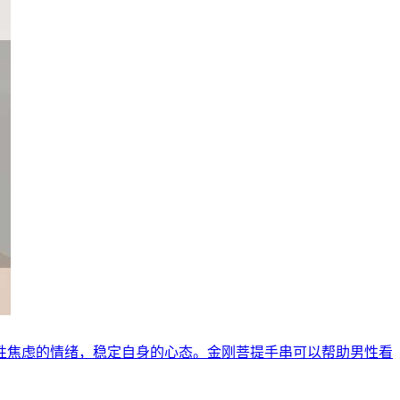
性焦虑的情绪，稳定自身的心态。金刚菩提手串可以帮助男性看