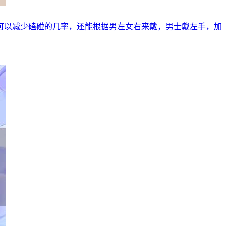
可以减少磕碰的几率，还能根据男左女右来戴，男士戴左手，加