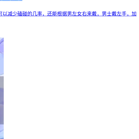
可以减少磕碰的几率，还能根据男左女右来戴，男士戴左手，加