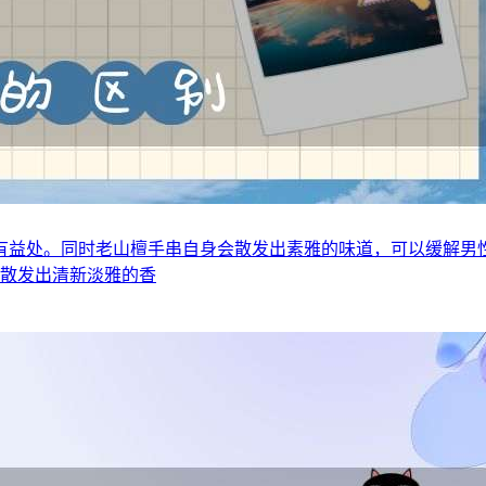
有益处。同时老山檀手串自身会散发出素雅的味道，可以缓解男
以散发出清新淡雅的香