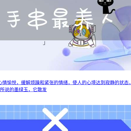
心情愉悦，缓解烦躁和紧张的情绪，使人的心境达到寂静的状态
是所说的墨绿玉，它散发