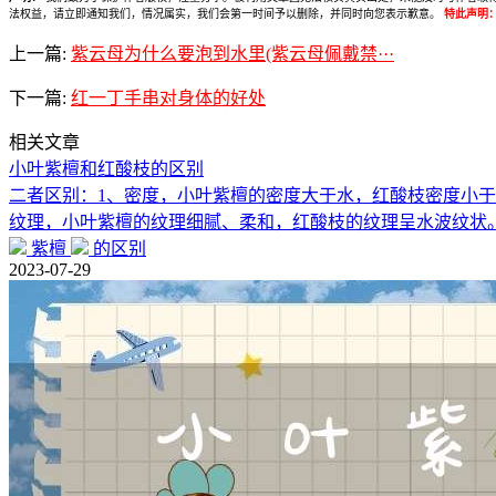
法权益，请立即通知我们，情况属实，我们会第一时间予以删除，并同时向您表示歉意。
特此声明
上一篇:
紫云母为什么要泡到水里(紫云母佩戴禁···
下一篇:
红一丁手串对身体的好处
相关文章
小叶紫檀和红酸枝的区别
二者区别：1、密度，小叶紫檀的密度大于水，红酸枝密度小于
纹理，小叶紫檀的纹理细腻、柔和，红酸枝的纹理呈水波纹状
紫檀
的区别
2023-07-29