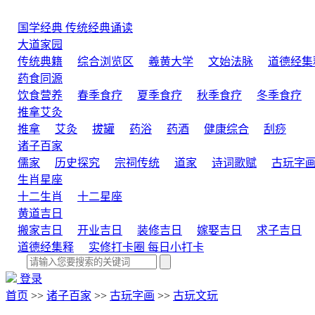
国学经典
传统经典诵读
大道家园
传统典籍
综合浏览区
羲黄大学
文始法脉
道德经集
药食同源
饮食营养
春季食疗
夏季食疗
秋季食疗
冬季食疗
推拿艾灸
推拿
艾灸
拔罐
药浴
药酒
健康综合
刮痧
诸子百家
儒家
历史探究
宗祠传统
道家
诗词歌赋
古玩字
生肖星座
十二生肖
十二星座
黄道吉日
搬家吉日
开业吉日
装修吉日
嫁娶吉日
求子吉日
道德经集释
实修打卡圈
每日小打卡
登录
首页
>>
诸子百家
>>
古玩字画
>>
古玩文玩