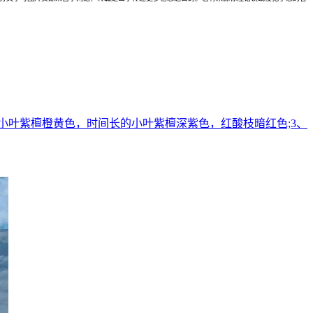
小叶紫檀橙黄色，时间长的小叶紫檀深紫色，红酸枝暗红色;3、