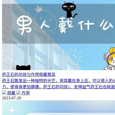
药王石的功效与作用佩戴禁忌
药王石散发出一种独特的光芒，将其戴在身上后，可以使人的
力，使身体更加健康。药王石的功效1、安神益气药王石也就
佩戴
作用
2023-07-29