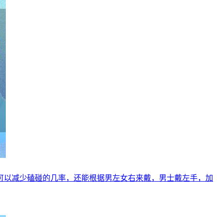
可以减少磕碰的几率，还能根据男左女右来戴，男士戴左手，加