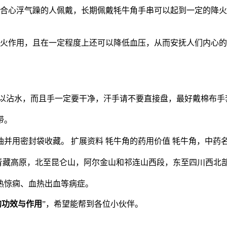
适合心浮气躁的人佩戴，长期佩戴牦牛角手串可以起到一定的降
降火作用，且在一定程度上还可以降低血压，从而安抚人们内心
可以沾水，而且手一定要干净，汗手请不要直接盘，最好戴棉布
带。
并用密封袋收藏。 扩展资料 牦牛角的药用价值 牦牛角，中药
的角。分布于青藏高原，北至昆仑山，阿尔金山和祁连山西段，东至四川西北部
热惊痫、血热出血等病症。
的功效与作用
”，希望能帮到各位小伙伴。