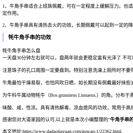
1、牛角手串适合上班族佩戴，可在一定程度上缓解压力。也
定作用。
2、牛角手串具有清热去火的功效，长期佩戴可以起到一定的
牦牛角手串的功效
牦牛角手串怎么盘
一天盘30分钟左右就可以，盘两年就会更稳定富有光泽了 不
注意珠子的孔口周围一定要盘到。特别注意洗澡上厕所时不要
牛角最怕干燥易裂，也怕风吹日晒，如长期没有佩戴最好抺些油
为牛科牛属动物牦牛（Bos grunniens Linnaeus.）
味酸、咸，性凉。具有清热解毒、凉血熄风的功效，常用于高
感谢您对大道家园的认可,以上就是本次小编整理的“
牛角手串
本文地址:https://www.dadaojiayuan.com/guwan-1/22362.html.