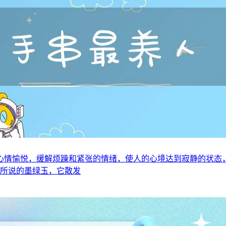
心情愉悦，缓解烦躁和紧张的情绪，使人的心境达到寂静的状态
是所说的墨绿玉，它散发