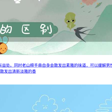
有益处。同时老山檀手串自身会散发出素雅的味道，可以缓解男
以散发出清新淡雅的香