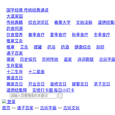
国学经典
传统经典诵读
大道家园
传统典籍
综合浏览区
羲黄大学
文始法脉
道德经集
药食同源
饮食营养
春季食疗
夏季食疗
秋季食疗
冬季食疗
推拿艾灸
推拿
艾灸
拔罐
药浴
药酒
健康综合
刮痧
诸子百家
儒家
历史探究
宗祠传统
道家
诗词歌赋
古玩字
生肖星座
十二生肖
十二星座
黄道吉日
搬家吉日
开业吉日
装修吉日
嫁娶吉日
求子吉日
道德经集释
实修打卡圈
每日小打卡
登录
首页
>>
诸子百家
>>
古玩字画
>>
古玩文玩