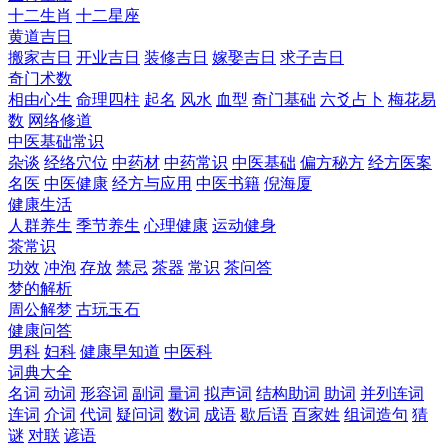
十二生肖
十二星座
黄道吉日
搬家吉日
开业吉日
装修吉日
嫁娶吉日
求子吉日
奇门术数
相由心生
命理四柱
起名
风水
血型
奇门基础
六爻占卜
梅花易
数
网络修道
中医基础常识
杂谈
经络穴位
中药材
中药常识
中医基础
偏方秘方
经方医案
名医
中医健康
经方与应用
中医书籍
倪海厦
健康生活
人群养生
季节养生
心理健康
运动健身
茶常识
功效
冲泡
存放
禁忌
茶器
常识
茶问答
梦的解析
周公解梦
古玩玉石
健康问答
男科
妇科
健康早知道
中医科
词典大全
名词
动词
形容词
副词
量词
拟声词
结构助词
助词
并列连词
连词
介词
代词
疑问词
数词
成语
歇后语
百家姓
组词造句
猜
谜
对联
谚语