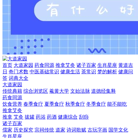
首页
大道家园
药食同源
推拿艾灸
诸子百家
生肖星座
黄道吉
日
奇门术数
中医基础常识
健康生活
茶常识
梦的解析
健康问
答
词典大全
大道家园
传统典籍
综合浏览区
羲黄大学
文始法脉
道德经集释
药食同源
饮食营养
春季食疗
夏季食疗
秋季食疗
冬季食疗
能不能吃
推拿艾灸
推拿
艾灸
拔罐
药浴
药酒
健康综合
刮痧
诸子百家
儒家
历史探究
宗祠传统
道家
诗词歌赋
古玩字画
国学文化
生肖星座