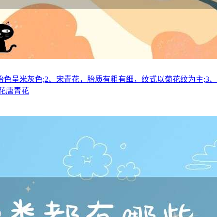
色呈米灰色;2、宋青花，胎质有粗有细，纹式以菊花纹为主;3
花唐青花