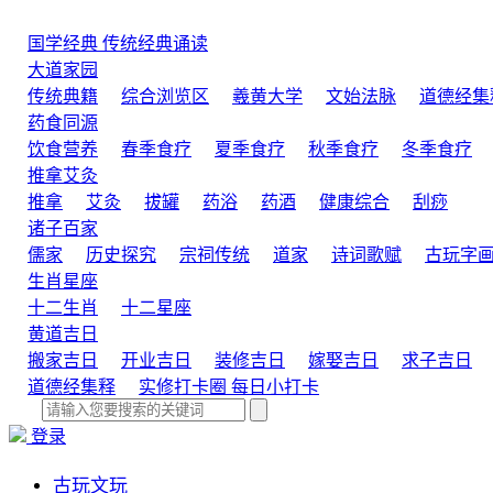
国学经典
传统经典诵读
大道家园
传统典籍
综合浏览区
羲黄大学
文始法脉
道德经集
药食同源
饮食营养
春季食疗
夏季食疗
秋季食疗
冬季食疗
推拿艾灸
推拿
艾灸
拔罐
药浴
药酒
健康综合
刮痧
诸子百家
儒家
历史探究
宗祠传统
道家
诗词歌赋
古玩字
生肖星座
十二生肖
十二星座
黄道吉日
搬家吉日
开业吉日
装修吉日
嫁娶吉日
求子吉日
道德经集释
实修打卡圈
每日小打卡
登录
古玩文玩