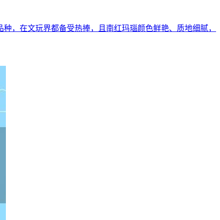
品种，在文玩界都备受热捧，且南红玛瑙颜色鲜艳、质地细腻，