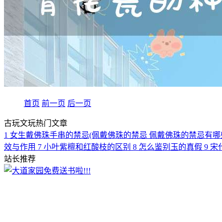
首页
前一页
后一页
古玩文玩热门文章
1
女生戴佛珠手串的禁忌(佩戴佛珠的禁忌 佩戴佛珠的禁忌有哪
效与作用
7
小叶紫檀和红酸枝的区别
8
怎么鉴别玉的真假
9
宋
站长推荐