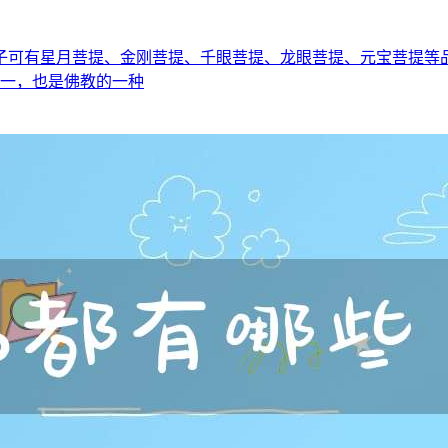
子可有星月菩提、金刚菩提、千眼菩提、龙眼菩提、元宝菩提等
之一，也是佛教的一种