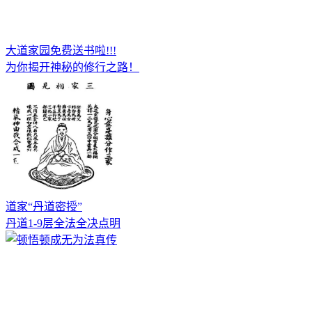
大道家园免费送书啦!!!
为你揭开神秘的修行之路！
道家“丹道密授”
丹道1-9层全法全决点明