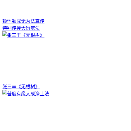
顿悟顿成无为法真传
特别传授大衍筮法
张三丰《无根树》