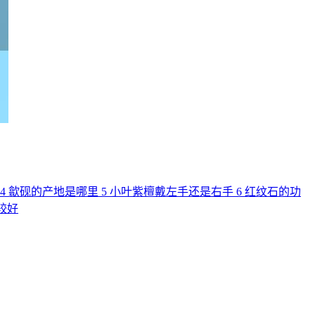
4
歙砚的产地是哪里
5
小叶紫檀戴左手还是右手
6
红纹石的功
较好