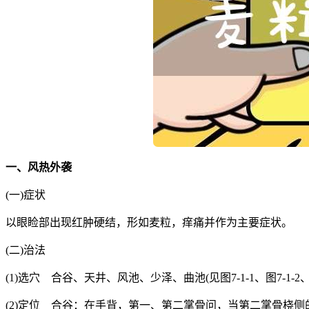
一、风热外袭
(一)症状
以眼睑部出现红肿硬结，形如麦粒，痒痛并作为主要症状。
(二)治法
(1)选穴 合谷、天井、风池、少泽、曲池(见图7-1-1、图7-1-2、图7
(2)定位 合谷：在手背，第一、第二掌骨问，当第二掌骨桡侧