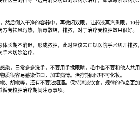
在医生的指导下选用消炎功效的眼药水治疗，如氯霉素眼药水、
，然后倒入干净的容器中，再微闭双眼，让药液蒸汽熏眼，10分钟
药方有祛风泻热，解毒散结，排脓，对于治疗麦粒肿效果很好。
腺体长期不消退，形成脓肿，此时应该去正规医院手术切开排脓
次手术切除治疗。
易感染，日常多多洗手，不要用手揉眼睛，毛巾也不要和他人共
学物质很容易感染伤口，加重病情。治疗期间切不可化妆。
辣椒、胡椒等，还有不要沾烟酒。保持清淡饮食，规律的作息更
遵循麦粒肿治疗期间注意事项。