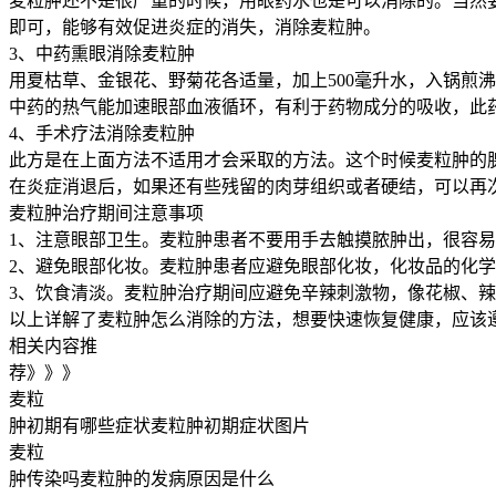
麦粒肿还不是很严重的时候，用眼药水也是可以消除的。当然要
即可，能够有效促进炎症的消失，消除麦粒肿。
3、中药熏眼消除麦粒肿
用夏枯草、金银花、野菊花各适量，加上500毫升水，入锅煎沸
中药的热气能加速眼部血液循环，有利于药物成分的吸收，此
4、手术疗法消除麦粒肿
此方是在上面方法不适用才会采取的方法。这个时候麦粒肿的
在炎症消退后，如果还有些残留的肉芽组织或者硬结，可以再
麦粒肿治疗期间注意事项
1、注意眼部卫生。麦粒肿患者不要用手去触摸脓肿出，很容
2、避免眼部化妆。麦粒肿患者应避免眼部化妆，化妆品的化
3、饮食清淡。麦粒肿治疗期间应避免辛辣刺激物，像花椒、
以上详解了麦粒肿怎么消除的方法，想要快速恢复健康，应该
相关内容推
荐》》》
麦粒
肿初期有哪些症状麦粒肿初期症状图片
麦粒
肿传染吗麦粒肿的发病原因是什么