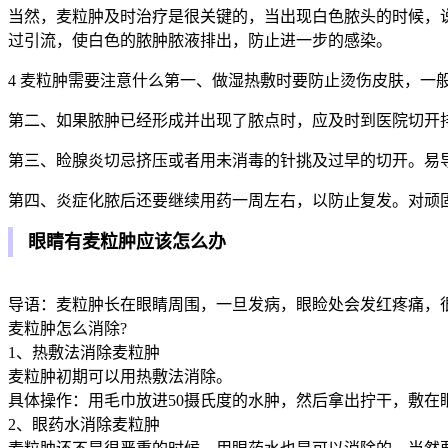
当然，麦粒肿及时治疗是很关键的，当出现白色脓头的时候，
过引流，使白色的脓肿脓液排出，防止进一步的感染。
4 麦粒肿需要注意什么第一、做湿热敷时要防止烫伤皮肤，一
第二、如果脓肿已经形成并出现了脓点时，应及时到医院切开
第三、睑腺炎切忌挤压或者用未消毒的针挑及过早的切开。易
第四、炎症化脓后还要继续用药一周左右，以防止复发。对顽
眼睛有麦粒肿应该怎么办
导语：麦粒肿长在眼睛周围，一旦发病，眼睑处会发红疼痛，
麦粒肿怎么消除?
1、热敷法消除麦粒肿
麦粒肿初期可以用热敷法消除。
具体操作：用毛巾放进50摄氏度的水肿，然后拿出拧干，敷
2、眼药水消除麦粒肿