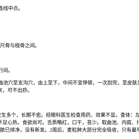
连线中点。
，尺骨与桡骨之间。
行间。
侧曲池穴至支沟穴，由上至下，中间不宜停顿，一次刮完，至皮肤
次，可不出痧。
反复发生多个，长期不愈。经眼科医生检查用药，效果不显。查体
手足心热，食欲尚可。舌质略红，口干，苔少。取曲池、内庭、
脓已排净，没有新发。2周后，麦粒肿大部分完全吸收，只有最