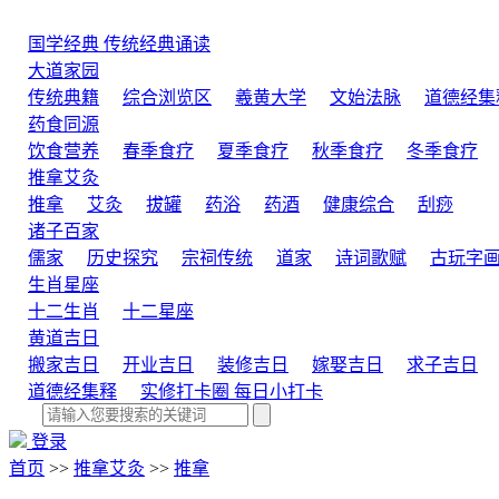
国学经典
传统经典诵读
大道家园
传统典籍
综合浏览区
羲黄大学
文始法脉
道德经集
药食同源
饮食营养
春季食疗
夏季食疗
秋季食疗
冬季食疗
推拿艾灸
推拿
艾灸
拔罐
药浴
药酒
健康综合
刮痧
诸子百家
儒家
历史探究
宗祠传统
道家
诗词歌赋
古玩字
生肖星座
十二生肖
十二星座
黄道吉日
搬家吉日
开业吉日
装修吉日
嫁娶吉日
求子吉日
道德经集释
实修打卡圈
每日小打卡
登录
首页
>>
推拿艾灸
>>
推拿