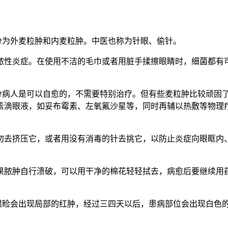
分为外麦粒肿和内麦粒肿。中医也称为针眼、偷针。
脓性炎症。在使用不洁的毛巾或者用脏手揉擦眼睛时，细菌都有
分病人是可以自愈的，不需要特别治疗。但有些麦粒肿比较顽固了
素滴眼液，如妥布霉素、左氧氟沙星等，同时再辅以热敷等物理
勿去挤压它，或者用没有消毒的针去挑它，以防止炎症向眼眶内
果脓肿自行溃破，可以用干净的棉花轻轻拭去，病愈后要继续用
候眼睑会出现局部的红肿，经过三四天以后，患病部位会出现白色