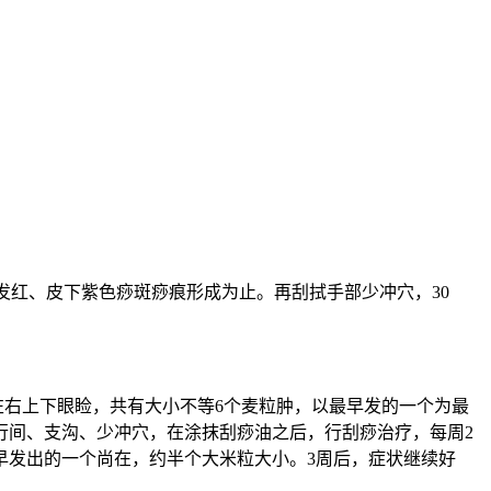
发红、皮下紫色痧斑痧痕形成为止。再刮拭手部少冲穴，30
：左右上下眼睑，共有大小不等6个麦粒肿，以最早发的一个为最
行间、支沟、少冲穴，在涂抹刮痧油之后，行刮痧治疗，每周2
早发出的一个尚在，约半个大米粒大小。3周后，症状继续好