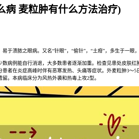
么病 麦粒肿有什么方法治疗)
易于溃脓之眼病。又名“针眼”，“偷针”，“土疳”，多生于一眼
少数病例能自行消退，大多数患者逐渐加重。检查见患处皮肤红
患者在炎症高峰时伴有恶寒发热、头痛等症状。外麦粒肿3～5
遗留。本病临床分为风热外袭和热毒上攻2型。