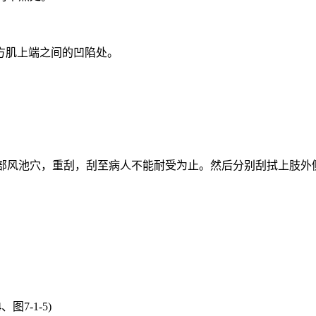
方肌上端之间的凹陷处。
。
。
后部风池穴，重刮，刮至病人不能耐受为止。然后分别刮拭上肢外
图7-1-5)