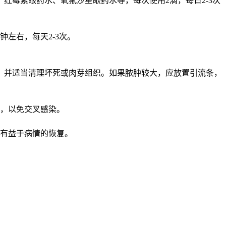
红霉素眼药水、氧氟沙星眼药水等，每次使用2滴，每日2-3次
左右，每天2-3次。
，并适当清理坏死或肉芽组织。如果脓肿较大，应放置引流条，
用，以免交叉感染。
加有益于病情的恢复。