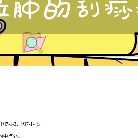
-1-3、图7-1-4)。
的中点处。