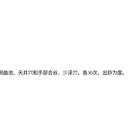
侧曲池、天井穴和手部合谷、少泽穴，各30次，出痧为度。