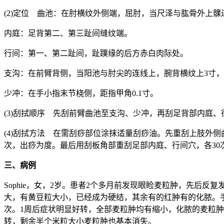
(2)定位 曲池：在肘横纹外侧端，屈肘，当尺泽与肱骨外上髁
内庭：足背第二、第三趾间缝纹端。
行间：第一、第二趾间，趾蹼缘的后方赤白肉际处。
支沟：在前臂背侧，当阳池与肘尖的连线上，腕背横纹上3寸
少冲：在手小指末节桡侧，距指甲角0.1寸。
(3)刮拭顺序 先刮前臂曲池至支沟、少冲，再刮足背部内庭、
(4)刮拭方法 在需刮痧部位涂抹适量刮痧油。先重刮上肢外
次，出痧为度。最后用刮板角部重刮足部内庭、行间穴，各30
三、病例
Sophie，女，2岁。患者2个多月前发现眼睑麦粒肿，先后
大，有黄豆粒大小，已经成为硬结，其余有的红肿有的化脓。
次。1周后症状明显好转，全部麦粒肿均有缩小，化脓的麦粒肿
转，剩余半个米粒大小麦粒肿也基本消失。