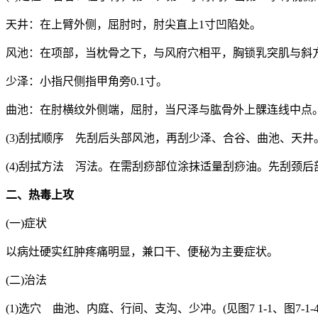
天井：在上臂外侧，屈肘时，肘尖直上1寸凹陷处。
风池：在项部，当枕骨之下，与风府穴相平，胸锁乳突肌与斜
少泽：小指尺侧指甲角旁0.1寸。
曲池：在肘横纹外侧端，屈肘，当尺泽与肱骨外上髁连线中点
(3)刮拭顺序 先刮后头部风池，再刮少泽、合谷、曲池、天井
(4)刮拭方法 泻法。在需刮痧部位涂抹适量刮痧油。先刮颈
二、热毒上攻
(一)症状
以病灶硬实红肿疼痛明显，兼口干、便秘为主要症状。
(二)治法
(1)选穴 曲池、内庭、行间、支沟、少冲。(见图7 1-1、图7-1-4、