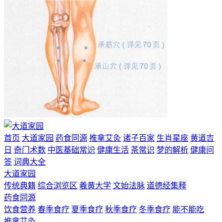
首页
大道家园
药食同源
推拿艾灸
诸子百家
生肖星座
黄道吉
日
奇门术数
中医基础常识
健康生活
茶常识
梦的解析
健康问
答
词典大全
大道家园
传统典籍
综合浏览区
羲黄大学
文始法脉
道德经集释
药食同源
饮食营养
春季食疗
夏季食疗
秋季食疗
冬季食疗
能不能吃
推拿艾灸