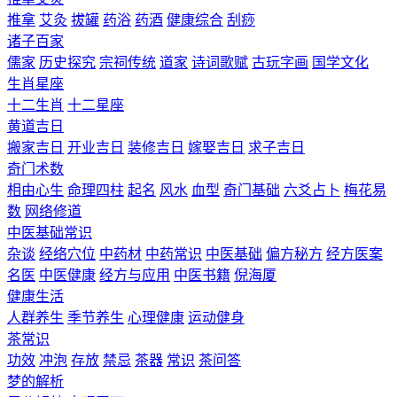
推拿
艾灸
拔罐
药浴
药酒
健康综合
刮痧
诸子百家
儒家
历史探究
宗祠传统
道家
诗词歌赋
古玩字画
国学文化
生肖星座
十二生肖
十二星座
黄道吉日
搬家吉日
开业吉日
装修吉日
嫁娶吉日
求子吉日
奇门术数
相由心生
命理四柱
起名
风水
血型
奇门基础
六爻占卜
梅花易
数
网络修道
中医基础常识
杂谈
经络穴位
中药材
中药常识
中医基础
偏方秘方
经方医案
名医
中医健康
经方与应用
中医书籍
倪海厦
健康生活
人群养生
季节养生
心理健康
运动健身
茶常识
功效
冲泡
存放
禁忌
茶器
常识
茶问答
梦的解析