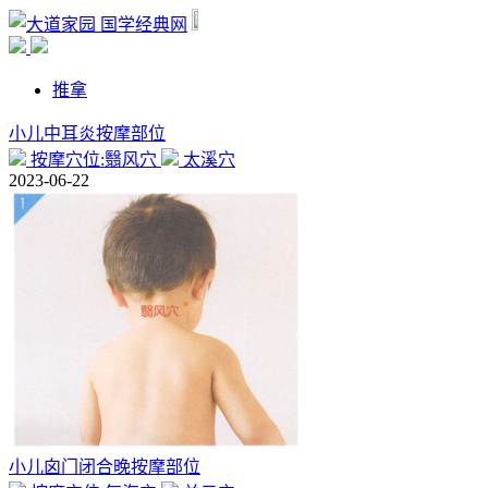
国学经典网
推拿
小儿中耳炎按摩部位
按摩穴位:翳风穴
太溪穴
2023-06-22
小儿囟门闭合晚按摩部位