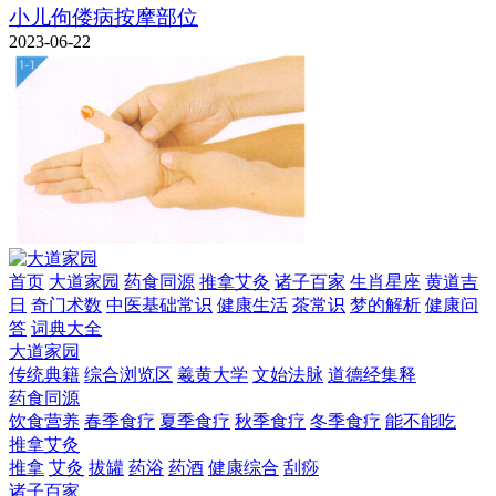
小儿佝偻病按摩部位
2023-06-22
首页
大道家园
药食同源
推拿艾灸
诸子百家
生肖星座
黄道吉
日
奇门术数
中医基础常识
健康生活
茶常识
梦的解析
健康问
答
词典大全
大道家园
传统典籍
综合浏览区
羲黄大学
文始法脉
道德经集释
药食同源
饮食营养
春季食疗
夏季食疗
秋季食疗
冬季食疗
能不能吃
推拿艾灸
推拿
艾灸
拔罐
药浴
药酒
健康综合
刮痧
诸子百家