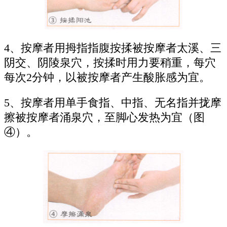
4、按摩者用拇指指腹按揉被按摩者太溪、三
阴交、阴陵泉穴，按揉时用力要稍重，每穴
每次2分钟，以被按摩者产生酸胀感为宜。
5、按摩者用单手食指、中指、无名指并拢摩
擦被按摩者涌泉穴，至脚心发热为宜（图
④）。