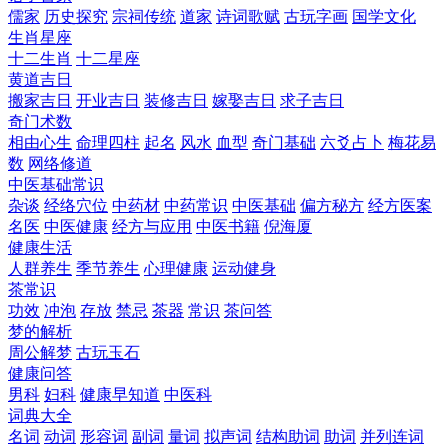
儒家
历史探究
宗祠传统
道家
诗词歌赋
古玩字画
国学文化
生肖星座
十二生肖
十二星座
黄道吉日
搬家吉日
开业吉日
装修吉日
嫁娶吉日
求子吉日
奇门术数
相由心生
命理四柱
起名
风水
血型
奇门基础
六爻占卜
梅花易
数
网络修道
中医基础常识
杂谈
经络穴位
中药材
中药常识
中医基础
偏方秘方
经方医案
名医
中医健康
经方与应用
中医书籍
倪海厦
健康生活
人群养生
季节养生
心理健康
运动健身
茶常识
功效
冲泡
存放
禁忌
茶器
常识
茶问答
梦的解析
周公解梦
古玩玉石
健康问答
男科
妇科
健康早知道
中医科
词典大全
名词
动词
形容词
副词
量词
拟声词
结构助词
助词
并列连词