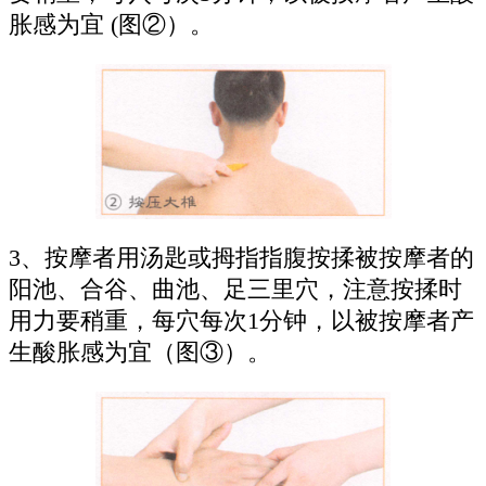
胀感为宜 (图②）。
3、按摩者用汤匙或拇指指腹按揉被按摩者的
阳池、合谷、曲池、足三里穴，注意按揉时
用力要稍重，每穴每次1分钟，以被按摩者产
生酸胀感为宜（图③）。