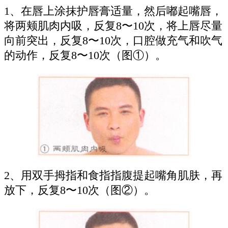
1、在唇上涂抹护唇膏适量，然后嘟起嘴唇，
将两颊肌肉内吸，反复8〜10次，将上唇尽量
向前突出，反复8〜10次，口腔做充气和吹气
的动作，反复8〜10次（图①）。
2、用双手拇指和食指指腹提起嘴角肌肤，再
放下，反复8〜10次（图②）。