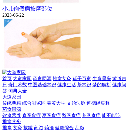
小儿佝偻病按摩部位
2023-06-22
首页
大道家园
药食同源
推拿艾灸
诸子百家
生肖星座
黄道吉
日
奇门术数
中医基础常识
健康生活
茶常识
梦的解析
健康问
答
词典大全
大道家园
传统典籍
综合浏览区
羲黄大学
文始法脉
道德经集释
药食同源
饮食营养
春季食疗
夏季食疗
秋季食疗
冬季食疗
能不能吃
推拿艾灸
推拿
艾灸
拔罐
药浴
药酒
健康综合
刮痧