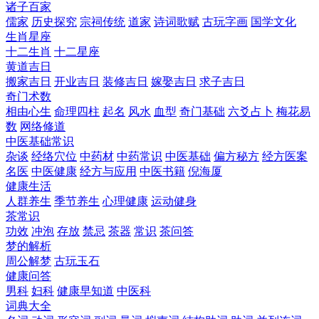
诸子百家
儒家
历史探究
宗祠传统
道家
诗词歌赋
古玩字画
国学文化
生肖星座
十二生肖
十二星座
黄道吉日
搬家吉日
开业吉日
装修吉日
嫁娶吉日
求子吉日
奇门术数
相由心生
命理四柱
起名
风水
血型
奇门基础
六爻占卜
梅花易
数
网络修道
中医基础常识
杂谈
经络穴位
中药材
中药常识
中医基础
偏方秘方
经方医案
名医
中医健康
经方与应用
中医书籍
倪海厦
健康生活
人群养生
季节养生
心理健康
运动健身
茶常识
功效
冲泡
存放
禁忌
茶器
常识
茶问答
梦的解析
周公解梦
古玩玉石
健康问答
男科
妇科
健康早知道
中医科
词典大全