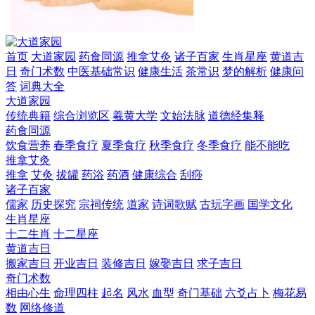
首页
大道家园
药食同源
推拿艾灸
诸子百家
生肖星座
黄道吉
日
奇门术数
中医基础常识
健康生活
茶常识
梦的解析
健康问
答
词典大全
大道家园
传统典籍
综合浏览区
羲黄大学
文始法脉
道德经集释
药食同源
饮食营养
春季食疗
夏季食疗
秋季食疗
冬季食疗
能不能吃
推拿艾灸
推拿
艾灸
拔罐
药浴
药酒
健康综合
刮痧
诸子百家
儒家
历史探究
宗祠传统
道家
诗词歌赋
古玩字画
国学文化
生肖星座
十二生肖
十二星座
黄道吉日
搬家吉日
开业吉日
装修吉日
嫁娶吉日
求子吉日
奇门术数
相由心生
命理四柱
起名
风水
血型
奇门基础
六爻占卜
梅花易
数
网络修道