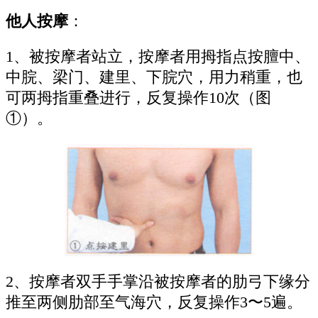
他人按摩
：
1、被按摩者站立，按摩者用拇指点按膻中、
中脘、梁门、建里、下脘穴，用力稍重，也
可两拇指重叠进行，反复操作10次（图
①）。
2、按摩者双手手掌沿被按摩者的肋弓下缘分
推至两侧肋部至气海穴，反复操作3〜5遍。