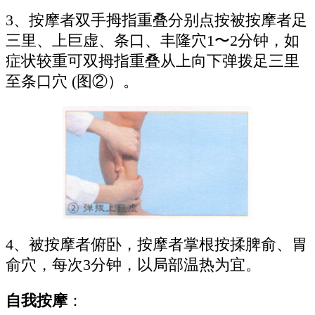
3、按摩者双手拇指重叠分别点按被按摩者足
三里、上巨虚、条口、丰隆穴1〜2分钟，如
症状较重可双拇指重叠从上向下弹拨足三里
至条口穴 (图②）。
4、被按摩者俯卧，按摩者掌根按揉脾俞、胃
俞穴，每次3分钟，以局部温热为宜。
自我按摩
：