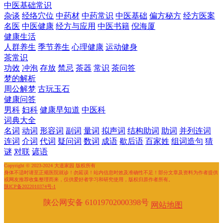
中医基础常识
杂谈
经络穴位
中药材
中药常识
中医基础
偏方秘方
经方医案
名医
中医健康
经方与应用
中医书籍
倪海厦
健康生活
人群养生
季节养生
心理健康
运动健身
茶常识
功效
冲泡
存放
禁忌
茶器
常识
茶问答
梦的解析
周公解梦
古玩玉石
健康问答
男科
妇科
健康早知道
中医科
词典大全
名词
动词
形容词
副词
量词
拟声词
结构助词
助词
并列连词
连词
介词
代词
疑问词
数词
成语
歇后语
百家姓
组词造句
猜
谜
对联
谚语
Copyright © 2023-2024 大道家园 版权所有
身体不适时请至正规医院就诊！勿延误！站内信息时效及准确性不足！部分文章及资料为作者提供
或网友推荐收集整理而来，仅供爱好者学习和研究使用，版权归原作者所有。
陕ICP备2022010374号-1
陕公网安备 61019702000398号
网站地图