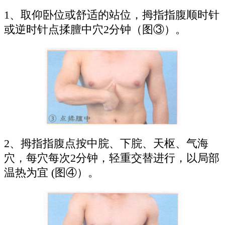
1、取仰卧位或舒适的站位，拇指指腹顺时针
或逆时针点揉膻中穴2分钟（图③）。
2、拇指指腹点按中脘、下脘、天枢、气海
穴，每穴每次2分钟，轻重交替进行，以局部
温热为宜 (图④）。