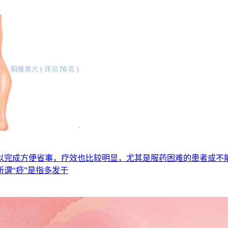
以完成方便省事，疗效也比较明显，尤其是服药困难的患者或不
谓“痧”是指多发于