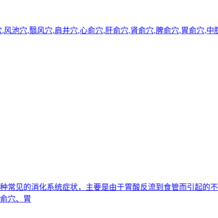
穴,风池穴,翳风穴,肩井穴,心俞穴,肝俞穴,肾俞穴,脾俞穴,胃俞穴
心是一种常见的消化系统症状，主要是由于胃酸反流到食管而引起
脾俞穴、胃