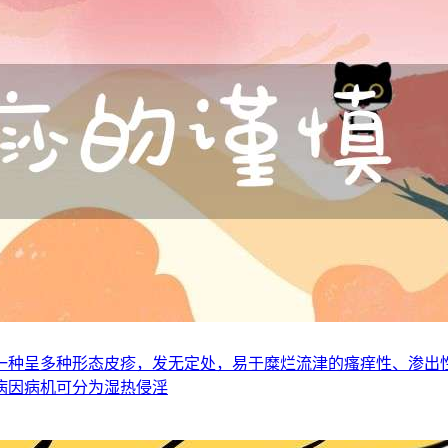
一种呈多种形态皮疹，发无定处，易于糜烂流津的瘙痒性、渗出
病因病机可分为湿热侵淫