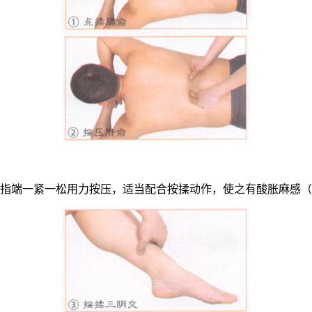
拇指端一紧一松用力按压，适当配合按揉动作，使之有酸胀麻感