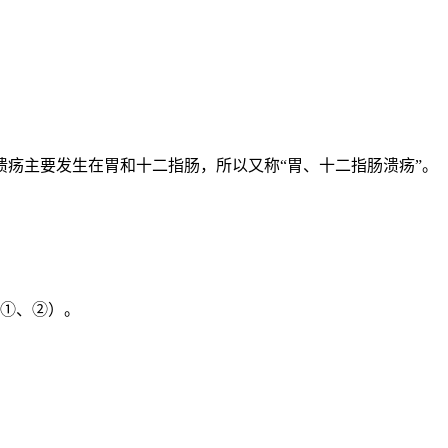
疡主要发生在胃和十二指肠，所以又称“胃、十二指肠溃疡”。
图①、②）。