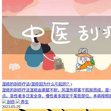
湿疮的刮痧疗法(湿疹因为什么引起的？)
湿疮的刮痧疗法湿疮由禀赋不耐，风湿热邪客于肌肤而成，是
点。急性者多泛发全身，慢性者多固定于某些部位。本病按照
刮痧
养生
2023-05-29