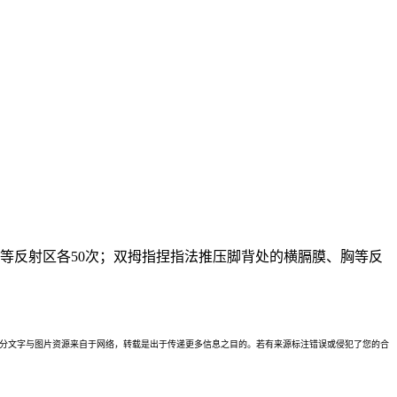
等反射区各50次；双拇指捏指法推压脚背处的横膈膜、胸等反
理。本站部分文字与图片资源来自于网络，转载是出于传递更多信息之目的。若有来源标注错误或侵犯了您的合