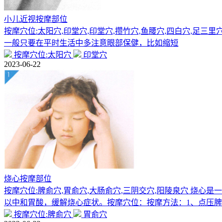
小儿近视按摩部位
按摩穴位:太阳穴,印堂穴,印堂穴,攒竹穴,鱼腰穴,四白穴,足三里
一般只要在平时生活中多注意眼部保健，比如缩短
按摩穴位:太阳穴
印堂穴
2023-06-22
烧心按摩部位
按摩穴位:脾俞穴,胃俞穴,大肠俞穴,三阴交穴,阳陵泉穴 烧
以中和胃酸，缓解烧心症状。按摩穴位：按摩方法：1、点压
按摩穴位:脾俞穴
胃俞穴