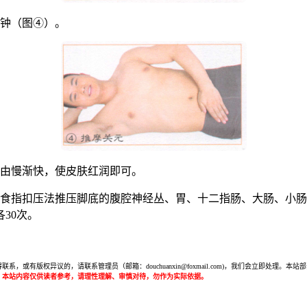
分钟（图④）。
，由慢渐快，使皮肤红润即可。
单食指扣压法推压脚底的腹腔神经丛、胃、十二指肠、大肠、小肠
30次。
或有版权异议的，请联系管理员（邮箱：douchuanxin@foxmail.com)，我们会立即处
：本站内容仅供读者参考，请理性理解、审慎对待，勿作为实际依据。