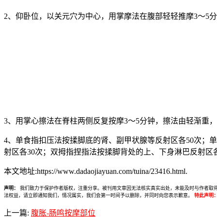
2、仰卧位，以关元穴为中心，用掌摩法在腹部轻轻推摩3〜5
3、用掌心擦法在脊柱两侧反复按摩3〜5分钟，擦法由轻渐重
4、单食指扣压法按揉脚底的肾、副甲状腺等反射区各50次；
射区各30次；双拇指捏指法按揉脚背处的上、下身淋巴反射区各
本文地址:https://www.dadaojiayuan.com/tuina/23416.html.
声明：
我们致力于保护作者版权，注重分享。被刊用文章因无法核实真实出处，未能及时与作者取得联系，
法权益，请立即通知我们，情况属实，我们会第一时间予以删除，并同时向您表示歉意。
特此声明
上一篇:
腹胀-肠鸣按摩部位