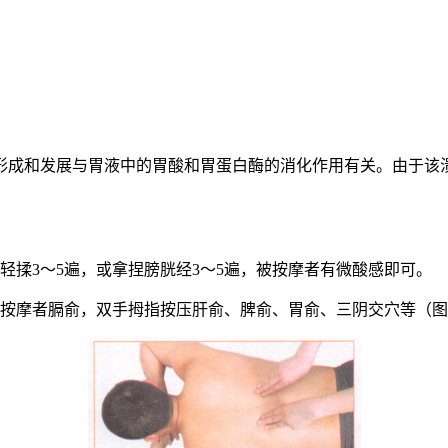
形成和发展与胃液中的胃酸和胃蛋白酶的消化作用有关。由于该溃
。
轻揉3〜5遍，或拿捏膀胱经3〜5遍，被按摩者有微酸感即可。
被按摩者膈俞，双手拇指按压肝俞、脾俞、胃俞、三阴交穴等（