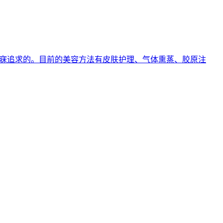
梦寐追求的。目前的美容方法有皮肤护理、气体熏蒸、胶原注