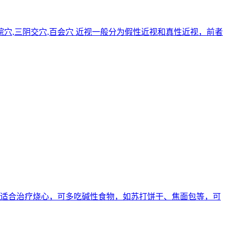
,中脘穴,三阴交穴,百会穴 近视一般分为假性近视和真性近视，前者
的不适合治疗烧心，可多吃碱性食物，如苏打饼干、焦面包等，可