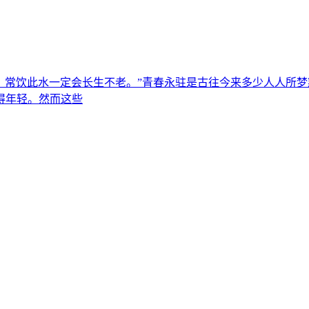
泉，常饮此水一定会长生不老。”青春永驻是古往今来多少人人所
得年轻。然而这些