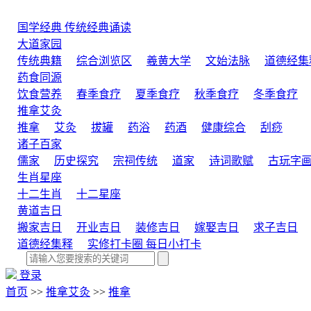
国学经典
传统经典诵读
大道家园
传统典籍
综合浏览区
羲黄大学
文始法脉
道德经集
药食同源
饮食营养
春季食疗
夏季食疗
秋季食疗
冬季食疗
推拿艾灸
推拿
艾灸
拔罐
药浴
药酒
健康综合
刮痧
诸子百家
儒家
历史探究
宗祠传统
道家
诗词歌赋
古玩字
生肖星座
十二生肖
十二星座
黄道吉日
搬家吉日
开业吉日
装修吉日
嫁娶吉日
求子吉日
道德经集释
实修打卡圈
每日小打卡
登录
首页
>>
推拿艾灸
>>
推拿