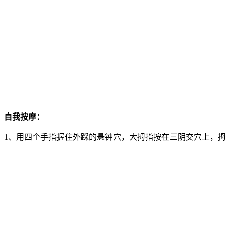
自我按摩：
1、用四个手指握住外踩的悬钟穴，大拇指按在三阴交穴上，