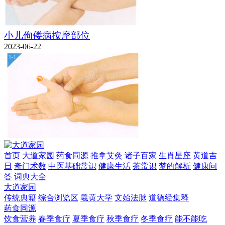
小儿佝偻病按摩部位
2023-06-22
首页
大道家园
药食同源
推拿艾灸
诸子百家
生肖星座
黄道吉
日
奇门术数
中医基础常识
健康生活
茶常识
梦的解析
健康问
答
词典大全
大道家园
传统典籍
综合浏览区
羲黄大学
文始法脉
道德经集释
药食同源
饮食营养
春季食疗
夏季食疗
秋季食疗
冬季食疗
能不能吃