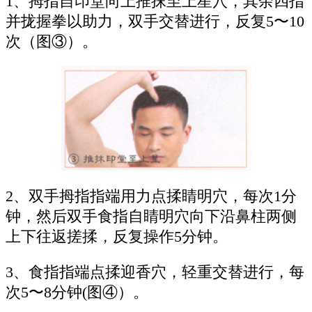
1、拇指自印堂向上推抹至上星穴，其余四指
并拢握拳以助力，双手交替进行，反复5〜10
次（图③）。
2、双手拇指指端用力点揉睛明穴，每次1分
钟，然后双手食指自睛明穴向下沿鼻柱两侧
上下往返搓揉，反复操作5分钟。
3、食指指端点揉迎香穴，轻重交替进行，每
次5〜8分钟(图④）。