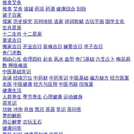
推拿艾灸
推拿
艾灸
拔罐
药浴
药酒
健康综合
刮痧
诸子百家
儒家
历史探究
宗祠传统
道家
诗词歌赋
古玩字画
国学文化
生肖星座
十二生肖
十二星座
黄道吉日
搬家吉日
开业吉日
装修吉日
嫁娶吉日
求子吉日
奇门术数
相由心生
命理四柱
起名
风水
血型
奇门基础
六爻占卜
梅花易
数
网络修道
中医基础常识
杂谈
经络穴位
中药材
中药常识
中医基础
偏方秘方
经方医案
名医
中医健康
经方与应用
中医书籍
倪海厦
健康生活
人群养生
季节养生
心理健康
运动健身
茶常识
功效
冲泡
存放
禁忌
茶器
常识
茶问答
梦的解析
周公解梦
古玩玉石
健康问答