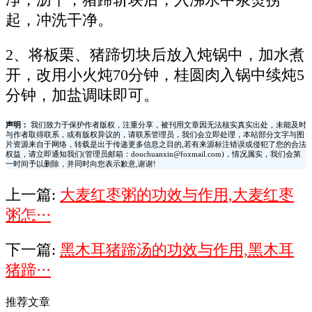
起，冲洗干净。
2、将板栗、猪蹄切块后放入炖锅中，加水煮
开，改用小火炖70分钟，桂圆肉入锅中续炖5
分钟，加盐调味即可。
声明：
我们致力于保护作者版权，注重分享，被刊用文章因无法核实真实出处，未能及时
与作者取得联系，或有版权异议的，请联系管理员，我们会立即处理，本站部分文字与图
片资源来自于网络，转载是出于传递更多信息之目的,若有来源标注错误或侵犯了您的合法
权益，请立即通知我们(管理员邮箱：douchuanxin@foxmail.com)，情况属实，我们会第
一时间予以删除，并同时向您表示歉意,谢谢!
上一篇:
大麦红枣粥的功效与作用,大麦红枣
粥怎···
下一篇:
黑木耳猪蹄汤的功效与作用,黑木耳
猪蹄···
推荐文章