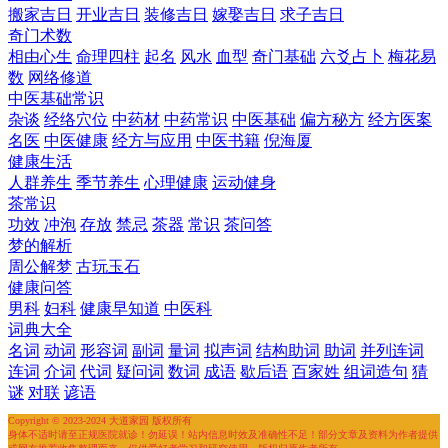
搬家吉日
开业吉日
装修吉日
嫁娶吉日
求子吉日
奇门术数
相由心生
命理四柱
起名
风水
血型
奇门基础
六爻占卜
梅花易
数
网络修道
中医基础常识
杂谈
经络穴位
中药材
中药常识
中医基础
偏方秘方
经方医案
名医
中医健康
经方与应用
中医书籍
倪海厦
健康生活
人群养生
季节养生
心理健康
运动健身
茶常识
功效
冲泡
存放
禁忌
茶器
常识
茶问答
梦的解析
周公解梦
古玩玉石
健康问答
男科
妇科
健康早知道
中医科
词典大全
名词
动词
形容词
副词
量词
拟声词
结构助词
助词
并列连词
连词
介词
代词
疑问词
数词
成语
歇后语
百家姓
组词造句
猜
谜
对联
谚语
Copyright © 2023-2024 大道家园 版权所有
身体不适时请至正规医院就诊！勿延误！站内信息时效及准确性不足！部分文章及资料为作者提供