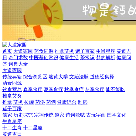
首页
大道家园
药食同源
推拿艾灸
诸子百家
生肖星座
黄道吉
日
奇门术数
中医基础常识
健康生活
茶常识
梦的解析
健康问
答
词典大全
大道家园
传统典籍
综合浏览区
羲黄大学
文始法脉
道德经集释
药食同源
饮食营养
春季食疗
夏季食疗
秋季食疗
冬季食疗
能不能吃
推拿艾灸
推拿
艾灸
拔罐
药浴
药酒
健康综合
刮痧
诸子百家
儒家
历史探究
宗祠传统
道家
诗词歌赋
古玩字画
国学文化
生肖星座
十二生肖
十二星座
黄道吉日