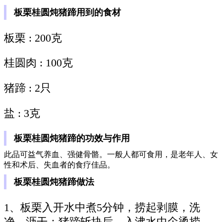
板栗桂圆炖猪蹄用到的食材
板栗 : 200克
桂圆肉 : 100克
猪蹄 : 2只
盐 : 3克
板栗桂圆炖猪蹄的功效与作用
此品可益气养血、强健骨骼。一般人都可食用，是老年人、女
性和术后、失血者的食疗佳品。
板栗桂圆炖猪蹄做法
1、板栗入开水中煮5分钟，捞起剥膜，洗
净，沥干；猪蹄斩块后，入沸水中氽烫捞