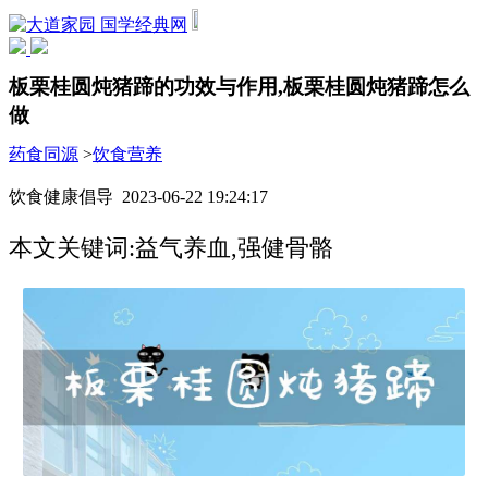
国学经典网
板栗桂圆炖猪蹄的功效与作用,板栗桂圆炖猪蹄怎么
做
药食同源
>
饮食营养
饮食健康倡导 2023-06-22 19:24:17
本文关键词:益气养血,强健骨骼