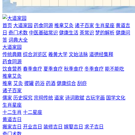
首页
大道家园
药食同源
推拿艾灸
诸子百家
生肖星座
黄道吉
日
奇门术数
中医基础常识
健康生活
茶常识
梦的解析
健康问
答
词典大全
大道家园
传统典籍
综合浏览区
羲黄大学
文始法脉
道德经集释
药食同源
饮食营养
春季食疗
夏季食疗
秋季食疗
冬季食疗
能不能吃
推拿艾灸
推拿
艾灸
拔罐
药浴
药酒
健康综合
刮痧
诸子百家
儒家
历史探究
宗祠传统
道家
诗词歌赋
古玩字画
国学文化
生肖星座
十二生肖
十二星座
黄道吉日
搬家吉日
开业吉日
装修吉日
嫁娶吉日
求子吉日
奇门术数