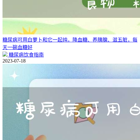
糖尿病可用白萝卜和它一起炖，降血糖、养胰腺、滋五脏，每
天一碗血糖好
糖尿病饮食指南
2023-07-18