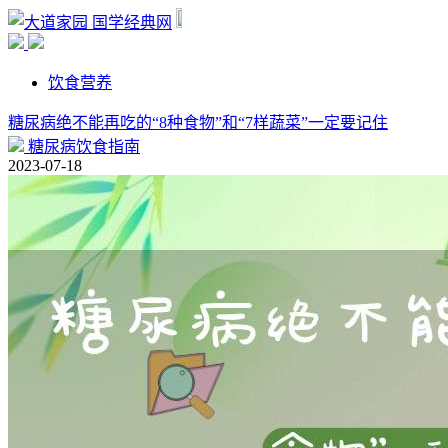
国学经典网
饮食营养
糖尿病绝不能再吃的“8种食物”和“7样蔬菜”一定要记住
糖尿病饮食指南
2023-07-18