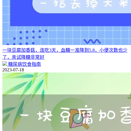
一块豆腐加香菇，连吃3天，血糖一准降到5.8，小便次数也少
了，亲试降糖非常好
糖尿病饮食指南
2023-07-18