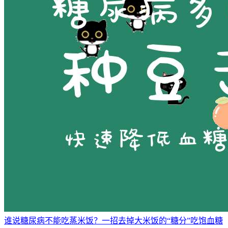
谁说糖尿病不能吃蒸米饭？一招去掉大米饭的“糖分”吃饱血糖