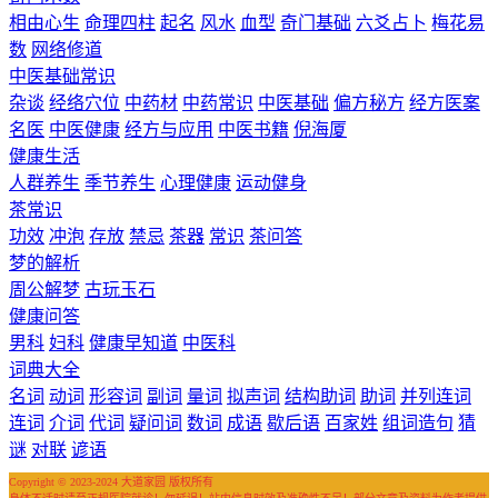
相由心生
命理四柱
起名
风水
血型
奇门基础
六爻占卜
梅花易
数
网络修道
中医基础常识
杂谈
经络穴位
中药材
中药常识
中医基础
偏方秘方
经方医案
名医
中医健康
经方与应用
中医书籍
倪海厦
健康生活
人群养生
季节养生
心理健康
运动健身
茶常识
功效
冲泡
存放
禁忌
茶器
常识
茶问答
梦的解析
周公解梦
古玩玉石
健康问答
男科
妇科
健康早知道
中医科
词典大全
名词
动词
形容词
副词
量词
拟声词
结构助词
助词
并列连词
连词
介词
代词
疑问词
数词
成语
歇后语
百家姓
组词造句
猜
谜
对联
谚语
Copyright © 2023-2024 大道家园 版权所有