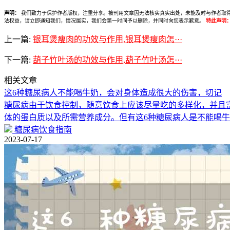
声明：
我们致力于保护作者版权，注重分享。被刊用文章因无法核实真实出处，未能及时与作者取得联系，
法权益，请立即通知我们，情况属实，我们会第一时间予以删除，并同时向您表示歉意。
特此声明
上一篇:
银耳煲痩肉的功效与作用,银耳煲痩肉怎···
下一篇:
葫子竹叶汤的功效与作用,葫子竹叶汤怎···
相关文章
这6种糖尿病人不能喝牛奶，会对身体造成很大的伤害，切记
糖尿病由于饮食控制，随意饮食上应该尽量吃的多样化，并且
体的蛋白质以及所需营养成分。但有这6种糖尿病人是不能喝
糖尿病饮食指南
2023-07-17