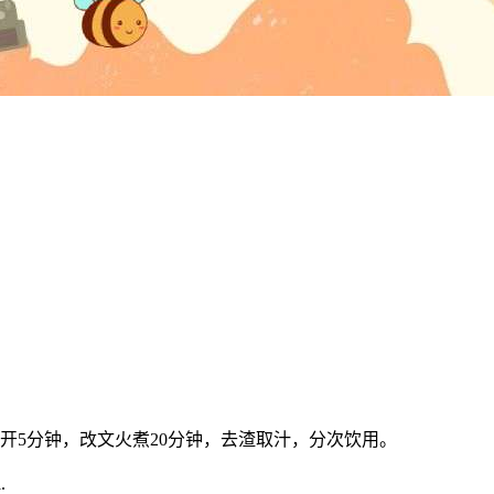
煮开5分钟，改文火煮20分钟，去渣取汁，分次饮用。
.