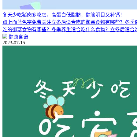
冬天少吃猪肉多吃它，高蛋白低脂肪，健脑明目又补钙！
点上面蓝色字免费关注立冬后适合吃的御寒食物有哪些？冬季
吃的御寒食物有哪些？冬季养生适合吃什么食物？立冬后适合
健康食谱
2023-07-15