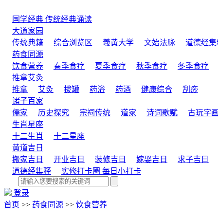
国学经典
传统经典诵读
大道家园
传统典籍
综合浏览区
羲黄大学
文始法脉
道德经集
药食同源
饮食营养
春季食疗
夏季食疗
秋季食疗
冬季食疗
推拿艾灸
推拿
艾灸
拔罐
药浴
药酒
健康综合
刮痧
诸子百家
儒家
历史探究
宗祠传统
道家
诗词歌赋
古玩字
生肖星座
十二生肖
十二星座
黄道吉日
搬家吉日
开业吉日
装修吉日
嫁娶吉日
求子吉日
道德经集释
实修打卡圈
每日小打卡
登录
首页
>>
药食同源
>>
饮食营养