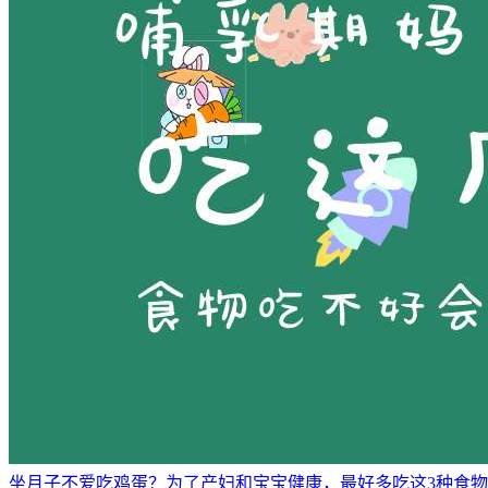
坐月子不爱吃鸡蛋？为了产妇和宝宝健康，最好多吃这3种食