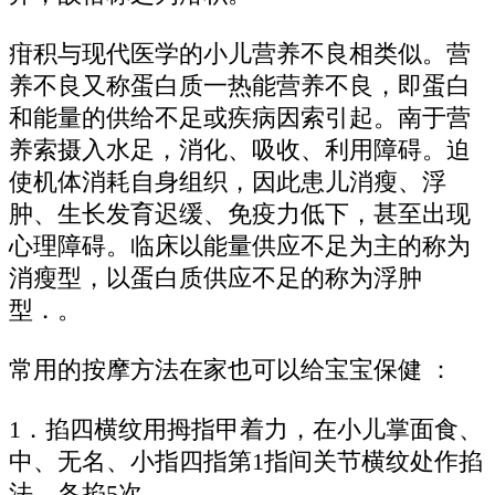
疳积与现代医学的小儿营养不良相类似。营
养不良又称蛋白质一热能营养不良，即蛋白
和能量的供给不足或疾病因索引起。南于营
养索摄入水足，消化、吸收、利用障碍。迫
使机体消耗自身组织，因此患儿消瘦、浮
肿、生长发育迟缓、免疫力低下，甚至出现
心理障碍。临床以能量供应不足为主的称为
消瘦型，以蛋白质供应不足的称为浮肿
型．。
常用的按摩方法在家也可以给宝宝保健 ：
1．掐四横纹用拇指甲着力，在小儿掌面食、
中、无名、小指四指第1指间关节横纹处作掐
法，各掐5次