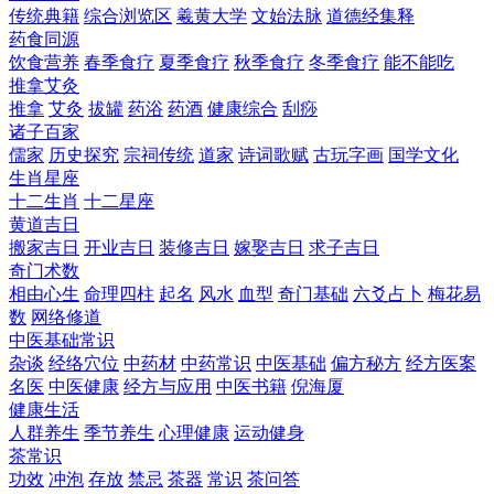
传统典籍
综合浏览区
羲黄大学
文始法脉
道德经集释
药食同源
饮食营养
春季食疗
夏季食疗
秋季食疗
冬季食疗
能不能吃
推拿艾灸
推拿
艾灸
拔罐
药浴
药酒
健康综合
刮痧
诸子百家
儒家
历史探究
宗祠传统
道家
诗词歌赋
古玩字画
国学文化
生肖星座
十二生肖
十二星座
黄道吉日
搬家吉日
开业吉日
装修吉日
嫁娶吉日
求子吉日
奇门术数
相由心生
命理四柱
起名
风水
血型
奇门基础
六爻占卜
梅花易
数
网络修道
中医基础常识
杂谈
经络穴位
中药材
中药常识
中医基础
偏方秘方
经方医案
名医
中医健康
经方与应用
中医书籍
倪海厦
健康生活
人群养生
季节养生
心理健康
运动健身
茶常识
功效
冲泡
存放
禁忌
茶器
常识
茶问答