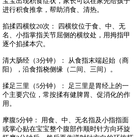
宝宝出现积食症状，家长可以在家先给孩子
进行积食推拿，帮助消食、清热。
掐揉四横纹20次： 四横纹位于食、中、无
名、小指掌指关节屈侧的横纹处，用拇指甲
逐个掐揉本穴。
清大肠经（3分钟）： 从食指末端起始（商
阳），沿食指桡侧缘（二间、三间）。
揉足三里（5分钟）： 足三里是胃经上的一
个主要穴位，常按揉有健脾胃、促消化的作
用。
摩腹5分钟： 用食、中、无名指及小指指面
或掌心贴在宝宝整个腹部作顺时针方向环旋