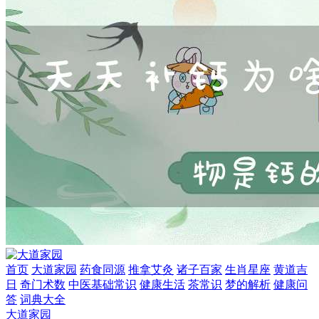
首页
大道家园
药食同源
推拿艾灸
诸子百家
生肖星座
黄道吉
日
奇门术数
中医基础常识
健康生活
茶常识
梦的解析
健康问
答
词典大全
大道家园