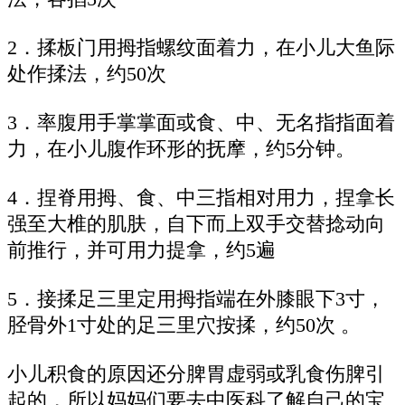
2．揉板门用拇指螺纹面着力，在小儿大鱼际
处作揉法，约50次
3．率腹用手掌掌面或食、中、无名指指面着
力，在小儿腹作环形的抚摩，约5分钟。
4．捏脊用拇、食、中三指相对用力，捏拿长
强至大椎的肌肤，自下而上双手交替捻动向
前推行，并可用力提拿，约5遍
5．接揉足三里定用拇指端在外膝眼下3寸，
胫骨外1寸处的足三里穴按揉，约50次 。
小儿积食的原因还分脾胃虚弱或乳食伤脾引
起的，所以妈妈们要去中医科了解自己的宝