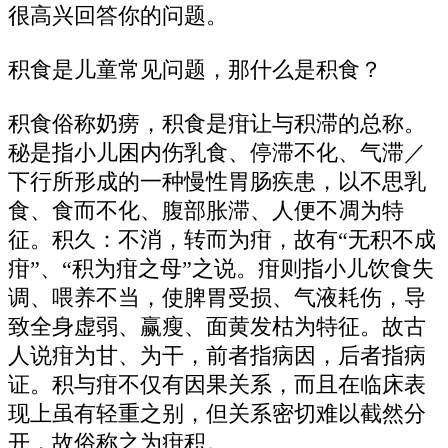
很高兴回答你的问题。
积食是儿童常见问题，那什么是积食？
积食俗称奶痨，积食是疳让与积滞的总称。
秘是指小儿困内伤乳食、停滞不化、气滞／
下行所形成的一种慢性胃肠疾患，以不思乳
食、食而不化、腹部胀滞、人便不凋为特
征。积久：不消，转而为疳，故有“无积不成
疳”、“积为疳之母”之说。疳则指小儿饮食失
调、喂养不当，使脾胃受损、气液耗伤，导
致全身虚弱、赢瘦、面黄发枯为特征。故古
人说疳为甘、为干，前者指病因，后者指病
证。积与疳不仅有因果关系，而且在临床表
现上虽有轻重之别，但关系密切难以截然分
开，故俗称之为疳积。