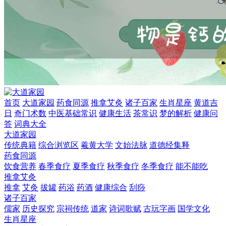
首页
大道家园
药食同源
推拿艾灸
诸子百家
生肖星座
黄道吉
日
奇门术数
中医基础常识
健康生活
茶常识
梦的解析
健康问
答
词典大全
大道家园
传统典籍
综合浏览区
羲黄大学
文始法脉
道德经集释
药食同源
饮食营养
春季食疗
夏季食疗
秋季食疗
冬季食疗
能不能吃
推拿艾灸
推拿
艾灸
拔罐
药浴
药酒
健康综合
刮痧
诸子百家
儒家
历史探究
宗祠传统
道家
诗词歌赋
古玩字画
国学文化
生肖星座