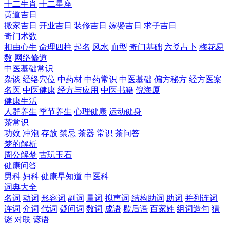
十二生肖
十二星座
黄道吉日
搬家吉日
开业吉日
装修吉日
嫁娶吉日
求子吉日
奇门术数
相由心生
命理四柱
起名
风水
血型
奇门基础
六爻占卜
梅花易
数
网络修道
中医基础常识
杂谈
经络穴位
中药材
中药常识
中医基础
偏方秘方
经方医案
名医
中医健康
经方与应用
中医书籍
倪海厦
健康生活
人群养生
季节养生
心理健康
运动健身
茶常识
功效
冲泡
存放
禁忌
茶器
常识
茶问答
梦的解析
周公解梦
古玩玉石
健康问答
男科
妇科
健康早知道
中医科
词典大全
名词
动词
形容词
副词
量词
拟声词
结构助词
助词
并列连词
连词
介词
代词
疑问词
数词
成语
歇后语
百家姓
组词造句
猜
谜
对联
谚语