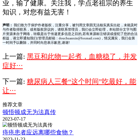
业，输了健康。关注我，学点老祖宗的养生
知识，对您有益无害！
声明：
我们致力于保护作者版权，注重分享，被刊用文章因无法核实真实出处，未能及时
与作者取得联系，或有版权异议的，请联系管理员，我们会立即处理，本站部分文字与图
片资源来自于网络，转载是出于传递更多信息之目的,若有来源标注错误或侵犯了您的合法
权益，请立即通知我们(管理员邮箱：douchuanxin@foxmail.com)，情况属实，我们会第
一时间予以删除，并同时向您表示歉意,谢谢!
上一篇:
黑豆和此物一起煮，血糖稳了，并发
症好···
下一篇:
糖尿病人三餐“这个时间”吃最好，能
让···
推荐文章
顿悟顿成无为法真传
2023-07-17
痔疮患者应远离哪些食物？
2023-11-23