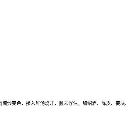
肉煸炒变色，掺入鲜汤烧开，撇去浮沫，加绍酒、陈皮、姜块、