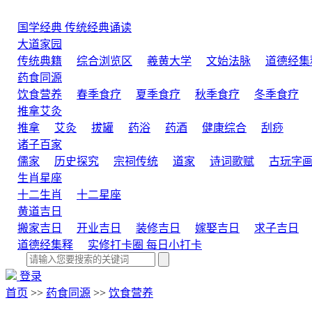
国学经典
传统经典诵读
大道家园
传统典籍
综合浏览区
羲黄大学
文始法脉
道德经集
药食同源
饮食营养
春季食疗
夏季食疗
秋季食疗
冬季食疗
推拿艾灸
推拿
艾灸
拔罐
药浴
药酒
健康综合
刮痧
诸子百家
儒家
历史探究
宗祠传统
道家
诗词歌赋
古玩字
生肖星座
十二生肖
十二星座
黄道吉日
搬家吉日
开业吉日
装修吉日
嫁娶吉日
求子吉日
道德经集释
实修打卡圈
每日小打卡
登录
首页
>>
药食同源
>>
饮食营养