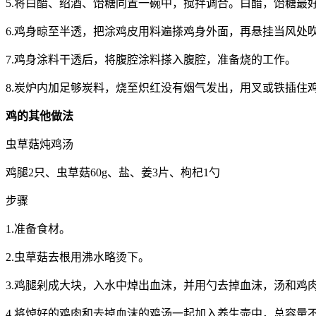
5.将白醋、绍酒、饴糖同置一碗中，搅拌调合。白醋，饴糖最
6.鸡身晾至半透，把涂鸡皮用料遍搽鸡身外面，再悬挂当风处
7.鸡身涂料干透后，将腹腔涂料搽入腹腔，准备烧的工作。
8.炭炉内加足够炭料，烧至炽红没有烟气发出，用叉或铁插住
鸡的其他做法
虫草菇炖鸡汤
鸡腿2只、虫草菇60g、盐、姜3片、枸杞1勺
步骤
1.准备食材。
2.虫草菇去根用沸水略烫下。
3.鸡腿剁成大块，入水中焯出血沫，并用勺去掉血沫，汤和鸡
4.将焯好的鸡肉和去掉血沫的鸡汤一起加入养生壶中，总容量不要