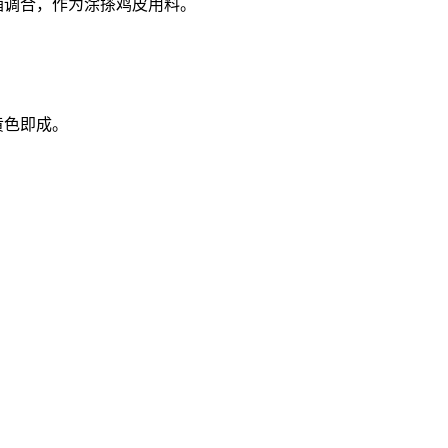
酒调合，作为涂搽鸡皮用料。
黄色即成。