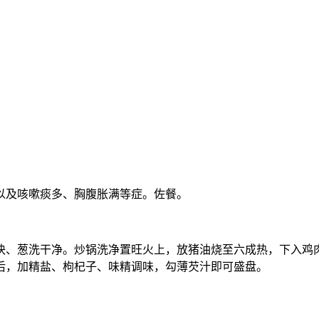
以及咳嗽痰多、胸腹胀满等症。佐餐。
块、葱洗干净。炒锅洗净置旺火上，放猪油烧至六成热，下入鸡
后，加精盐、枸杞子、味精调味，勾薄芡汁即可盛盘。