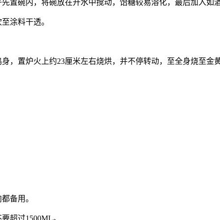
好先置碗内，将碗放在开水中搅动，饴糖较易溶化，最后加入如
吹至涂料干透。
鸡身，置炉火上约23厘米左右烧烘，并不停转动，至全身烧至金
肉都备用。
超过1500ML。