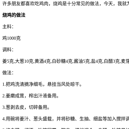
许多朋友都喜欢吃鸡肉，烧鸡是十分常见的做法，今天，我就
烧鸡的做法
主料：
鸡1000克
调料：
姜5克,大葱10克,黄酒4克,白砂糖4克,酱油5克,盐4克,白醋3克,麦
做法：
1.把鸡洗清摘净细毛，悬挂当风处晾干。
2.姜磨成茸，榨出汁液备用。
3.葱剥去皮，切碎备用。
4.用碗将姜汁、葱头盛载，并将砂糖、生抽、细盐等加入搅拌