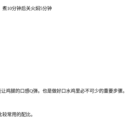
煮10分钟后关火焖5分钟
能让鸡腿的口感Q弹。也是做好口水鸡里必不可少的重要步骤。
我比较常用的配比。