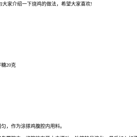
为大家介绍一下烧鸡的做法，希望大家喜欢!
芽糖20克
调匀，作为涂搽鸡腹腔内用料。