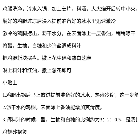
鸡腿洗净，冷水入锅，加上姜片，料酒，大火烧开后转中小火，
焖好的鸡腿过凉后浸入提前准备好的冰水里迅速激冷
激冷的鸡腿捞出，沥干水分，在表面涂上一层香油，稍稍晾干
将醋，生抽，白糖和少许盐调成料汁
把鸡腿斩块摆盘。撒上花生碎和熟白芝麻
淋上料汁和红油，撒上葱花即可
小贴士
1.鸡腿出锅后马上放进提前准备好的冰水，热涨冷缩，这一步
2.沥干水的鸡腿，表面涂上香油能增加爽滑度。
3.调料汁的时候，醋，生抽和白糖的比例约为3：2：0.5，是
鸡翅砂锅煲