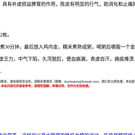
，具有补虚损益脾胃的作用，陈皮有明显的行气，助消化和止痛
2枚。
豆煮30分钟，最后放入鸡内金，糯米煮熟成粥，喝粥后嚼服一个
气虚乏力，中气下陷，久泻脱肛，便血崩漏，表虚自汗，痈疽难溃
.
或有版权异议的，请联系管理员（邮箱：douchuanxin@foxmail.com)，我们会立即处
：本站内容仅供读者参考，请理性理解、审慎对待，勿作为实际依据。