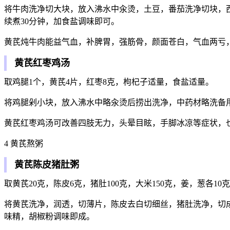
将牛肉洗净切大块，放入沸水中汆烫，土豆，番茄洗净切块，
续煮30分钟，加食盐调味即可。
黄芪炖牛肉能益气血，补脾胃，强筋骨，颜面苍白，气血两亏
黄芪红枣鸡汤
取鸡腿1个，黄芪4片，红枣8克，枸杞子适量，食盐适量。
将鸡腿剁小块，放入沸水中略汆烫后捞出洗净，中药材略洗备
黄芪红枣鸡汤可改善四肢无力，头晕目眩，手脚冰凉等症状，
4 黄芪熬粥
黄芪陈皮猪肚粥
取黄芪20克，陈皮6克，猪肚100克，大米150克，姜，葱各1
将黄芪洗净，润透，切薄片，陈皮去白切细丝，猪肚洗净，切
味精，胡椒粉调味即成。