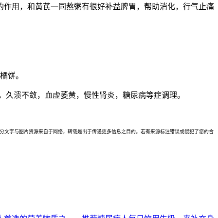
的作用，和黄芪一同熬粥有很好补益脾胃，帮助消化，行气止痛
金橘饼。
，久溃不敛，血虚萎黄，慢性肾炎，糖尿病等症调理。
理。本站部分文字与图片资源来自于网络，转载是出于传递更多信息之目的。若有来源标注错误或侵犯了您的合