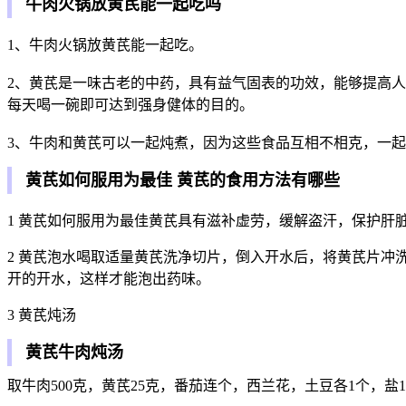
牛肉火锅放黄芪能一起吃吗
1、牛肉火锅放黄芪能一起吃。
2、黄芪是一味古老的中药，具有益气固表的功效，能够提高
每天喝一碗即可达到强身健体的目的。
3、牛肉和黄芪可以一起炖煮，因为这些食品互相不相克，一
黄芪如何服用为最佳 黄芪的食用方法有哪些
1 黄芪如何服用为最佳黄芪具有滋补虚劳，缓解盗汗，保护肝
2 黄芪泡水喝取适量黄芪洗净切片，倒入开水后，将黄芪片
开的开水，这样才能泡出药味。
3 黄芪炖汤
黄芪牛肉炖汤
取牛肉500克，黄芪25克，番茄连个，西兰花，土豆各1个，盐