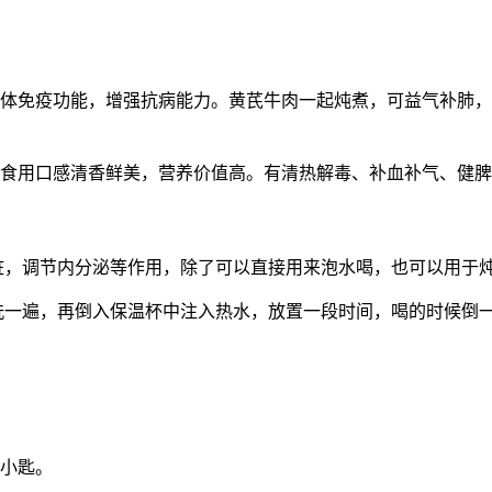
人体免疫功能，增强抗病能力。黄芪牛肉一起炖煮，可益气补肺
起食用口感清香鲜美，营养价值高。有清热解毒、补血补气、健
脏，调节内分泌等作用，除了可以直接用来泡水喝，也可以用于
冲洗一遍，再倒入保温杯中注入热水，放置一段时间，喝的时候倒
1小匙。