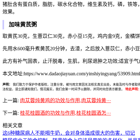
猪肚含有蛋白质，脂肪，碳水化合物，维生素及钙，磷，铁等
效果。
加味黄芪粥
取黄芪30克，生薏苡仁30克，赤小豆15克，鸡内金9克，金橘饼
先用水600毫升煮黄芪20分钟，去渣，之后放入薏苡仁，赤小
此方有补气固表，止汗脱毒，生肌，利尿退肿之功效;适宜于
本文地址:https://www.dadaojiayuan.com/yinshiyingyang/53909.html
声明：
我们致力于保护作者版权，注重分享。被刊用文章因无法核实真实出处，未能及时与作者取得联系，
法权益，请立即通知我们，情况属实，我们会第一时间予以删除，并同时向您表示歉意。
特此声明
上一篇:
肉苁蓉炖黄鸡的功效与作用,肉苁蓉炖黄···
下一篇:
桂花桂圆酒的功效与作用,桂花桂圆酒怎···
相关文章
这6种糖尿病人不能喝牛奶，会对身体造成很大的伤害，切记