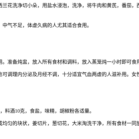
西兰花洗净切小朵，用盐水浸泡，洗净，将牛肉和黄芪，番茄，
，中气不足，体虚久病的人尤其适合食用。
用。准备炖盅，放入所有食材和调料，放入蒸笼炖一小时即可食
也可调理内分泌及月经不调，十分适宜气血两虚的人滋补用。女
0克，料酒10克，食盐，味精，胡椒粉各适量。
成均匀的块状，姜切片，葱切花，大米淘洗干净，所有食材一同放