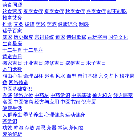
药食同源
饮食营养
春季食疗
夏季食疗
秋季食疗
冬季食疗
能不能吃
推拿艾灸
推拿
艾灸
拔罐
药浴
药酒
健康综合
刮痧
诸子百家
儒家
历史探究
宗祠传统
道家
诗词歌赋
古玩字画
国学文化
生肖星座
十二生肖
十二星座
黄道吉日
搬家吉日
开业吉日
装修吉日
嫁娶吉日
求子吉日
奇门术数
相由心生
命理四柱
起名
风水
血型
奇门基础
六爻占卜
梅花易
数
网络修道
中医基础常识
杂谈
经络穴位
中药材
中药常识
中医基础
偏方秘方
经方医案
名医
中医健康
经方与应用
中医书籍
倪海厦
健康生活
人群养生
季节养生
心理健康
运动健身
茶常识
功效
冲泡
存放
禁忌
茶器
常识
茶问答
梦的解析