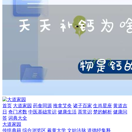
首页
大道家园
药食同源
推拿艾灸
诸子百家
生肖星座
黄道吉
日
奇门术数
中医基础常识
健康生活
茶常识
梦的解析
健康问
答
词典大全
大道家园
传统典籍
综合浏览区
羲黄大学
文始法脉
道德经集释