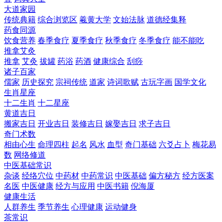
大道家园
传统典籍
综合浏览区
羲黄大学
文始法脉
道德经集释
药食同源
饮食营养
春季食疗
夏季食疗
秋季食疗
冬季食疗
能不能吃
推拿艾灸
推拿
艾灸
拔罐
药浴
药酒
健康综合
刮痧
诸子百家
儒家
历史探究
宗祠传统
道家
诗词歌赋
古玩字画
国学文化
生肖星座
十二生肖
十二星座
黄道吉日
搬家吉日
开业吉日
装修吉日
嫁娶吉日
求子吉日
奇门术数
相由心生
命理四柱
起名
风水
血型
奇门基础
六爻占卜
梅花易
数
网络修道
中医基础常识
杂谈
经络穴位
中药材
中药常识
中医基础
偏方秘方
经方医案
名医
中医健康
经方与应用
中医书籍
倪海厦
健康生活
人群养生
季节养生
心理健康
运动健身
茶常识