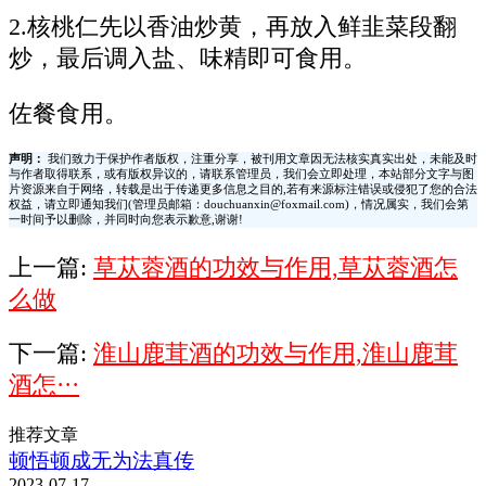
2.核桃仁先以香油炒黄，再放入鲜韭菜段翻
炒，最后调入盐、味精即可食用。
佐餐食用。
声明：
我们致力于保护作者版权，注重分享，被刊用文章因无法核实真实出处，未能及时
与作者取得联系，或有版权异议的，请联系管理员，我们会立即处理，本站部分文字与图
片资源来自于网络，转载是出于传递更多信息之目的,若有来源标注错误或侵犯了您的合法
权益，请立即通知我们(管理员邮箱：douchuanxin@foxmail.com)，情况属实，我们会第
一时间予以删除，并同时向您表示歉意,谢谢!
上一篇:
草苁蓉酒的功效与作用,草苁蓉酒怎
么做
下一篇:
淮山鹿茸酒的功效与作用,淮山鹿茸
酒怎···
推荐文章
顿悟顿成无为法真传
2023-07-17