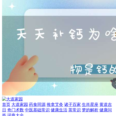
首页
大道家园
药食同源
推拿艾灸
诸子百家
生肖星座
黄道吉
日
奇门术数
中医基础常识
健康生活
茶常识
梦的解析
健康问
答
词典大全