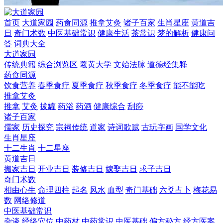
首页
大道家园
药食同源
推拿艾灸
诸子百家
生肖星座
黄道吉
日
奇门术数
中医基础常识
健康生活
茶常识
梦的解析
健康问
答
词典大全
大道家园
传统典籍
综合浏览区
羲黄大学
文始法脉
道德经集释
药食同源
饮食营养
春季食疗
夏季食疗
秋季食疗
冬季食疗
能不能吃
推拿艾灸
推拿
艾灸
拔罐
药浴
药酒
健康综合
刮痧
诸子百家
儒家
历史探究
宗祠传统
道家
诗词歌赋
古玩字画
国学文化
生肖星座
十二生肖
十二星座
黄道吉日
搬家吉日
开业吉日
装修吉日
嫁娶吉日
求子吉日
奇门术数
相由心生
命理四柱
起名
风水
血型
奇门基础
六爻占卜
梅花易
数
网络修道
中医基础常识
杂谈
经络穴位
中药材
中药常识
中医基础
偏方秘方
经方医案