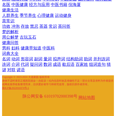
名医
中医健康
经方与应用
中医书籍
倪海厦
健康生活
人群养生
季节养生
心理健康
运动健身
茶常识
功效
冲泡
存放
禁忌
茶器
常识
茶问答
梦的解析
周公解梦
古玩玉石
健康问答
男科
妇科
健康早知道
中医科
词典大全
名词
动词
形容词
副词
量词
拟声词
结构助词
助词
并列连词
连词
介词
代词
疑问词
数词
成语
歇后语
百家姓
组词造句
猜
谜
对联
谚语
Copyright © 2023-2024 大道家园 版权所有
身体不适时请至正规医院就诊！勿延误！站内信息时效及准确性不足！部分文章及资料为作者提供
或网友推荐收集整理而来，仅供爱好者学习和研究使用，版权归原作者所有。
陕ICP备2022010374号-1
陕公网安备 61019702000398号
网站地图