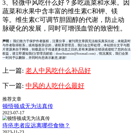
3、轻微中风吃什么好？多吃蔬菜和水果。因
蔬菜和水果中含丰富的维生素C和钾、镁
等。维生素C可调节胆固醇的代谢，防止动
脉硬化的发展，同时可增强血管的致密性。
声明：
我们致力于保护作者版权，注重分享，被刊用文章因无法核实真实出处，未能及时
与作者取得联系，或有版权异议的，请联系管理员，我们会立即处理，本站部分文字与图
片资源来自于网络，转载是出于传递更多信息之目的,若有来源标注错误或侵犯了您的合法
权益，请立即通知我们(管理员邮箱：douchuanxin@foxmail.com)，情况属实，我们会第
一时间予以删除，并同时向您表示歉意,谢谢!
上一篇:
老人中风吃什么补品好
下一篇:
中风的人吃什么最好
推荐文章
顿悟顿成无为法真传
2023-07-17
痔疮患者应远离哪些食物？
2023-11-23