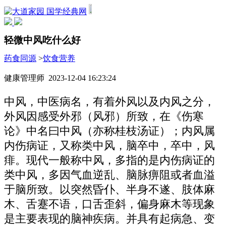
国学经典网
轻微中风吃什么好
药食同源
>
饮食营养
健康管理师 2023-12-04 16:23:24
中风，中医病名，有着外风以及内风之分，
外风因感受外邪（风邪）所致，在《伤寒
论》中名曰中风（亦称桂枝汤证）；内风属
内伤病证，又称类中风，脑卒中，卒中，风
痱。现代一般称中风，多指的是内伤病证的
类中风，多因气血逆乱、脑脉痹阻或者血溢
于脑所致。以突然昏仆、半身不遂、肢体麻
木、舌蹇不语，口舌歪斜，偏身麻木等现象
是主要表现的脑神疾病。并具有起病急、变