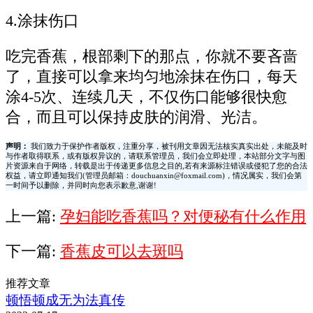
4.涂抹伤口
吃完香蕉，根部剩下的那点，你就不要吝啬
了，直接可以拿来均匀地涂抹在伤口，每天
涂4-5次、连续几天，不仅伤口能够很快愈
合，而且可以保持皮肤的润滑、光洁。
声明：
我们致力于保护作者版权，注重分享，被刊用文章因无法核实真实出处，未能及时
与作者取得联系，或有版权异议的，请联系管理员，我们会立即处理，本站部分文字与图
片资源来自于网络，转载是出于传递更多信息之目的,若有来源标注错误或侵犯了您的合法
权益，请立即通知我们(管理员邮箱：douchuanxin@foxmail.com)，情况属实，我们会第
一时间予以删除，并同时向您表示歉意,谢谢!
上一篇:
孕妇能吃香蕉吗？对便秘有什么作用
下一篇:
香蕉皮可以去斑吗
推荐文章
顿悟顿成无为法真传