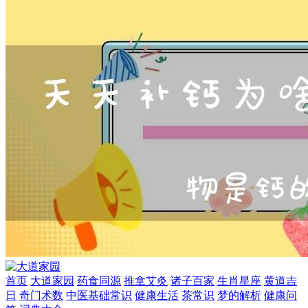
首页
大道家园
药食同源
推拿艾灸
诸子百家
生肖星座
黄道吉
日
奇门术数
中医基础常识
健康生活
茶常识
梦的解析
健康问