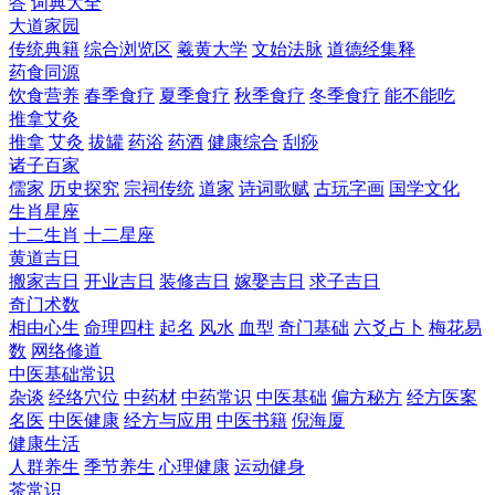
答
词典大全
大道家园
传统典籍
综合浏览区
羲黄大学
文始法脉
道德经集释
药食同源
饮食营养
春季食疗
夏季食疗
秋季食疗
冬季食疗
能不能吃
推拿艾灸
推拿
艾灸
拔罐
药浴
药酒
健康综合
刮痧
诸子百家
儒家
历史探究
宗祠传统
道家
诗词歌赋
古玩字画
国学文化
生肖星座
十二生肖
十二星座
黄道吉日
搬家吉日
开业吉日
装修吉日
嫁娶吉日
求子吉日
奇门术数
相由心生
命理四柱
起名
风水
血型
奇门基础
六爻占卜
梅花易
数
网络修道
中医基础常识
杂谈
经络穴位
中药材
中药常识
中医基础
偏方秘方
经方医案
名医
中医健康
经方与应用
中医书籍
倪海厦
健康生活
人群养生
季节养生
心理健康
运动健身
茶常识