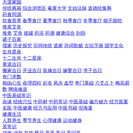
大道家园
传统典籍
综合浏览区
羲黄大学
文始法脉
道德经集释
药食同源
饮食营养
春季食疗
夏季食疗
秋季食疗
冬季食疗
能不能吃
推拿艾灸
推拿
艾灸
拔罐
药浴
药酒
健康综合
刮痧
诸子百家
儒家
历史探究
宗祠传统
道家
诗词歌赋
古玩字画
国学文化
生肖星座
十二生肖
十二星座
黄道吉日
搬家吉日
开业吉日
装修吉日
嫁娶吉日
求子吉日
奇门术数
相由心生
命理四柱
起名
风水
血型
奇门基础
六爻占卜
梅花易
数
网络修道
中医基础常识
杂谈
经络穴位
中药材
中药常识
中医基础
偏方秘方
经方医案
名医
中医健康
经方与应用
中医书籍
倪海厦
健康生活
人群养生
季节养生
心理健康
运动健身
茶常识
功效
冲泡
存放
禁忌
茶器
常识
茶问答