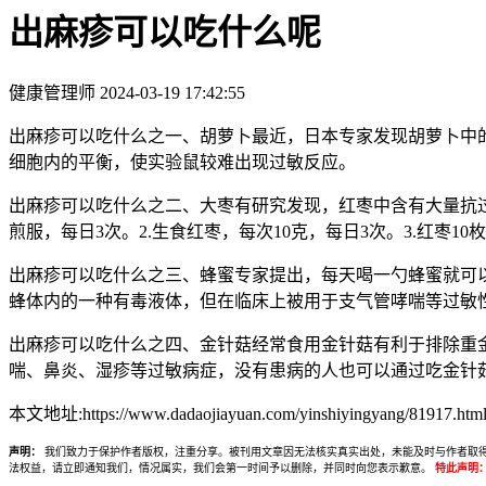
出麻疹可以吃什么呢
健康管理师
2024-03-19 17:42:55
出麻疹可以吃什么之一、胡萝卜最近，日本专家发现胡萝卜中的
细胞内的平衡，使实验鼠较难出现过敏反应。
出麻疹可以吃什么之二、大枣有研究发现，红枣中含有大量抗过
煎服，每日3次。2.生食红枣，每次10克，每日3次。3.红枣
出麻疹可以吃什么之三、蜂蜜专家提出，每天喝一勺蜂蜜就可
蜂体内的一种有毒液体，但在临床上被用于支气管哮喘等过敏
出麻疹可以吃什么之四、金针菇经常食用金针菇有利于排除重
喘、鼻炎、湿疹等过敏病症，没有患病的人也可以通过吃金针菇
本文地址:https://www.dadaojiayuan.com/yinshiyingyang/81917.html
声明：
我们致力于保护作者版权，注重分享。被刊用文章因无法核实真实出处，未能及时与作者取得联系，
法权益，请立即通知我们，情况属实，我们会第一时间予以删除，并同时向您表示歉意。
特此声明