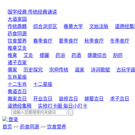
国学经典
传统经典诵读
大道家园
传统典籍
综合浏览区
羲黄大学
文始法脉
道德经集
药食同源
饮食营养
春季食疗
夏季食疗
秋季食疗
冬季食疗
推拿艾灸
推拿
艾灸
拔罐
药浴
药酒
健康综合
刮痧
诸子百家
儒家
历史探究
宗祠传统
道家
诗词歌赋
古玩字
生肖星座
十二生肖
十二星座
黄道吉日
搬家吉日
开业吉日
装修吉日
嫁娶吉日
求子吉日
道德经集释
实修打卡圈
每日小打卡
登录
首页
>>
药食同源
>>
饮食营养