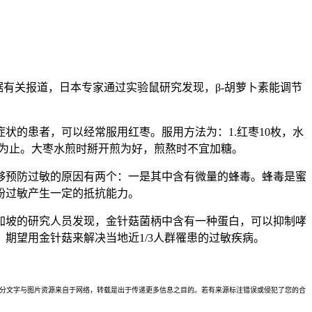
有关报道，日本专家通过实验鼠研究发现，β-胡萝卜素能调节
的患者，可以经常服用红枣。服用方法为：1.红枣10枚，水
状消失为止。大枣水煎时掰开煎为好，煎熬时不宜加糖。
够预防过敏的原因有两个：一是其中含有微量的蜂毒。蜂毒是蜜
粉过敏产生一定的抵抗能力。
加坡的研究人员发现，金针菇菌柄中含有一种蛋白，可以抑制哮
期望用金针菇来解决当地近1/3人群罹患的过敏疾病。
理。本站部分文字与图片资源来自于网络，转载是出于传递更多信息之目的。若有来源标注错误或侵犯了您的合