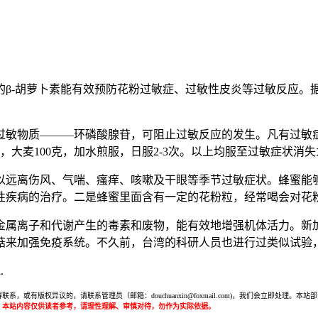
β-胡萝卜素能有效预防花粉过敏症、过敏性皮炎等过敏反应。据
敏物质———环磷酸腺苷，可阻止过敏反应的发生。凡有过敏症状
10枚，大麦100克，加水煎服，日服2-3次。以上均服至过敏症
以远离伤风、气喘、瘙痒、咳嗽及干眼等季节过敏症状。蜂蜜能
性疾病的治疗。二是蜂蜜里面含有一定的花粉粒，经常喝会对花
金属离子和代谢产生的毒素和废物，能有效地增强机体活力。新
来加强免疫系统。不久前，台湾的科研人员也进行过类似试验，
.
或有版权异议的，请联系管理员（邮箱：douchuanxin@foxmail.com)，我们会立即处
：本站内容仅供读者参考，请理性理解、审慎对待，勿作为实际依据。