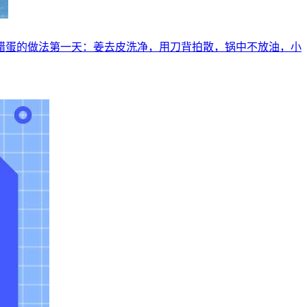
姜醋蛋的做法第一天：姜去皮洗净，用刀背拍散，锅中不放油，小