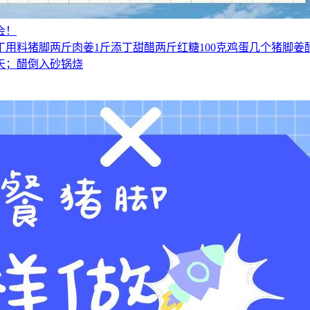
会！
用料猪脚两斤肉姜1斤添丁甜醋两斤红糖100克鸡蛋几个猪脚
天；醋倒入砂锅烧