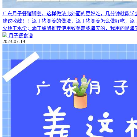
广东月子餐猪脚姜，这样做法比外面的更好吃，几分钟就能学
建议收藏！！添丁猪脚姜的做法，添丁猪脚姜怎么做好吃，添丁
火炒干水份；添丁甜醋推荐使用致美斋或海天的，我用的是海
月子餐食谱
2023-07-19