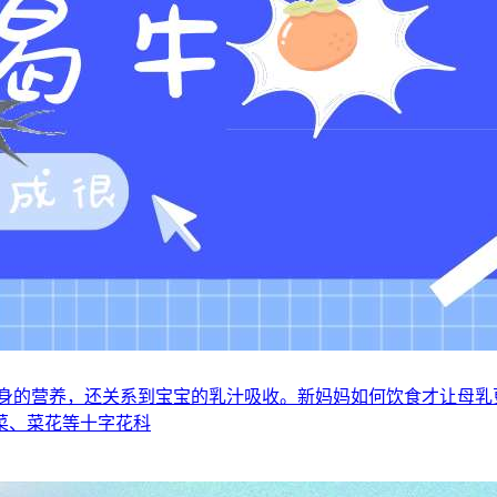
自身的营养，还关系到宝宝的乳汁吸收。新妈妈如何饮食才让母乳
菜、菜花等十字花科