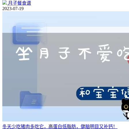
月子餐食谱
2023-07-19
冬天少吃猪肉多吃它，高蛋白低脂肪，健脑明目又补钙！