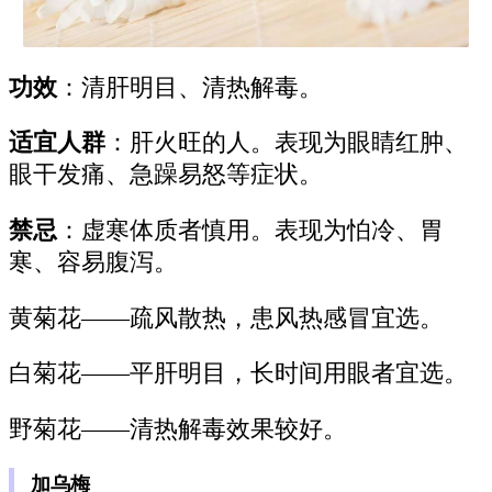
功效
：清肝明目、清热解毒。
适宜人群
：肝火旺的人。表现为眼睛红肿、
眼干发痛、急躁易怒等症状。
禁忌
：虚寒体质者慎用。表现为怕冷、胃
寒、容易腹泻。
黄菊花——疏风散热，患风热感冒宜选。
白菊花——平肝明目，长时间用眼者宜选。
野菊花——清热解毒效果较好。
加乌梅