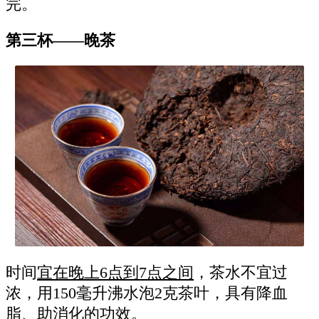
完。
第三杯——晚茶
时间
宜在晚上6点到7点之间
，茶水不宜过
浓，用150毫升沸水泡2克茶叶，具有降血
脂、助消化的功效。