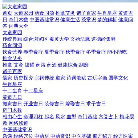
首页
大道家园
药食同源
推拿艾灸
诸子百家
生肖星座
黄道吉
日
奇门术数
中医基础常识
健康生活
茶常识
梦的解析
健康问
答
词典大全
大道家园
传统典籍
综合浏览区
羲黄大学
文始法脉
道德经集释
药食同源
饮食营养
春季食疗
夏季食疗
秋季食疗
冬季食疗
能不能吃
推拿艾灸
推拿
艾灸
拔罐
药浴
药酒
健康综合
刮痧
诸子百家
儒家
历史探究
宗祠传统
道家
诗词歌赋
古玩字画
国学文化
生肖星座
十二生肖
十二星座
黄道吉日
搬家吉日
开业吉日
装修吉日
嫁娶吉日
求子吉日
奇门术数
相由心生
命理四柱
起名
风水
血型
奇门基础
六爻占卜
梅花易
数
网络修道
中医基础常识
杂谈
经络穴位
中药材
中药常识
中医基础
偏方秘方
经方医案