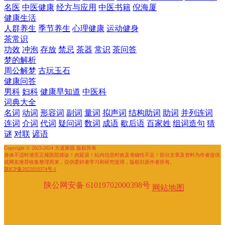
名医
中医健康
经方与应用
中医书籍
倪海厦
健康生活
人群养生
季节养生
心理健康
运动健身
茶常识
功效
冲泡
存放
禁忌
茶器
常识
茶问答
梦的解析
周公解梦
古玩玉石
健康问答
男科
妇科
健康早知道
中医科
词典大全
名词
动词
形容词
副词
量词
拟声词
结构助词
助词
并列连词
连词
介词
代词
疑问词
数词
成语
歇后语
百家姓
组词造句
猜
谜
对联
谚语
Copyright © 2023-2024 大道家园 版权所有
身体不适时请至正规医院就诊！勿延误！站内信息时效及准确性不足！部分文章及资料为作者提供
或网友推荐收集整理而来，仅供爱好者学习和研究使用，版权归原作者所有。
陕ICP备2022010374号-1
陕公网安备 61019702000398号
网站地图