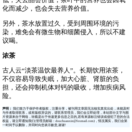
低，失去品尝价值；茶叶中的营养也会因氧
化而减少，也会失去营养价值。
另外，茶水放置过久，受到周围环境的污
染，难免会有微生物和细菌侵入，所以不建
议喝。
浓茶
古人云“淡茶温饮最养人”。长期饮用浓茶，
不仅容易导致失眠，加大心脏、肾脏的负
担，还会抑制机体对钙的吸收，增加疾病风
险。
声明：
我们致力于保护作者版权，注重分享，被刊用文章因无法核实真实出处，未能及时
与作者取得联系，或有版权异议的，请联系管理员，我们会立即处理，本站部分文字与图
片资源来自于网络，转载是出于传递更多信息之目的,若有来源标注错误或侵犯了您的合法
权益，请立即通知我们(管理员邮箱：douchuanxin@foxmail.com)，情况属实，我们会第
一时间予以删除，并同时向您表示歉意,谢谢!