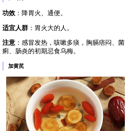
功效
：降胃火、通便。
适宜人群
：胃火大的人。
注意
：感冒发热，咳嗽多痰，胸膈痞闷、菌
痢、肠炎的初期忌食乌梅。
加黄芪