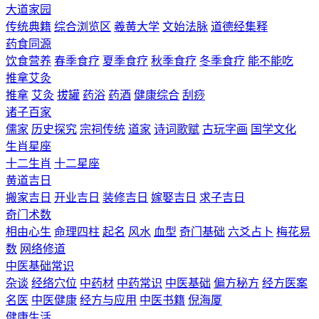
大道家园
传统典籍
综合浏览区
羲黄大学
文始法脉
道德经集释
药食同源
饮食营养
春季食疗
夏季食疗
秋季食疗
冬季食疗
能不能吃
推拿艾灸
推拿
艾灸
拔罐
药浴
药酒
健康综合
刮痧
诸子百家
儒家
历史探究
宗祠传统
道家
诗词歌赋
古玩字画
国学文化
生肖星座
十二生肖
十二星座
黄道吉日
搬家吉日
开业吉日
装修吉日
嫁娶吉日
求子吉日
奇门术数
相由心生
命理四柱
起名
风水
血型
奇门基础
六爻占卜
梅花易
数
网络修道
中医基础常识
杂谈
经络穴位
中药材
中药常识
中医基础
偏方秘方
经方医案
名医
中医健康
经方与应用
中医书籍
倪海厦
健康生活