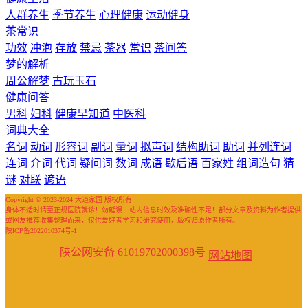
人群养生
季节养生
心理健康
运动健身
茶常识
功效
冲泡
存放
禁忌
茶器
常识
茶问答
梦的解析
周公解梦
古玩玉石
健康问答
男科
妇科
健康早知道
中医科
词典大全
名词
动词
形容词
副词
量词
拟声词
结构助词
助词
并列连词
连词
介词
代词
疑问词
数词
成语
歇后语
百家姓
组词造句
猜
谜
对联
谚语
Copyright © 2023-2024 大道家园 版权所有
身体不适时请至正规医院就诊！勿延误！站内信息时效及准确性不足！部分文章及资料为作者提供
或网友推荐收集整理而来，仅供爱好者学习和研究使用，版权归原作者所有。
陕ICP备2022010374号-1
陕公网安备 61019702000398号
网站地图