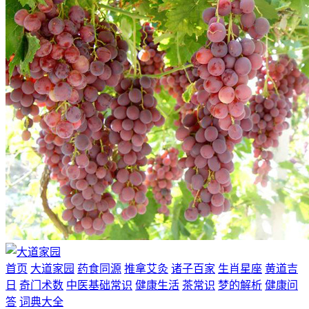
首页
大道家园
药食同源
推拿艾灸
诸子百家
生肖星座
黄道吉
日
奇门术数
中医基础常识
健康生活
茶常识
梦的解析
健康问
答
词典大全