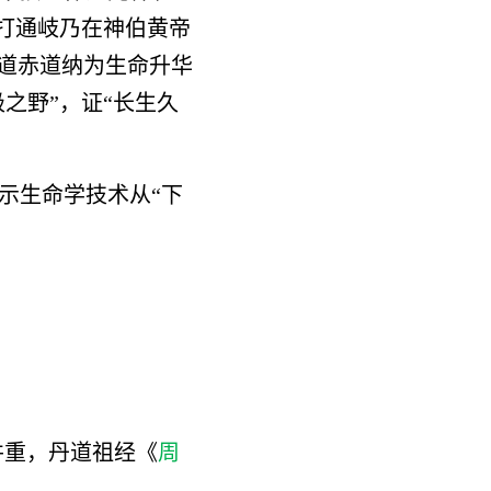
打通岐乃在神伯黄帝
道赤道纳为生命升华
之野”，证“长生久
示生命学技术从“下
并重，丹道祖经《
周