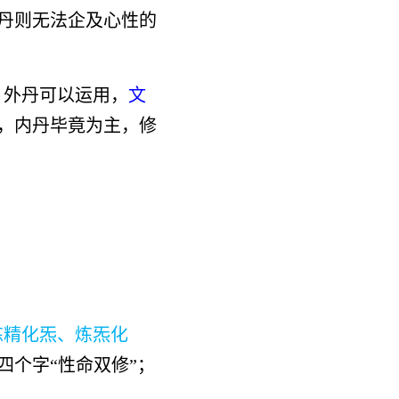
丹则无法企及心性的
。外丹可以运用，
文
，内丹毕竟为主，修
炼精化炁、炼炁化
四个字“性命双修”；