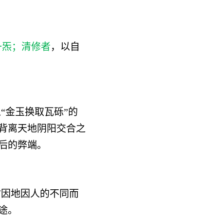
一炁；清修者
，以自
“金玉换取瓦砾”的
背离天地阴阳交合之
后的弊端。
时因地因人的不同而
途。