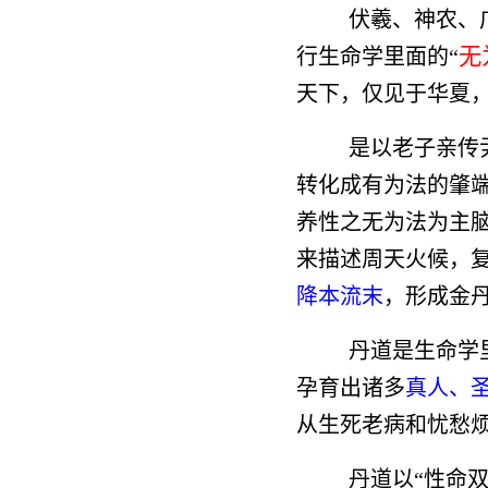
伏羲、神农、
无
行生命学里面的“
天下，仅见于华夏
是以老子亲传
转化成有为法的肇
养性之无为法为主
来描述周天火候，
降本流末
，形成金
丹道是生命学
孕育出诸多
真人、
从生死老病和忧愁
丹道以“性命