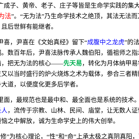
广成子、黄帝、老子、庄子等皆是生命学实践的集
为法
”。“无为法”乃生命学技术之绝顶，其法无法
，且后世鲜有能继者。
尹喜，尹喜在《文始真经》留下“
成腹中之龙虎
”的
端。数百年后，尹喜法脉传承人魏伯阳，循祖师之指
脑，把无为法的核心——
先天易
，转化为月体纳甲易
复又以当时盛行的炉火烧炼之术为载体，参合三者精
丹大道，以便度化更多后学者。
里面，最规范也是最中和、最全面也是系统的技术
圣人
，流传于宗教、山林、民间、庙堂，让无数人证
烦恼之中解放，诚为生命学史上的伟大创举。
双修”为核心理论，“性”和“命”上承太极之真阴真阳