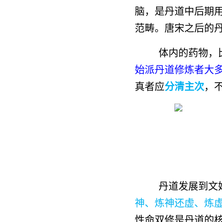
脑，是丹道中后期
范畴。唐宋之后的
体内的药物，
始派丹道修炼者大
真者应
分清主次
，
丹道发展到文
神、炼神还虚、炼
性命双修是丹道的