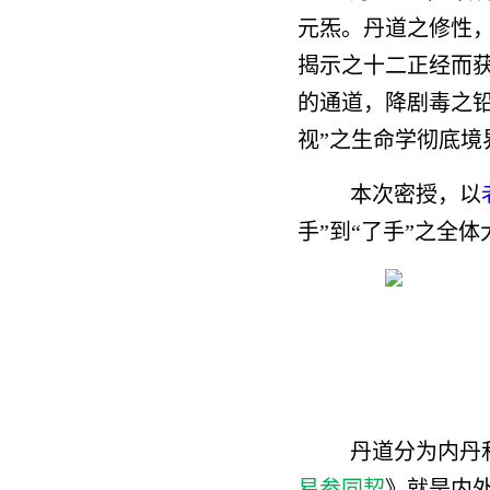
元炁。丹道之修性
揭示之十二正经而
的通道，降剧毒之铅
视”之生命学彻底境
本次密授，以
手”到“了手”之全体
丹道分为内丹
易参同契
》就是内