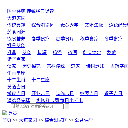
国学经典
传统经典诵读
大道家园
传统典籍
综合浏览区
羲黄大学
文始法脉
道德经集
药食同源
饮食营养
春季食疗
夏季食疗
秋季食疗
冬季食疗
推拿艾灸
推拿
艾灸
拔罐
药浴
药酒
健康综合
刮痧
诸子百家
儒家
历史探究
宗祠传统
道家
诗词歌赋
古玩字
生肖星座
十二生肖
十二星座
黄道吉日
搬家吉日
开业吉日
装修吉日
嫁娶吉日
求子吉日
道德经集释
实修打卡圈
每日小打卡
登录
首页
>>
大道家园
>>
综合浏览区
>>
公益课堂