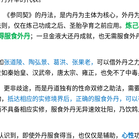
，《参同契》的丹法，是内丹为主体为核心，外丹
炼己
法则，仅在炼己功成之后、圣胎孕育之前应用。
得服食外丹
；一旦金液大还丹成就，也无需服食外
如
张道陵、陶弘景、葛洪、张果老，
可以借外丹之
贵如秦始皇、汉武帝，唐太宗、雍正，也免不了中毒
，更非歧途，而是丹道独有的性命双修之助法，需
物，
抵达相应的实修境界后，正确的服食外丹，可以
而不具备相应实修，服食外丹无异速效壮阳，乃饮鸩
认识到，即使外丹服食得当，也仅仅是辅助，
心性