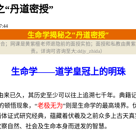
“丹道密授”
7:44
生命学揭秘之“丹道密授”
结合；网课是黄紫檀老师退隐前的面授实拍；面授和私教由黄紫
责。详询可咨询至大:ddjy_zhida）
生命学——道学皇冠上的明珠
由来已久，其历史至少可以往上追溯七千年。典籍记
老极无为
的顿悟现象，“
”则是生命学的最高境界。
面体证式研究经典，蕴藏着伏羲及之前众多上古天真
觉察自然、社会及生命本身而迸发的智慧。