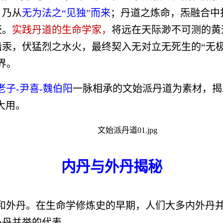
，乃从
无为法之“见独”而来
；丹道之炼命，炁融合中
获。
实践丹道的生命学家
，
将远在天际渺不可测的黄
汞，伏猛烈之水火，最终契入无对立无死生的“无极
界。
老子-尹喜-魏伯阳
一脉相承的文始派丹道为素材，揭
大用。
内丹与外丹揭秘
和外丹。在生命学修炼史的早期，人们大多内外丹
外丹并举的代表。