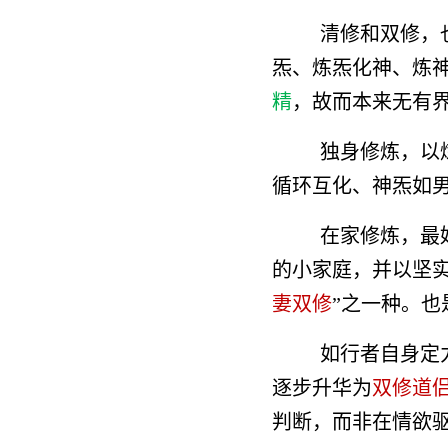
清修和双修，
炁、炼炁化神、炼
精
，故而本来无有
独身修炼，以
循环互化、神炁如
在家修炼，最
的小家庭，并以坚
妻双修
”之一种。
如行者自身定
逐步升华为
双修道
判断，而非在情欲