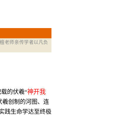
檀老师亲传学者以凡负
神开我
载的伏羲“
伏羲创制的河图、连
实践生命学达至终极