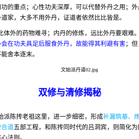
用功的重点；
心性
功夫深厚，可以代替外丹之用；外
丹道家，大多不用外丹，证道者依然比比皆是。
比体外的药物难寻；内丹的修炼，远比外丹要艰难
多会在功夫具足后服食外丹，故能得其利避有害
；但
不能舍本逐末。
双修与清修揭秘
始派陈抟老祖这里，
进一步细密
，形成
补漏筑基、
虚合道
五部工程，和陈抟同时代的吕洞宾，则简化为
核心法则。