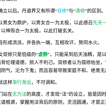
确立以后。丹道界又有所谓“
双修
”与“
清修
”的区别。
以男女为鼎炉，以男女合一为太极，以此感召
先天
，以神炁合一为太极，以此打破玄关。
自形成流派，并各执一端，互相攻讦，势同水火。
女双修只是低级的“
虚静
”，只能采到后天浊精，是以
违背伦理道德，损人不利己。双修者认为孤修枯坐，
团阴气，沦为下鬼；而且容易导致家庭不和、绝育无
就这样
渐行渐远
，不可调和。
们站在
无为法
的高度，才发现“法”的设立，皆是因
大道根源，掌握用法背后的原则，灵活圆通，才是正