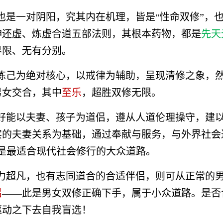
也是一对阴阳，究其内在机理，皆是“性命双修”，
神还虚、炼虚合道五部法则，其根本药物，都是
先天
界限、无有分别。
炼己为绝对核心，以戒律为辅助，呈现清修之象，
男女交合，其中
至乐
，超胜双修无限。
好能以夫妻、孩子为道侣，遵从人道伦理操守，建
实的夫妻关系为基础，通过奉献与服务，与外界社会
也是最适合现代社会修行的大众道路。
力超凡，也有志同道合的合适伴侣，则可从正常的
侣
——此是男女双修正确下手，属于小众道路。是否
驱动之下去自我盲选！