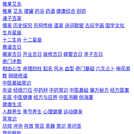
推拿艾灸
推拿
艾灸
拔罐
药浴
药酒
健康综合
刮痧
诸子百家
儒家
历史探究
宗祠传统
道家
诗词歌赋
古玩字画
国学文化
生肖星座
十二生肖
十二星座
黄道吉日
搬家吉日
开业吉日
装修吉日
嫁娶吉日
求子吉日
奇门术数
相由心生
命理四柱
起名
风水
血型
奇门基础
六爻占卜
梅花易
数
网络修道
中医基础常识
杂谈
经络穴位
中药材
中药常识
中医基础
偏方秘方
经方医案
名医
中医健康
经方与应用
中医书籍
倪海厦
健康生活
人群养生
季节养生
心理健康
运动健身
茶常识
功效
冲泡
存放
禁忌
茶器
常识
茶问答
梦的解析