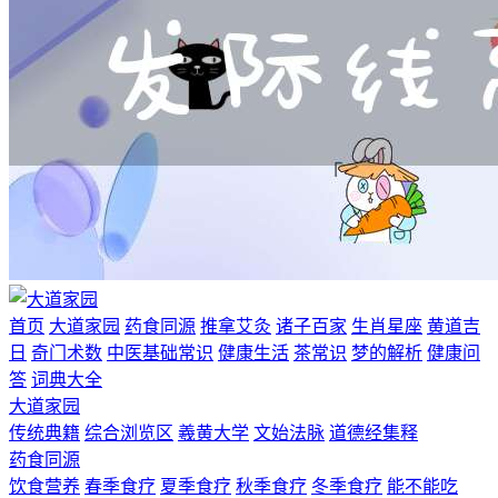
首页
大道家园
药食同源
推拿艾灸
诸子百家
生肖星座
黄道吉
日
奇门术数
中医基础常识
健康生活
茶常识
梦的解析
健康问
答
词典大全
大道家园
传统典籍
综合浏览区
羲黄大学
文始法脉
道德经集释
药食同源
饮食营养
春季食疗
夏季食疗
秋季食疗
冬季食疗
能不能吃