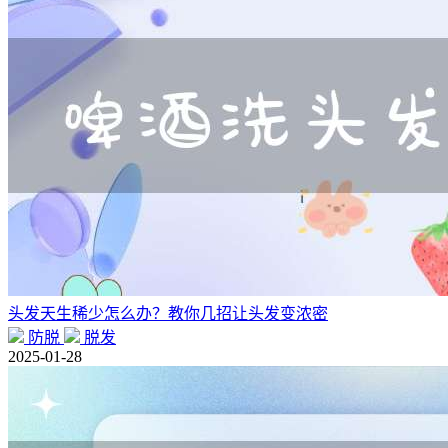
头发天生稀少怎么办？教你几招让头发变浓密
防脱
脱发
2025-01-28