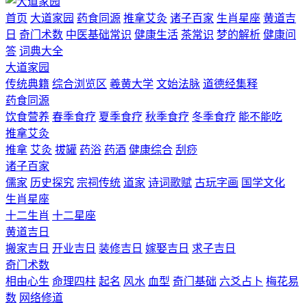
首页
大道家园
药食同源
推拿艾灸
诸子百家
生肖星座
黄道吉
日
奇门术数
中医基础常识
健康生活
茶常识
梦的解析
健康问
答
词典大全
大道家园
传统典籍
综合浏览区
羲黄大学
文始法脉
道德经集释
药食同源
饮食营养
春季食疗
夏季食疗
秋季食疗
冬季食疗
能不能吃
推拿艾灸
推拿
艾灸
拔罐
药浴
药酒
健康综合
刮痧
诸子百家
儒家
历史探究
宗祠传统
道家
诗词歌赋
古玩字画
国学文化
生肖星座
十二生肖
十二星座
黄道吉日
搬家吉日
开业吉日
装修吉日
嫁娶吉日
求子吉日
奇门术数
相由心生
命理四柱
起名
风水
血型
奇门基础
六爻占卜
梅花易
数
网络修道