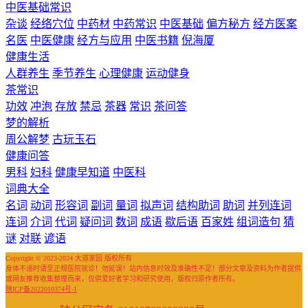
中医基础常识
杂谈
经络穴位
中药材
中药常识
中医基础
偏方秘方
经方医案
名医
中医健康
经方与应用
中医书籍
倪海厦
健康生活
人群养生
季节养生
心理健康
运动健身
茶常识
功效
冲泡
存放
禁忌
茶器
常识
茶问答
梦的解析
周公解梦
古玩玉石
健康问答
男科
妇科
健康早知道
中医科
词典大全
名词
动词
形容词
副词
量词
拟声词
结构助词
助词
并列连词
连词
介词
代词
疑问词
数词
成语
歇后语
百家姓
组词造句
猜
谜
对联
谚语
Copyright © 2023-2024 大道家园 版权所有
身体不适时请至正规医院就诊！勿延误！站内信息时效及准确性不足！部分文章及资料为作者提供
或网友推荐收集整理而来，仅供爱好者学习和研究使用，版权归原作者所有。
陕ICP备2022010374号-1