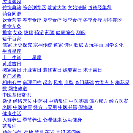
大道家园
传统典籍
综合浏览区
羲黄大学
文始法脉
道德经集释
药食同源
饮食营养
春季食疗
夏季食疗
秋季食疗
冬季食疗
能不能吃
推拿艾灸
推拿
艾灸
拔罐
药浴
药酒
健康综合
刮痧
诸子百家
儒家
历史探究
宗祠传统
道家
诗词歌赋
古玩字画
国学文化
生肖星座
十二生肖
十二星座
黄道吉日
搬家吉日
开业吉日
装修吉日
嫁娶吉日
求子吉日
奇门术数
相由心生
命理四柱
起名
风水
血型
奇门基础
六爻占卜
梅花易
数
网络修道
中医基础常识
杂谈
经络穴位
中药材
中药常识
中医基础
偏方秘方
经方医案
名医
中医健康
经方与应用
中医书籍
倪海厦
健康生活
人群养生
季节养生
心理健康
运动健身
茶常识
功效
冲泡
存放
禁忌
茶器
常识
茶问答