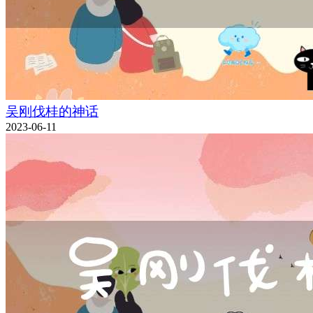
吴刚伐桂的神话
2023-06-11