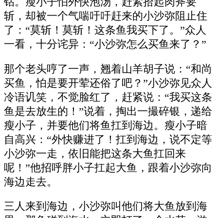
钻。瘦小子怕外快泡汤，赶紧拾起肉斧要
斩，却被一个气喘吁吁赶来的小沙弥阻止住
了：“莫斩！莫斩！这条鱼我买下了。”众人
一看，十分诧异：“小沙弥怎么买鱼来了？”
那个老头哼了一声，翘着山羊胡子说：“和尚
买鱼，怕是要开荤还俗了吧？”小沙弥见众人
冷语讥笑，不觉脸红了，赶紧说：“我买这条
鱼是去放生的！”说着，掏出一撮碎银，递给
瘦小子，并要他们将鱼扛到海边。瘦小子暗
自高兴：“外快赚进了！扛到海边，说不定等
小沙弥一走，依旧能把这条大鱼扛回来
呢！”他招呼胖小子扛起大鱼，跟着小沙弥向
海边走去。
三人来到海边，小沙弥叫他们将大鱼放到海