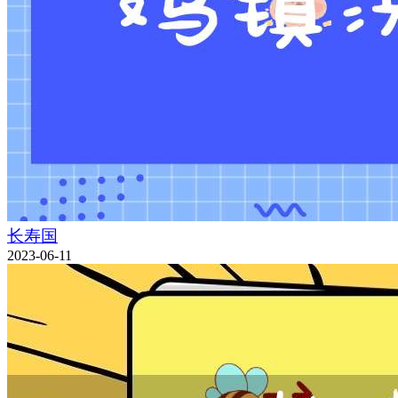
长寿国
2023-06-11