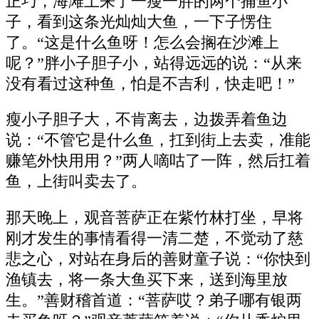
正巧，海滩土来了一瘦一胖的两个捕鱼小
子，看到这条光灿灿大鱼，一下子愣住
了。“这是什么鱼呀！怎么会搁在沙滩上
呢？”胖小子胆子小，站得远远的说：“从来
没有看过这种鱼，怕是不吉利，快走吧！”
瘦小子胆子大，不肯离去，边拨弄着鱼边
说：“不管它是什么鱼，扛到街上去卖，准能
赚笔外快用用？”两人嘀咕了一阵，然后扛着
鱼，上街叫卖去了。
那天晚上，观音菩萨正在紫竹林打坐，早将
刚才发生的事情看得一清二楚，不觉动了慈
悲之心，对站在身后的善财童子说：“你快到
渔镇去，将一条大鱼买下来，送到海里放
生。”善财稽首道：“菩萨哎？弟子哪有银两