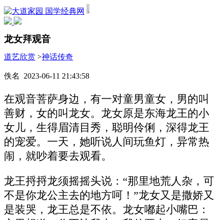
国学经典网
龙女拜观音
道艺欣赏
>
神话传奇
佚名 2023-06-11 21:43:58
在观音菩萨身边，有一对童男童女，男的叫
善财，女的叫龙女。龙女原是东海龙王的小
女儿，生得眉清目秀，聪明伶俐，深得龙王
的宠爱。一天，她听说人间玩鱼灯，异常热
闹，就吵着要去观看。
龙王捋捋龙须摇摇头说：“那里地荒人杂，可
不是你龙公主去的地方呵！”龙女又是撒娇又
是装哭，龙王总是不依。龙女嘟起小嘴巴：