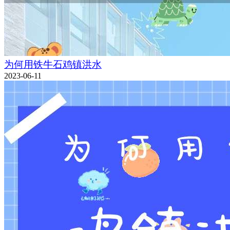
为何用铁牛石鸡镇洪水
2023-06-11