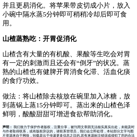
并且更易消化。将苹果带皮切成小片，放入
小碗中隔水蒸5分钟即可稍稍冷却后即可食
用。
山楂蒸熟吃：开胃促消化
山楂含有大量的有机酸、果酸等生吃会对胃
有一定的刺激而且还会有“倒牙”的状况。蒸
熟的山楂也有健脾开胃消食化滞、活血化痰
的食疗功效。
做法：将山楂除去核放在碗里加入冰糖，放
到蒸锅上蒸15分钟即可。蒸出来的山楂色泽
鲜明，酸酸甜甜可增进食欲帮助消化。
声明：
我们致力于保护作者版权，注重分享，被刊用文章因无法核实真实出处，未能及时
与作者取得联系，或有版权异议的，请联系管理员，我们会立即处理，本站部分文字与图
片资源来自于网络，转载是出于传递更多信息之目的,若有来源标注错误或侵犯了您的合法