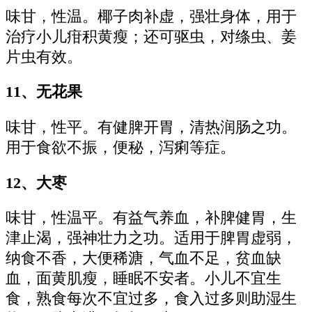
味甘，性温。椰子肉补虚，强壮身体，用于
治疗小儿疳积黄瘦；还可驱虫，对绦虫、姜
片虫有效。
11、无花果
味甘，性平。有健脾开胃，清热润肠之功。
用于食欲不振，便秘，泻痢等症。
12、大枣
味甘，性温平。有益气养血，补脾健胃，生
津止渴，强神壮力之功。适用于脾胃虚弱，
纳食不香，大便稀溏，气血不足，贫血缺
血，面黄肌瘦，睡眠不安者。小儿不宜生
食，熟食每次不宜过多，食入过多则助湿生