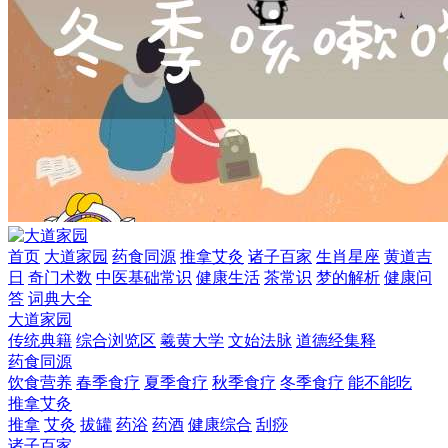
首页
大道家园
药食同源
推拿艾灸
诸子百家
生肖星座
黄道吉
日
奇门术数
中医基础常识
健康生活
茶常识
梦的解析
健康问
答
词典大全
大道家园
传统典籍
综合浏览区
羲黄大学
文始法脉
道德经集释
药食同源
饮食营养
春季食疗
夏季食疗
秋季食疗
冬季食疗
能不能吃
推拿艾灸
推拿
艾灸
拔罐
药浴
药酒
健康综合
刮痧
诸子百家