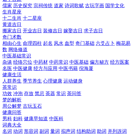
儒家
历史探究
宗祠传统
道家
诗词歌赋
古玩字画
国学文化
生肖星座
十二生肖
十二星座
黄道吉日
搬家吉日
开业吉日
装修吉日
嫁娶吉日
求子吉日
奇门术数
相由心生
命理四柱
起名
风水
血型
奇门基础
六爻占卜
梅花易
数
网络修道
中医基础常识
杂谈
经络穴位
中药材
中药常识
中医基础
偏方秘方
经方医案
名医
中医健康
经方与应用
中医书籍
倪海厦
健康生活
人群养生
季节养生
心理健康
运动健身
茶常识
功效
冲泡
存放
禁忌
茶器
常识
茶问答
梦的解析
周公解梦
古玩玉石
健康问答
男科
妇科
健康早知道
中医科
词典大全
名词
动词
形容词
副词
量词
拟声词
结构助词
助词
并列连词