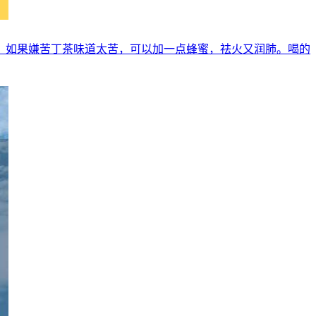
。如果嫌苦丁茶味道太苦，可以加一点蜂蜜，祛火又润肺。喝的