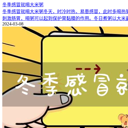
冬季感冒就喝大米粥
冬季感冒就喝大米粥冬天，时冷时热，易患感冒，此时多喝热
刺激肠胃，喝粥可以起到保护胃黏膜的作用。冬日煮粥以大米
2024-03-08