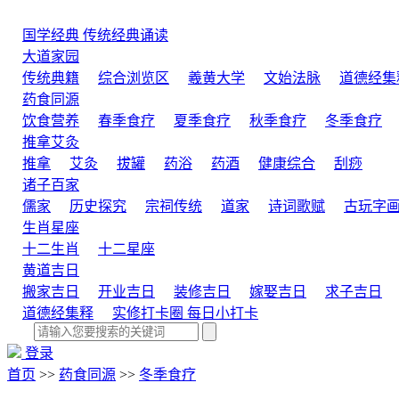
国学经典
传统经典诵读
大道家园
传统典籍
综合浏览区
羲黄大学
文始法脉
道德经集
药食同源
饮食营养
春季食疗
夏季食疗
秋季食疗
冬季食疗
推拿艾灸
推拿
艾灸
拔罐
药浴
药酒
健康综合
刮痧
诸子百家
儒家
历史探究
宗祠传统
道家
诗词歌赋
古玩字
生肖星座
十二生肖
十二星座
黄道吉日
搬家吉日
开业吉日
装修吉日
嫁娶吉日
求子吉日
道德经集释
实修打卡圈
每日小打卡
登录
首页
>>
药食同源
>>
冬季食疗