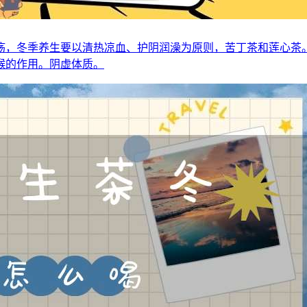
疡，冬季养生要以清热凉血、护阴润澡为原则，苦丁茶和莲心茶
喉的作用。阴虚体质。