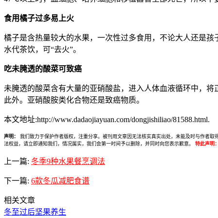
食用橘子过多易上火
橘子是含热量较大的水果，一次性过多食用，不论大人还是孩子
水代茶饮，可“去火”。
吃未腌透的酸菜可致癌
未腌透的酸菜含有大量的亚硝酸盐，进入人体血液循环中，将
此外。亚硝酸胺类化合物还是致癌物质。
本文地址:http://www.dadaojiayuan.com/dongjishiliao/81588.html.
声明：
我们致力于保护作者版权，注重分享。被刊用文章因无法核实真实出处，未能及时与作者取得联系，
法权益，请立即通知我们，情况属实，我们会第一时间予以删除，并同时向您表示歉意。
特此声明
上一篇:
冬季9种水果餐烹调法
下一篇:
6款冬瓜减肥食谱
相关文章
冬至过后坚果养生