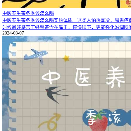
中医养生茶冬季该怎么喝
中医养生茶冬季该怎么喝实热体质。这类人怕热喜冷，易患疮
时候最好将苦丁蜂蜜茶含在嘴里，慢慢咽下，更能强化滋润咽
2024-03-07