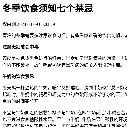
冬季饮食须知七个禁忌
祝由网
2024-03-09 05:03:29
寒冷的冬季需要多注意饮食习惯，有些看似正确的饮食习惯，
吃黑斑红薯会中毒
表皮呈褐色或黑色斑点的红薯，是受到了黑斑病菌的污染。黑
性均不能破坏，故生吃或熟吃有黑斑病的红薯均能引起中毒。
牛奶的饮食禁忌
冬天喝一杯温热的牛奶，暖胃又好睡眠。谈到牛奶似乎总不能
起吃时，牛奶中的钙易和巧克力中的草酸形成不溶于水的沉淀
克力的时间要分开。
不宜与牛奶同吃的食物：橘子与牛奶--在喝牛奶前后1小时左
也不宜进食其他酸性水果。果汁与牛奶--牛奶在果汁酸性的环境
还可能导致消化不良或腹泻。所以牛奶中不宜添加果汁等酸性饮