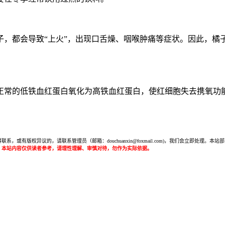
，都会导致“上火”，出现口舌燥、咽喉肿痛等症状。因此，橘子
正常的低铁血红蛋白氧化为高铁血红蛋白，使红细胞失去携氧功
或有版权异议的，请联系管理员（邮箱：douchuanxin@foxmail.com)，我们会立即处
：本站内容仅供读者参考，请理性理解、审慎对待，勿作为实际依据。