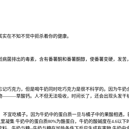
其实在不知不觉中扼杀着你的健康。
斑病菌排出的毒素，含有番薯酮和番薯酮醇，使番薯变硬，发苦
忘记巧克力，但是喝牛奶同时吃巧克力是很不科学的。因为牛奶
物———草酸钙。人不但无法吸收，时间长了，还会出现头发干枯
右，不宜吃橘子。因为牛奶中的蛋白质一旦与橘子中的果酸相遇
里凝集 牛奶中的蛋白质80%为酪蛋白，牛奶的酸碱度在4.6
料。牛奶与糖--牛奶与糖在加热条件下反应生成有害物 牛奶