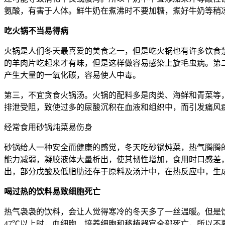
氨酸，有害于人体。鲜牛奶在煮沸时不要加糖，煮好牛奶等稍
吃火锅不当易得病
火锅是人们冬天最喜爱的美食之一，但是吃火锅也有许多饮食
的羊肉片吃起来才有味，但是这样做容易感染上旋毛虫病。第
产生大量的一氧化碳，容易使人中毒。
第三，不宜贪食火锅汤。火锅的配料多是肉类、海鲜和青菜等
排泄受阻，致使过多的尿酸沉积在血液和组织中，而引发痛风
经常食用砂锅炖菜易伤身
砂锅给人一种安全而健康的感觉，冬天吃砂锅炖菜，热气腾腾
能力减弱，凝胶液体大量析出，使其韧性增加，食用时口感差
出，部分戊酸及低脂肪还存于原料及汤汁中，在热反应中，生
喝过热的饮料易致细胞死亡
热气袅袅的饮料，会让人觉得寒冷的冬天多了一丝温暖。但是饮
47℃以上时，血细胞、培养细胞和移植器官全部死亡，所以不