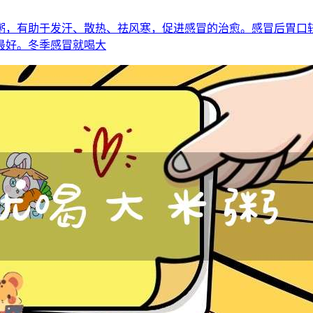
粥，有助于发汗、散热、祛风寒，促进感冒的治愈。感冒后胃口
最好。冬季感冒就喝大