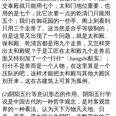
交泰殿就只能用七个；太和门地位重要，也
用的是七个，比它次要一点的乾清门只能用
五个；我们在御花园的一些亭、阁上则看到
只用三个走兽了。这当然是合乎等级制的，
但是这里又出现了一个问题，就是太和殿、
保和殿、乾清宫都是用九个走兽，又怎样突
出太和殿呢？于是工匠在太和殿九个走兽后
面又特别加了一个“行什”〔hangshi航实〕，
行什不是兽而是一个人物，在这里算是一个
压队的吧，这样才能把太和殿与其他大殿区
别开来，这在古建筑上可算为孤例。
(2)阴阳五行等意识形态的作用。阴阳五行学
说是中国古代的一种哲学观念，是对客观世
界的一种看法。认为天下万物凡天地、日