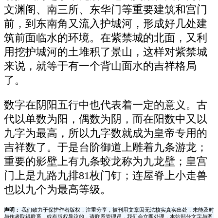
文渊阁、南三所、东华门等重要建筑和宫门
前，到东南角又流入护城河，形成好几处建
筑前面临水的环境。在紫禁城的北面，又利
用挖护城河的土堆积了景山，这样对紫禁城
来说，就等于有一个背山面水的吉祥格局
了。
数字在阴阳五行中也代表着一定的意义。古
代以单数为阳，偶数为阴，而在阳数中又以
九字为最高，所以九字数就成为皇帝专用的
吉祥数了。于是台阶御道上雕着九条游龙；
重要的影壁上有九条蛟龙称为九龙壁；皇宫
门上是九路九排81枚门钉；连屋脊上小走兽
也以九个为最高等级。
声明：
我们致力于保护作者版权，注重分享，被刊用文章因无法核实真实出处，未能及时
与作者取得联系，或有版权异议的，请联系管理员，我们会立即处理，本站部分文字与图