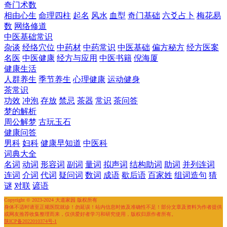
奇门术数
相由心生
命理四柱
起名
风水
血型
奇门基础
六爻占卜
梅花易
数
网络修道
中医基础常识
杂谈
经络穴位
中药材
中药常识
中医基础
偏方秘方
经方医案
名医
中医健康
经方与应用
中医书籍
倪海厦
健康生活
人群养生
季节养生
心理健康
运动健身
茶常识
功效
冲泡
存放
禁忌
茶器
常识
茶问答
梦的解析
周公解梦
古玩玉石
健康问答
男科
妇科
健康早知道
中医科
词典大全
名词
动词
形容词
副词
量词
拟声词
结构助词
助词
并列连词
连词
介词
代词
疑问词
数词
成语
歇后语
百家姓
组词造句
猜
谜
对联
谚语
Copyright © 2023-2024 大道家园 版权所有
身体不适时请至正规医院就诊！勿延误！站内信息时效及准确性不足！部分文章及资料为作者提供
或网友推荐收集整理而来，仅供爱好者学习和研究使用，版权归原作者所有。
陕ICP备2022010374号-1