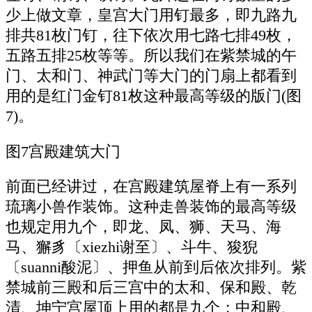
少上做文章，皇宫大门用钉最多，即九路九
排共81枚门钉，往下依次用七路七排49枚，
五路五排25枚等等。所以我们在紫禁城的午
门、太和门、神武门等大门的门扇上都看到
用的是红门金钉81枚这种最高等级的版门(图
7)。
图7宫殿建筑大门
前面已经讲过，在宫殿建筑屋脊上有一系列
琉璃小兽作装饰。这种走兽装饰的最高等级
也规定用九个，即龙、凤、狮、天马、海
马、獬豸〔xiezhi谢至〕、斗牛、狻猊
〔suanni酸泥〕、押鱼从前到后依次排列。紫
禁城前三殿和后三宫中的太和、保和殿、乾
清、坤宁宫屋顶上用的都是九个；中和殿、