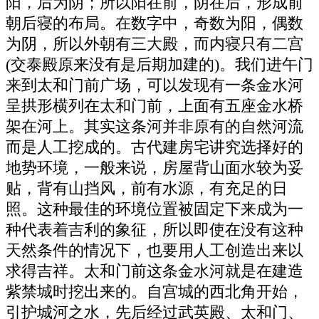
阳，后为阴；所以阳在前，阴在后，形成前
朝后寝的布局。在数字中，奇数为阳，偶数
为阴，所以外朝有三大殿，而内寝只有二宫
(交泰殿原来没有是后期加建的)。我们进午门
来到太和门前广场，可以发现有一条金水河
呈拱形横列在太和门前，上面有五座金水桥
架在河上。其实这条河并非原有的自然河流
而是人工挖成的。古代建房宅讲究选择好的
地势环境，一般来说，房屋背山面水较为妥
贴，背有山挡风，前有水源，有充足的日
照。这种最佳的环境位置被固定下来成为一
种代表着吉利的象征，所以即使在没有这种
天然条件的情况下，也要用人工创造出来以
求得吉祥。太和门前这条金水河就是在建造
紫禁城时挖出来的。自宫城的西北角开始，
引护城河之水，先后经过武英殿、太和门、