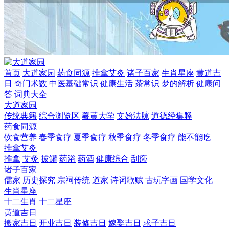
首页
大道家园
药食同源
推拿艾灸
诸子百家
生肖星座
黄道吉
日
奇门术数
中医基础常识
健康生活
茶常识
梦的解析
健康问
答
词典大全
大道家园
传统典籍
综合浏览区
羲黄大学
文始法脉
道德经集释
药食同源
饮食营养
春季食疗
夏季食疗
秋季食疗
冬季食疗
能不能吃
推拿艾灸
推拿
艾灸
拔罐
药浴
药酒
健康综合
刮痧
诸子百家
儒家
历史探究
宗祠传统
道家
诗词歌赋
古玩字画
国学文化
生肖星座
十二生肖
十二星座
黄道吉日
搬家吉日
开业吉日
装修吉日
嫁娶吉日
求子吉日