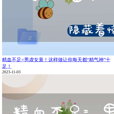
精血不足=男虚女衰！这样做让你每天都“精气神”十
足！
2023-11-03