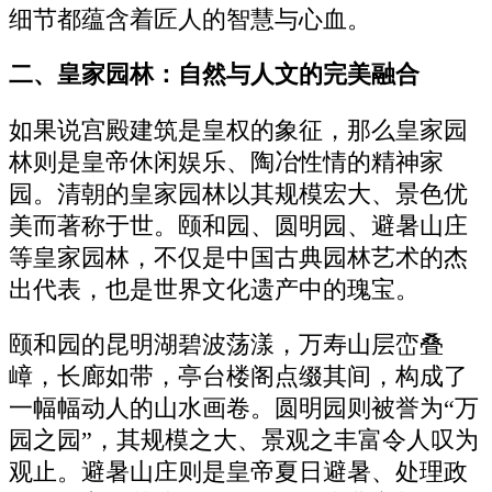
细节都蕴含着匠人的智慧与心血。
二、皇家园林：自然与人文的完美融合
如果说宫殿建筑是皇权的象征，那么皇家园
林则是皇帝休闲娱乐、陶冶性情的精神家
园。清朝的皇家园林以其规模宏大、景色优
美而著称于世。颐和园、圆明园、避暑山庄
等皇家园林，不仅是中国古典园林艺术的杰
出代表，也是世界文化遗产中的瑰宝。
颐和园的昆明湖碧波荡漾，万寿山层峦叠
嶂，长廊如带，亭台楼阁点缀其间，构成了
一幅幅动人的山水画卷。圆明园则被誉为“万
园之园”，其规模之大、景观之丰富令人叹为
观止。避暑山庄则是皇帝夏日避暑、处理政