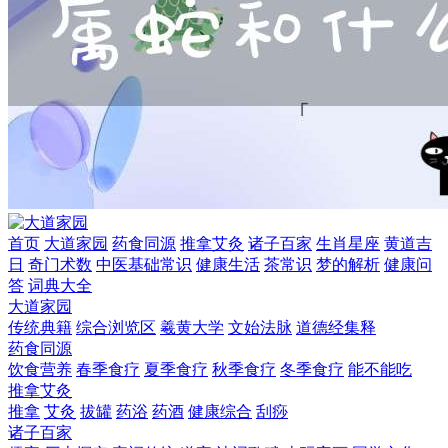
首页
大道家园
药食同源
推拿艾灸
诸子百家
生肖星座
黄道吉
日
奇门术数
中医基础常识
健康生活
茶常识
梦的解析
健康问
答
词典大全
大道家园
传统典籍
综合浏览区
羲黄大学
文始法脉
道德经集释
药食同源
饮食营养
春季食疗
夏季食疗
秋季食疗
冬季食疗
能不能吃
推拿艾灸
推拿
艾灸
拔罐
药浴
药酒
健康综合
刮痧
诸子百家