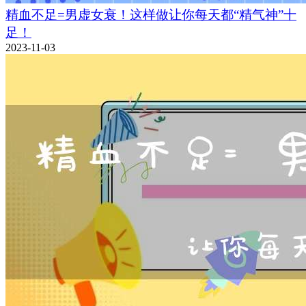
精血不足=男虚女衰！这样做让你每天都“精气神”十
足！
2023-11-03