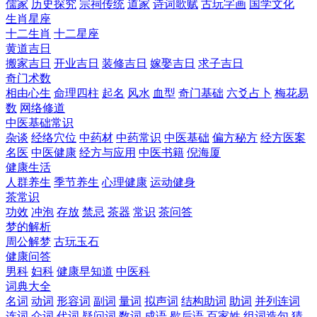
儒家
历史探究
宗祠传统
道家
诗词歌赋
古玩字画
国学文化
生肖星座
十二生肖
十二星座
黄道吉日
搬家吉日
开业吉日
装修吉日
嫁娶吉日
求子吉日
奇门术数
相由心生
命理四柱
起名
风水
血型
奇门基础
六爻占卜
梅花易
数
网络修道
中医基础常识
杂谈
经络穴位
中药材
中药常识
中医基础
偏方秘方
经方医案
名医
中医健康
经方与应用
中医书籍
倪海厦
健康生活
人群养生
季节养生
心理健康
运动健身
茶常识
功效
冲泡
存放
禁忌
茶器
常识
茶问答
梦的解析
周公解梦
古玩玉石
健康问答
男科
妇科
健康早知道
中医科
词典大全
名词
动词
形容词
副词
量词
拟声词
结构助词
助词
并列连词
连词
介词
代词
疑问词
数词
成语
歇后语
百家姓
组词造句
猜