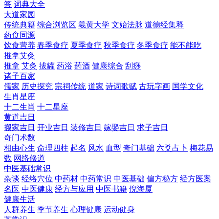
答
词典大全
大道家园
传统典籍
综合浏览区
羲黄大学
文始法脉
道德经集释
药食同源
饮食营养
春季食疗
夏季食疗
秋季食疗
冬季食疗
能不能吃
推拿艾灸
推拿
艾灸
拔罐
药浴
药酒
健康综合
刮痧
诸子百家
儒家
历史探究
宗祠传统
道家
诗词歌赋
古玩字画
国学文化
生肖星座
十二生肖
十二星座
黄道吉日
搬家吉日
开业吉日
装修吉日
嫁娶吉日
求子吉日
奇门术数
相由心生
命理四柱
起名
风水
血型
奇门基础
六爻占卜
梅花易
数
网络修道
中医基础常识
杂谈
经络穴位
中药材
中药常识
中医基础
偏方秘方
经方医案
名医
中医健康
经方与应用
中医书籍
倪海厦
健康生活
人群养生
季节养生
心理健康
运动健身