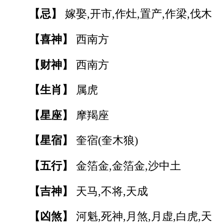
【忌】
嫁娶,开市,作灶,置产,作梁,伐木
【喜神】
西南方
【财神】
西南方
【生肖】
属虎
【星座】
摩羯座
【星宿】
奎宿(奎木狼)
【五行】
金箔金,金箔金,沙中土
【吉神】
天马,不将,天成
【凶煞】
河魁,死神,月煞,月虚,白虎,天