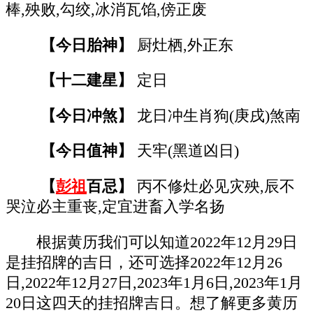
棒,殃败,勾绞,冰消瓦馅,傍正废
【今日胎神】
厨灶栖,外正东
【十二建星】
定日
【今日冲煞】
龙日冲生肖狗(庚戌)煞南
【今日值神】
天牢(黑道凶日)
【
彭祖
百忌】
丙不修灶必见灾殃,辰不
哭泣必主重丧,定宜进畜入学名扬
根据黄历我们可以知道2022年12月29日
是挂招牌的吉日，还可选择2022年12月26
日,2022年12月27日,2023年1月6日,2023年1月
20日这四天的挂招牌吉日。想了解更多黄历