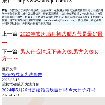
乐）：http://www.adxqd.com/xz/
声明：
我们致力于保护作者版权，注重分享，被刊用文章因无法核实真实出处，未能及时
与作者取得联系，或有版权异议的，请联系管理员，我们会立即处理，本站部分文字与图
片资源来自于网络，转载是出于传递更多信息之目的,若有来源标注错误或侵犯了您的合法
权益，请立即通知我们(管理员邮箱：douchuanxin@foxmail.com)，情况属实，我们会第
一时间予以删除，并同时向您表示歉意,谢谢!
上一篇:
2023年农历腊月初八腊八节是最好最
···
下一篇:
男人什么情况下会入赘,男方入赘女
方一···
推荐文章
顿悟顿成无为法真传
2023-07-17
2024年5月26日是结婚良辰吉日吗,今天日子好吗
2023-11-13