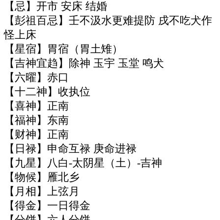
【忌】开市 安床 结婚
【彭祖百忌】壬不汲水更难提防 戌不吃犬作
怪上床
【星宿】胃宿（胃土雉）
【吉神宜趋】除神 玉宇 玉堂 鸣犬
【六曜】赤口
【十二神】收执位
【喜神】正南
【福神】东南
【财神】正南
【日禄】申命互禄 庚命进禄
【九星】八白-太阴星（土）-吉神
【物候】雁北乡
【月相】上弦月
【得金】一日得金
【分饼】六人分饼