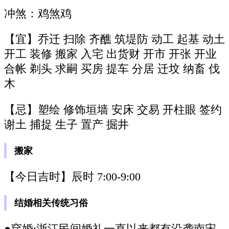
冲煞：鸡煞鸡
【宜】乔迁 扫除 齐醮 筑堤防 动工 起基 动土
开工 装修 搬家 入宅 出货财 开市 开张 开业
合帐 剃头 求嗣 买房 提车 分居 迁坟 纳畜 伐
木
【忌】塑绘 修饰垣墙 安床 交易 开柱眼 签约
谢土 捕捉 生子 置产 掘井
搬家
【今日吉时】辰时 7:00-9:00
结婚相关传统习俗