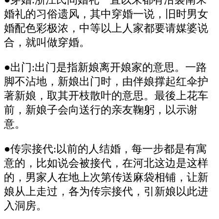
●穿婚:浙江民间婚礼一直以来都有沿袭南宋
婚礼的习俗遗风，其中穿婚一说，旧时男女
婚配色彩极浓，中等以上人家都要请媒婆说
合，就叫做穿婚。
●出门:出门是指新娘离开娘家的意思。一路
脚不沾地，新娘出门时，由伴娘撑起红伞护
著新娘，取其开枝散叶的意思。最後上花车
前，新娘子会向送行的亲友鞠躬，以示谢
意。
●传宗接代:以前的人结婚，每一步都是有寓
意的，比如说会被接代，在河北这边是这样
的，男家人在地上次第传送麻袋相铺，让新
娘从上走过，各为传宗接代，引新娘以此进
入洞房。