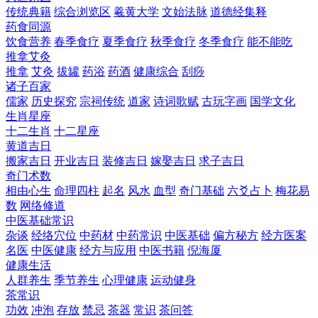
传统典籍
综合浏览区
羲黄大学
文始法脉
道德经集释
药食同源
饮食营养
春季食疗
夏季食疗
秋季食疗
冬季食疗
能不能吃
推拿艾灸
推拿
艾灸
拔罐
药浴
药酒
健康综合
刮痧
诸子百家
儒家
历史探究
宗祠传统
道家
诗词歌赋
古玩字画
国学文化
生肖星座
十二生肖
十二星座
黄道吉日
搬家吉日
开业吉日
装修吉日
嫁娶吉日
求子吉日
奇门术数
相由心生
命理四柱
起名
风水
血型
奇门基础
六爻占卜
梅花易
数
网络修道
中医基础常识
杂谈
经络穴位
中药材
中药常识
中医基础
偏方秘方
经方医案
名医
中医健康
经方与应用
中医书籍
倪海厦
健康生活
人群养生
季节养生
心理健康
运动健身
茶常识
功效
冲泡
存放
禁忌
茶器
常识
茶问答