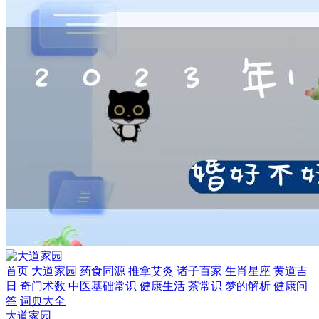
首页
大道家园
药食同源
推拿艾灸
诸子百家
生肖星座
黄道吉
日
奇门术数
中医基础常识
健康生活
茶常识
梦的解析
健康问
答
词典大全
大道家园