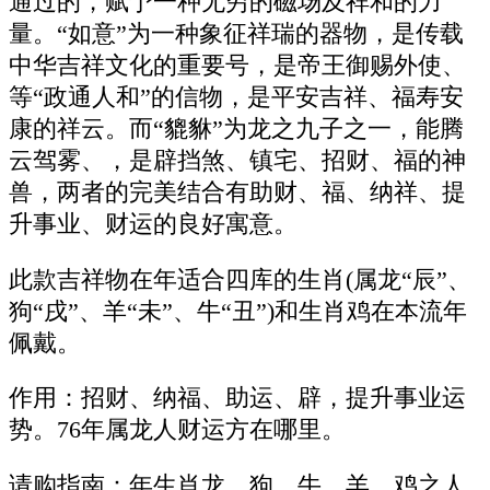
通过的，赋予一种无穷的磁场及祥和的力
量。“如意”为一种象征祥瑞的器物，是传载
中华吉祥文化的重要号，是帝王御赐外使、
等“政通人和”的信物，是平安吉祥、福寿安
康的祥云。而“貔貅”为龙之九子之一，能腾
云驾雾、，是辟挡煞、镇宅、招财、福的神
兽，两者的完美结合有助财、福、纳祥、提
升事业、财运的良好寓意。
此款吉祥物在年适合四库的生肖(属龙“辰”、
狗“戌”、羊“未”、牛“丑”)和生肖鸡在本流年
佩戴。
作用：招财、纳福、助运、辟，提升事业运
势。76年属龙人财运方在哪里。
请购指南：年生肖龙、狗、牛、羊、鸡之人