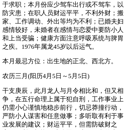
于求职；本月份应少驾车出行或不驾车，以
防灾患；在职人员财运平平，不利外财；搬
家、工作调动、外出等均为不利；已婚夫妇
感情较好，未婚者在感情与恋爱中要防小人
和上当受骗；健康方面注意呼吸系统与脾胃
之疾。1976年属龙45岁以后运气。
本月最忌方位：出生地的正北、西北方。
农历三月(阳历4月5日～5月5日)
干支庚辰，此月龙人与月令相比和，但又相
争，在五行命理上属于犯自刑，工作事业上
仍需小心谨慎地稳步前行，切忌莽撞行动，
严防小人谋害和任意做事；多听取有利于事
业发展的建议；财运平平，但需防破财之