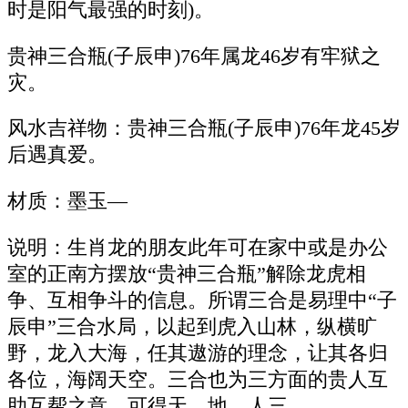
时是阳气最强的时刻)。
贵神三合瓶(子辰申)76年属龙46岁有牢狱之
灾。
风水吉祥物：贵神三合瓶(子辰申)76年龙45岁
后遇真爱。
材质：墨玉—
说明：生肖龙的朋友此年可在家中或是办公
室的正南方摆放“贵神三合瓶”解除龙虎相
争、互相争斗的信息。所谓三合是易理中“子
辰申”三合水局，以起到虎入山林，纵横旷
野，龙入大海，任其遨游的理念，让其各归
各位，海阔天空。三合也为三方面的贵人互
助互帮之意，可得天、地、人三