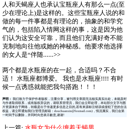
人和天蝎座人也承认宝瓶座人有那么一点(至
少在理论上)是这样的。这些宝瓶座人说的和
做的每一件事都是有理论的，抽象的和学究
气的，包括陷入情网这样的事，这是因为他
们认为这安全可靠，而且他们充满好奇不能
克制地向往他或她的神秘感。他要求他选择
的女人是“伴随......>>
两个都是水瓶座的在一起，合适吗？不合
适！ 水瓶座都博爱。 我也是水瓶座!!!! 有时
候一点诱惑就能把我勾搭跑！！！
声明：
我们致力于保护作者版权，注重分享，被刊用文章因无法核实真实出处，未能及时
与作者取得联系，或有版权异议的，请联系管理员，我们会立即处理，本站部分文字与图
片资源来自于网络，转载是出于传递更多信息之目的,若有来源标注错误或侵犯了您的合法
权益，请立即通知我们(管理员邮箱：douchuanxin@foxmail.com)，情况属实，我们会第
一时间予以删除，并同时向您表示歉意,谢谢!
上一篇:
水瓶女为什么缠着天蝎男