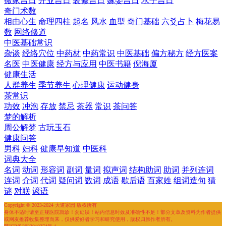
搬家吉日
开业吉日
装修吉日
嫁娶吉日
求子吉日
奇门术数
相由心生
命理四柱
起名
风水
血型
奇门基础
六爻占卜
梅花易
数
网络修道
中医基础常识
杂谈
经络穴位
中药材
中药常识
中医基础
偏方秘方
经方医案
名医
中医健康
经方与应用
中医书籍
倪海厦
健康生活
人群养生
季节养生
心理健康
运动健身
茶常识
功效
冲泡
存放
禁忌
茶器
常识
茶问答
梦的解析
周公解梦
古玩玉石
健康问答
男科
妇科
健康早知道
中医科
词典大全
名词
动词
形容词
副词
量词
拟声词
结构助词
助词
并列连词
连词
介词
代词
疑问词
数词
成语
歇后语
百家姓
组词造句
猜
谜
对联
谚语
Copyright © 2023-2024 大道家园 版权所有
身体不适时请至正规医院就诊！勿延误！站内信息时效及准确性不足！部分文章及资料为作者提供
或网友推荐收集整理而来，仅供爱好者学习和研究使用，版权归原作者所有。