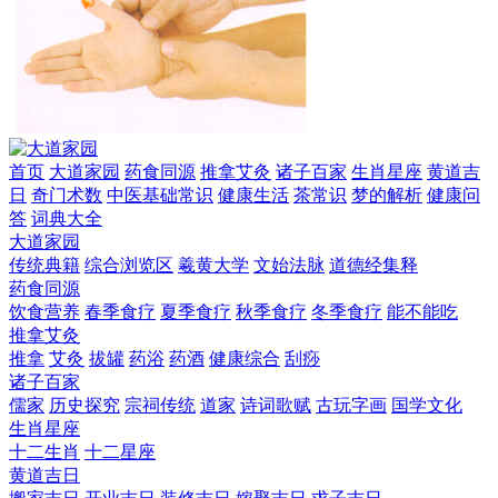
首页
大道家园
药食同源
推拿艾灸
诸子百家
生肖星座
黄道吉
日
奇门术数
中医基础常识
健康生活
茶常识
梦的解析
健康问
答
词典大全
大道家园
传统典籍
综合浏览区
羲黄大学
文始法脉
道德经集释
药食同源
饮食营养
春季食疗
夏季食疗
秋季食疗
冬季食疗
能不能吃
推拿艾灸
推拿
艾灸
拔罐
药浴
药酒
健康综合
刮痧
诸子百家
儒家
历史探究
宗祠传统
道家
诗词歌赋
古玩字画
国学文化
生肖星座
十二生肖
十二星座
黄道吉日