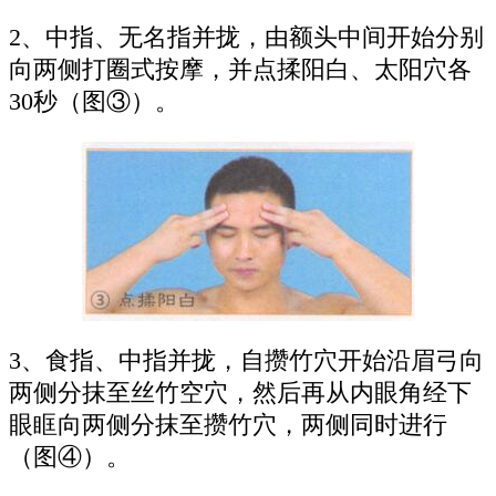
2、中指、无名指并拢，由额头中间开始分别
向两侧打圈式按摩，并点揉阳白、太阳穴各
30秒（图③）。
3、食指、中指并拢，自攒竹穴开始沿眉弓向
两侧分抹至丝竹空穴，然后再从内眼角经下
眼眶向两侧分抹至攒竹穴，两侧同时进行
（图④）。