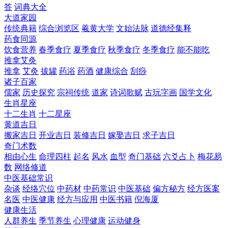
答
词典大全
大道家园
传统典籍
综合浏览区
羲黄大学
文始法脉
道德经集释
药食同源
饮食营养
春季食疗
夏季食疗
秋季食疗
冬季食疗
能不能吃
推拿艾灸
推拿
艾灸
拔罐
药浴
药酒
健康综合
刮痧
诸子百家
儒家
历史探究
宗祠传统
道家
诗词歌赋
古玩字画
国学文化
生肖星座
十二生肖
十二星座
黄道吉日
搬家吉日
开业吉日
装修吉日
嫁娶吉日
求子吉日
奇门术数
相由心生
命理四柱
起名
风水
血型
奇门基础
六爻占卜
梅花易
数
网络修道
中医基础常识
杂谈
经络穴位
中药材
中药常识
中医基础
偏方秘方
经方医案
名医
中医健康
经方与应用
中医书籍
倪海厦
健康生活
人群养生
季节养生
心理健康
运动健身