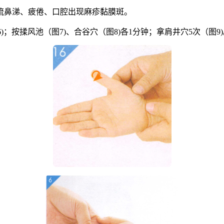
流鼻涕、疲倦、口腔出现麻疹黏膜斑。
6)；按揉风池（图7)、合谷穴（图8)各1分钟；拿肩井穴5次（图9