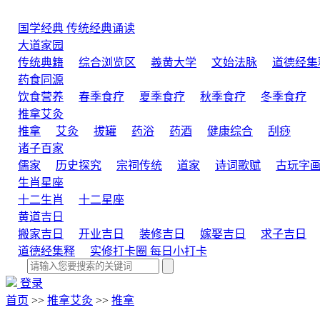
国学经典
传统经典诵读
大道家园
传统典籍
综合浏览区
羲黄大学
文始法脉
道德经集
药食同源
饮食营养
春季食疗
夏季食疗
秋季食疗
冬季食疗
推拿艾灸
推拿
艾灸
拔罐
药浴
药酒
健康综合
刮痧
诸子百家
儒家
历史探究
宗祠传统
道家
诗词歌赋
古玩字
生肖星座
十二生肖
十二星座
黄道吉日
搬家吉日
开业吉日
装修吉日
嫁娶吉日
求子吉日
道德经集释
实修打卡圈
每日小打卡
登录
首页
>>
推拿艾灸
>>
推拿