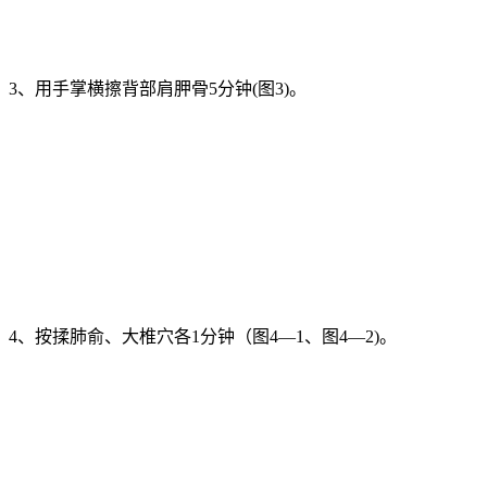
3、用手掌横擦背部肩胛骨5分钟(图3)。
4、按揉肺俞、大椎穴各1分钟（图4—1、图4—2)。