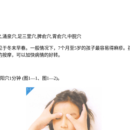
,涌泉穴,足三里穴,脾俞穴,胃俞穴,中脘穴
见于冬末早春。一般情况下，7个月至5岁的孩子最容易得麻疹。
的按摩，可以加快病情的好转。
1分钟 (图1—1、图1—2)。