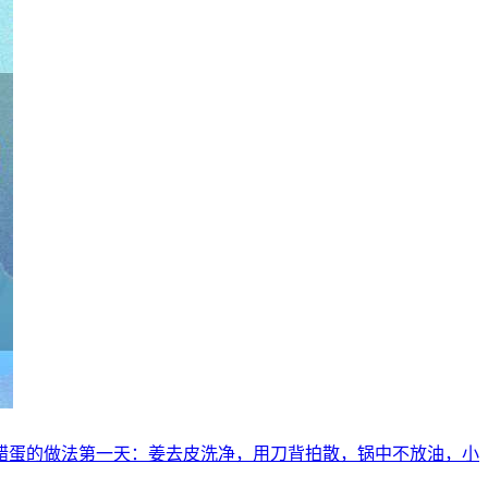
姜醋蛋的做法第一天：姜去皮洗净，用刀背拍散，锅中不放油，小