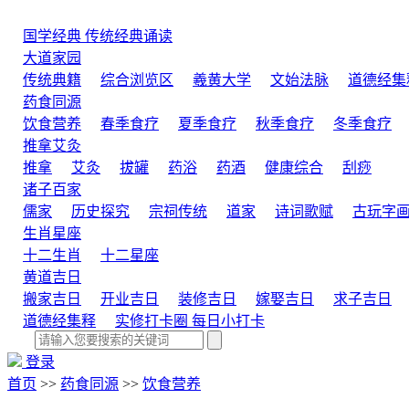
国学经典
传统经典诵读
大道家园
传统典籍
综合浏览区
羲黄大学
文始法脉
道德经集
药食同源
饮食营养
春季食疗
夏季食疗
秋季食疗
冬季食疗
推拿艾灸
推拿
艾灸
拔罐
药浴
药酒
健康综合
刮痧
诸子百家
儒家
历史探究
宗祠传统
道家
诗词歌赋
古玩字
生肖星座
十二生肖
十二星座
黄道吉日
搬家吉日
开业吉日
装修吉日
嫁娶吉日
求子吉日
道德经集释
实修打卡圈
每日小打卡
登录
首页
>>
药食同源
>>
饮食营养