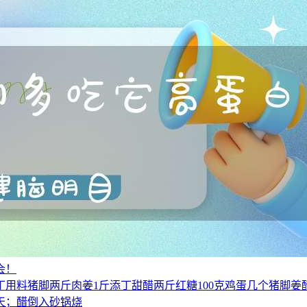
会！
用料猪脚两斤肉姜1斤添丁甜醋两斤红糖100克鸡蛋几个猪脚
天；醋倒入砂锅烧