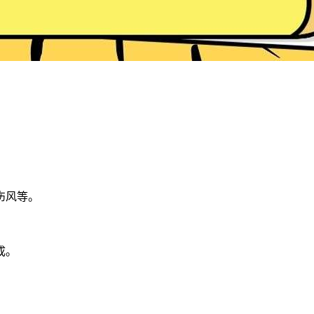
伤风等。
成。