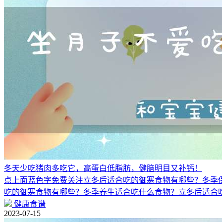
冬天少吃猪肉多吃它，高蛋白低脂肪，健脑明目又补钙！
点上面蓝色字免费关注立冬后适合吃的御寒食物有哪些？冬季
吃的御寒食物有哪些？冬季养生适合吃什么食物？立冬后适合
健康食谱
2023-07-15