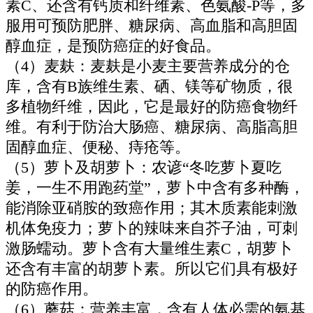
素C、还含有钙质和纤维素、色氨酸-P等，多
服用可预防肥胖、糖尿病、高血脂和高胆固
醇血症，是预防癌症的好食品。
（4）麦麸：麦麸是小麦主要营养成分的仓
库，含有B族维生素、硒、镁等矿物质，很
多植物纤维，因此，它是最好的防癌食物纤
维。有利于防治大肠癌、糖尿病、高脂高胆
固醇血症、便秘、痔疮等。
（5）萝卜及胡萝卜：农谚“冬吃萝卜夏吃
姜，一生不用跑药堂”，萝卜中含有多种酶，
能消除亚硝胺的致癌作用；其木质素能刺激
机体免疫力；萝卜的辣味来自芥子油，可刺
激肠蠕动。萝卜含有大量维生素C，胡萝卜
还含有丰富的胡萝卜素。所以它们具有极好
的防癌作用。
（6）蘑菇：营养丰富，含有人体必需的氨基