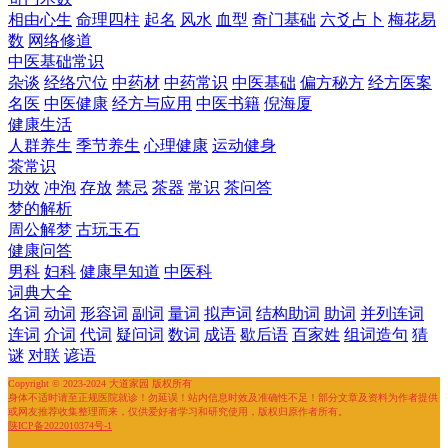
相由心生
命理四柱
起名
风水
血型
奇门基础
六爻占卜
梅花易
数
网络修道
中医基础常识
杂谈
经络穴位
中药材
中药常识
中医基础
偏方秘方
经方医案
名医
中医健康
经方与应用
中医书籍
倪海厦
健康生活
人群养生
季节养生
心理健康
运动健身
茶常识
功效
冲泡
存放
禁忌
茶器
常识
茶问答
梦的解析
周公解梦
古玩玉石
健康问答
男科
妇科
健康早知道
中医科
词典大全
名词
动词
形容词
副词
量词
拟声词
结构助词
助词
并列连词
连词
介词
代词
疑问词
数词
成语
歇后语
百家姓
组词造句
猜
谜
对联
谚语
Copyright © 2023-2024 大道家园 版权所有
身体不适时请至正规医院就诊！勿延误！站内信息时效及准确性不足！部分文章及资料为作者提供
或网友推荐收集整理而来，仅供爱好者学习和研究使用，版权归原作者所有。
陕ICP备2022010374号-1