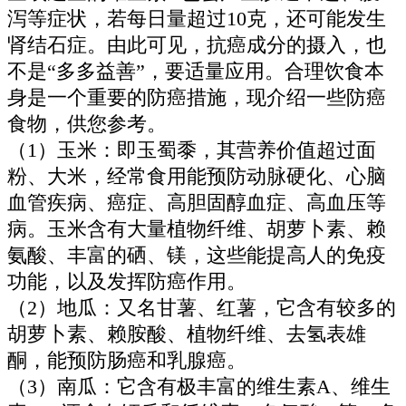
泻等症状，若每日量超过10克，还可能发生
肾结石症。由此可见，抗癌成分的摄入，也
不是“多多益善”，要适量应用。合理饮食本
身是一个重要的防癌措施，现介绍一些防癌
食物，供您参考。
（1）玉米：即玉蜀黍，其营养价值超过面
粉、大米，经常食用能预防动脉硬化、心脑
血管疾病、癌症、高胆固醇血症、高血压等
病。玉米含有大量植物纤维、胡萝卜素、赖
氨酸、丰富的硒、镁，这些能提高人的免疫
功能，以及发挥防癌作用。
（2）地瓜：又名甘薯、红薯，它含有较多的
胡萝卜素、赖胺酸、植物纤维、去氢表雄
酮，能预防肠癌和乳腺癌。
（3）南瓜：它含有极丰富的维生素A、维生