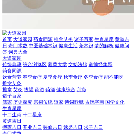
首页
大道家园
药食同源
推拿艾灸
诸子百家
生肖星座
黄道吉
日
奇门术数
中医基础常识
健康生活
茶常识
梦的解析
健康问
答
词典大全
大道家园
传统典籍
综合浏览区
羲黄大学
文始法脉
道德经集释
药食同源
饮食营养
春季食疗
夏季食疗
秋季食疗
冬季食疗
能不能吃
推拿艾灸
推拿
艾灸
拔罐
药浴
药酒
健康综合
刮痧
诸子百家
儒家
历史探究
宗祠传统
道家
诗词歌赋
古玩字画
国学文化
生肖星座
十二生肖
十二星座
黄道吉日
搬家吉日
开业吉日
装修吉日
嫁娶吉日
求子吉日
奇门术数