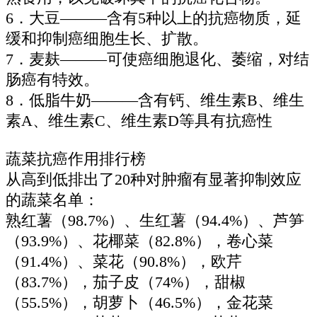
6．大豆———含有5种以上的抗癌物质，延
缓和抑制癌细胞生长、扩散。
7．麦麸———可使癌细胞退化、萎缩，对结
肠癌有特效。
8．低脂牛奶———含有钙、维生素B、维生
素A、维生素C、维生素D等具有抗癌性
蔬菜抗癌作用排行榜
从高到低排出了20种对肿瘤有显著抑制效应
的蔬菜名单：
熟红薯（98.7%）、生红薯（94.4%）、芦笋
（93.9%）、花椰菜（82.8%），卷心菜
（91.4%）、菜花（90.8%），欧芹
（83.7%），茄子皮（74%），甜椒
（55.5%），胡萝卜（46.5%），金花菜