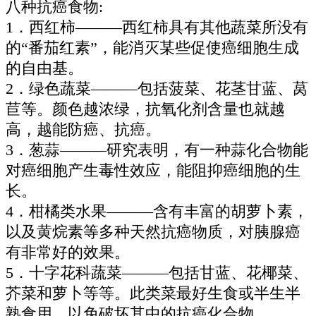
八种抗癌食物:
1．西红柿———西红柿具有其他蔬菜所没有
的“番茄红素”，能消灭某些促使癌细胞生成
的自由基。
2．绿色蔬菜———包括菠菜、花茎甘蓝、莴
苣等。颜色越浓绿，抗氧化剂含量也就越
高，越能防癌、抗癌。
3．葱蒜———研究表明，有一种蒜化合物能
对癌细胞产生毒性效应，能阻抑癌细胞的生
长。
4．柑橘类水果———含有丰富的胡萝卜素，
以及黄烷素等多种天然抗癌物质，对胰腺癌
有非常好的效果。
5．十字花科蔬菜———包括甘蓝、花椰菜、
芥菜和萝卜等等。此类菜最好生食或半生半
熟食用，以免破坏其中的抗癌化合物。