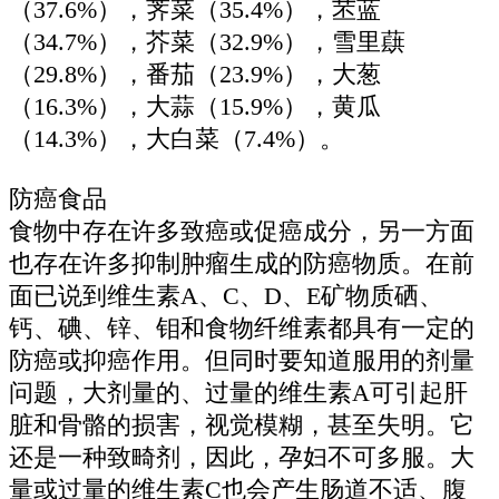
（37.6%），荠菜（35.4%），苤蓝
（34.7%），芥菜（32.9%），雪里蕻
（29.8%），番茄（23.9%），大葱
（16.3%），大蒜（15.9%），黄瓜
（14.3%），大白菜（7.4%）。
防癌食品
食物中存在许多致癌或促癌成分，另一方面
也存在许多抑制肿瘤生成的防癌物质。在前
面已说到维生素A、C、D、E矿物质硒、
钙、碘、锌、钼和食物纤维素都具有一定的
防癌或抑癌作用。但同时要知道服用的剂量
问题，大剂量的、过量的维生素A可引起肝
脏和骨骼的损害，视觉模糊，甚至失明。它
还是一种致畸剂，因此，孕妇不可多服。大
量或过量的维生素C也会产生肠道不适、腹