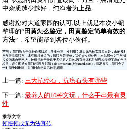
庸”状态的田黄石价值最高，而且，油滑透光
中杂质越少越好，纯净者为上品。
感谢您对大道家园的认可,以上就是本次小编
整理的“
田黄怎么鉴定，田黄鉴定简单有效的
方法
”，希望能帮到各位小伙伴。
声明：
我们致力于保护作者版权，注重分享，被刊用文章因无法核实真实出处，未能及时
与作者取得联系，或有版权异议的，请联系管理员，我们会立即处理，本站部分文字与图
片资源来自于网络，转载是出于传递更多信息之目的,若有来源标注错误或侵犯了您的合法
权益，请立即通知我们(管理员邮箱：douchuanxin@foxmail.com)，情况属实，我们会第
一时间予以删除，并同时向您表示歉意,谢谢!
上一篇:
三大抗癌石，抗癌石头有哪些
下一篇:
最养人的10种文玩，什么手串最有灵
性
推荐文章
顿悟顿成无为法真传