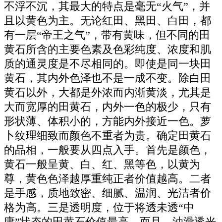
不浮不沉，其最大的特点是毫无“火气”，并
且以黄色为主。无论红田、黑田、白田，都
有一层“帝王之气”，带有黄味，但不同的田
黄石所含的主要色素及色彩纯度、浓度和肌
质的通灵度是不尽相同的。即使是同一块田
黄石，其内外色泽也不是一成不变。除白田
黄石以外，大都是外浓而内渐黄淡，尤其是
大而宽厚的田黄石，内外一色的极少，只有
形状薄、体积小的，方能内外接近一色。萝
卜纹理细致而颜色不重者为贵。确定田黄石
的品相，一般要从四点入手。首先是颜色，
黄石一般呈黄、白、红、黑等色，以黄为
尊，黄色色泽越厚重纯正者价值越高。二者
是手感，质地致密、细腻、温润、光洁者价
格为高。三是透明度，位于将透未透“中