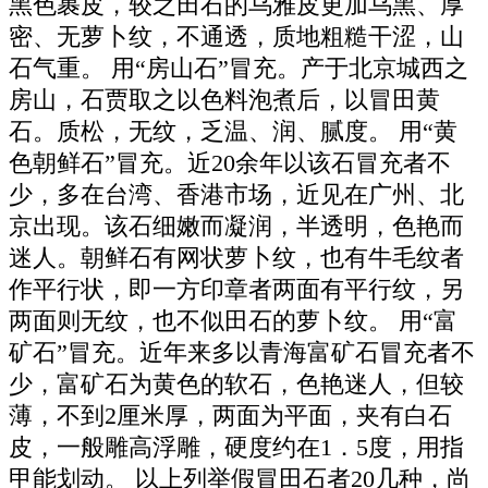
黑色裹皮，较之田石的乌雅皮更加乌黑、厚
密、无萝卜纹，不通透，质地粗糙干涩，山
石气重。 用“房山石”冒充。产于北京城西之
房山，石贾取之以色料泡煮后，以冒田黄
石。质松，无纹，乏温、润、腻度。 用“黄
色朝鲜石”冒充。近20余年以该石冒充者不
少，多在台湾、香港市场，近见在广州、北
京出现。该石细嫩而凝润，半透明，色艳而
迷人。朝鲜石有网状萝卜纹，也有牛毛纹者
作平行状，即一方印章者两面有平行纹，另
两面则无纹，也不似田石的萝卜纹。 用“富
矿石”冒充。近年来多以青海富矿石冒充者不
少，富矿石为黄色的软石，色艳迷人，但较
薄，不到2厘米厚，两面为平面，夹有白石
皮，一般雕高浮雕，硬度约在1．5度，用指
甲能划动。 以上列举假冒田石者20几种，尚