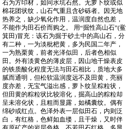
石为方印材，如同水坑石然。无萝卜纹或似
棉花团状纹，山石气重且含砂砾者。因无地
热养之，缺少氧化作用，温润度自然也差，
不能作为田石价而购之。 用“掘性高山石”(鲎
箕田)冒充：该石为掘于砂土中的高山石，分
有二种，一为淡枇杷黄，多为民国二年产，
一为熟栗黄，前者光泽似田，后者色相似
田。外有淡黄色的薄皮层，因山地干燥表皮
的铁质酸化程度无法与田石相比，质地大多
腻而通明，但松软温润度远不及田黄，亮丽
度亦差，无宝气溢出感，萝卜纹呈粽粒状，
但田黄的粽粒状比较溶化，掘高山的粽粒却
呈未溶化状，且粗而显露，如橘囊纹。偶有
绵砂或红点。色泽外表一层似田石，内则泛
白，有红格，色鲜如血缕，且干燥，又时伴
有原矿产的岩层色格，不若田石红格，多显