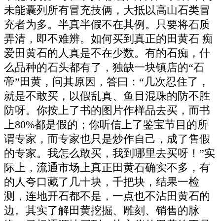
未能囊列所有冒充技俩，大抵以高山石类冒
充者为多。半真半假不在其例。只要将石质
弄清，即不难辨。如何买到真正的田黄石 痴
爱田黄石的人真是不在少数。有的石痴，什
么品种的石头都有了，独缺一块镇店的“石
帝”田黄，问其原因，答曰：“几次忍住了，
就是不敢买，以假乱真、鱼目混珠的防不胜
防呀。你按上了书的图片作样品去买，而书
上80%都是假的；你听信上了鉴宝节目的所
谓专家，而专家也只是炒作自己，成了售假
的专家。我怎么敢买，我到哪里去买呀！”实
际上，流通市场上真正田黄石确实不多，有
的人夸口藏了几十块，千把块，结果一检
测，连地开石都不是，一点也不沾田黄石的
边。其实了解田黄挖掘、雕刻、销售的脉