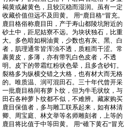
褐黄或赭黄色，且较沉稳而湿润。虽有一定
收藏价值但远不及田黄。 用“鹿目格”冒充。
鹿目格俗称鹿目田，产于寿山都陵坑附近的
砂土中，距尼姑寮不远。为块状独石，比重
大。多色暗如桐油黄，少数也有灰、黑、白
者，肌理通常皆浑浊不透，质粗而干涩。常
裹黄皮，多薄，亦有带乳白色皮者，不透
明。皮下的带霜红粉状色晕，且多含砂钉。
裂格多为纵横交错之大格，也有材大而无格
的。唯质温、润可混田石。三十年代曾开采
一批鹿目格间有萝卜纹，但为牛毛状纹，与
田石各种萝卜纹都不似，不难辨。藏家购买
鹿目保值者，多与雕工联系起来，如有林清
卿、周宝庭、林文举等名师雕刻者，上等的
鹿目将比值于中等田黄。 用“碓下黄石”冒充