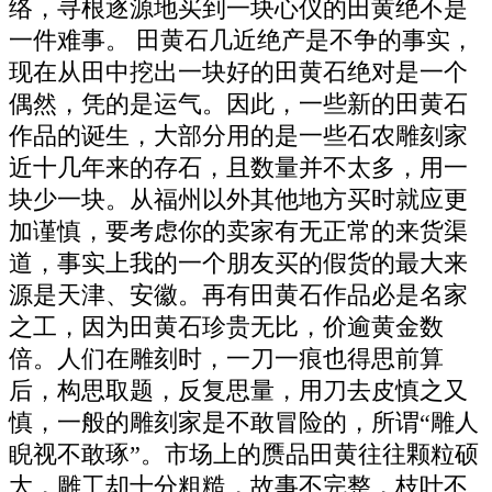
络，寻根逐源地买到一块心仪的田黄绝不是
一件难事。 田黄石几近绝产是不争的事实，
现在从田中挖出一块好的田黄石绝对是一个
偶然，凭的是运气。因此，一些新的田黄石
作品的诞生，大部分用的是一些石农雕刻家
近十几年来的存石，且数量并不太多，用一
块少一块。从福州以外其他地方买时就应更
加谨慎，要考虑你的卖家有无正常的来货渠
道，事实上我的一个朋友买的假货的最大来
源是天津、安徽。再有田黄石作品必是名家
之工，因为田黄石珍贵无比，价逾黄金数
倍。人们在雕刻时，一刀一痕也得思前算
后，构思取题，反复思量，用刀去皮慎之又
慎，一般的雕刻家是不敢冒险的，所谓“雕人
睨视不敢琢”。市场上的赝品田黄往往颗粒硕
大，雕工却十分粗糙，故事不完整，枝叶不