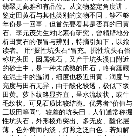
翡翠更高雅和有品位。从文物鉴定角度讲，
鉴定田黄石与其他类别的文物不同，够不够
年份是一回事，但首先要看其是否真的田黄
石。李元茂先生对此素有研究，曾精辟地分
析田黄石的假冒与辨别，特摘引如下，以飨
读者。 用“掘性坑头石”冒充。掘性坑头石俗
称坑头田，因属独石，又产于坑头溪口附近
的砂土中，是一种未成熟的田石，略有蕴藏
在泥土中的温润，细度也极近田黄，润度与
亮度与田石无异，由于酸化较透，极似下坂
田黄。萝卜纹略显齐直，呈水流纹状，或牛
毛纹状。可见石质比较结脆。优秀者“价值与
三坂田等同”。较差的坑头田，人们通常称掘
性坑头石，外形棱角突出、多无皮、酸化层
薄，色外黄而内淡，灯照之泛白色，若如解