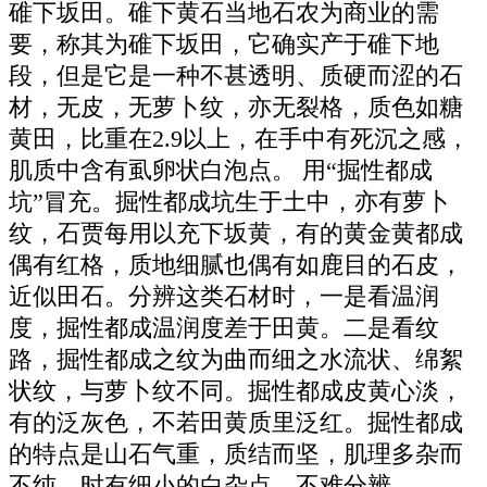
碓下坂田。碓下黄石当地石农为商业的需
要，称其为碓下坂田，它确实产于碓下地
段，但是它是一种不甚透明、质硬而涩的石
材，无皮，无萝卜纹，亦无裂格，质色如糖
黄田，比重在2.9以上，在手中有死沉之感，
肌质中含有虱卵状白泡点。 用“掘性都成
坑”冒充。掘性都成坑生于土中，亦有萝卜
纹，石贾每用以充下坂黄，有的黄金黄都成
偶有红格，质地细腻也偶有如鹿目的石皮，
近似田石。分辨这类石材时，一是看温润
度，掘性都成温润度差于田黄。二是看纹
路，掘性都成之纹为曲而细之水流状、绵絮
状纹，与萝卜纹不同。掘性都成皮黄心淡，
有的泛灰色，不若田黄质里泛红。掘性都成
的特点是山石气重，质结而坚，肌理多杂而
不纯，时有细小的白杂点，不难分辨。