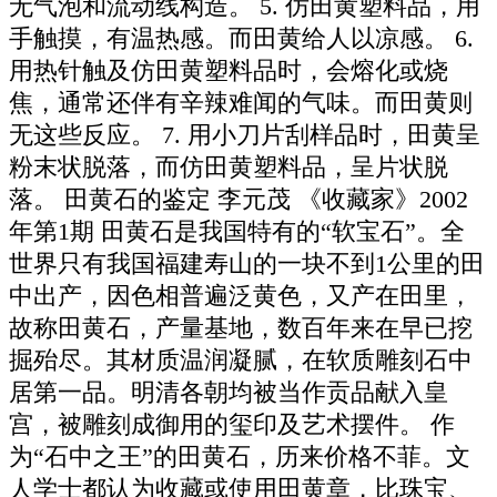
无气泡和流动线构造。 5. 仿田黄塑料品，用
手触摸，有温热感。而田黄给人以凉感。 6.
用热针触及仿田黄塑料品时，会熔化或烧
焦，通常还伴有辛辣难闻的气味。而田黄则
无这些反应。 7. 用小刀片刮样品时，田黄呈
粉末状脱落，而仿田黄塑料品，呈片状脱
落。 田黄石的鉴定 李元茂 《收藏家》2002
年第1期 田黄石是我国特有的“软宝石”。全
世界只有我国福建寿山的一块不到1公里的田
中出产，因色相普遍泛黄色，又产在田里，
故称田黄石，产量基地，数百年来在早已挖
掘殆尽。其材质温润凝腻，在软质雕刻石中
居第一品。明清各朝均被当作贡品献入皇
宫，被雕刻成御用的玺印及艺术摆件。 作
为“石中之王”的田黄石，历来价格不菲。文
人学士都认为收藏或使用田黄章，比珠宝、