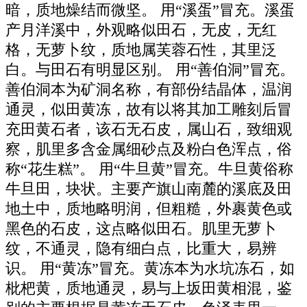
暗，质地燥结而微坚。 用“溪蛋”冒充。溪蛋
产月洋溪中，外观略似田石，无皮，无红
格，无萝卜纹，质地属芙蓉石性，其里泛
白。与田石有明显区别。 用“善伯洞”冒充。
善伯洞本为矿洞名称，有部份结晶体，温润
通灵，似田黄冻，故有以将其加工雕刻后冒
充田黄石者，该石无石皮，属山石，致细观
察，肌里多含金属细砂点及粉白色浑点，俗
称“花生糕”。 用“牛旦黄”冒充。牛旦黄俗称
牛旦田，块状。主要产旗山南麓的溪底及田
地土中，质地略明润，但粗糙，外裹黄色或
黑色的石皮，这点略似田石。肌里无萝卜
纹，不通灵，隐有细白点，比重大，易辨
识。 用“黄冻”冒充。黄冻本为水坑冻石，如
枇杷黄，质地通灵，易与上坂田黄相混，鉴