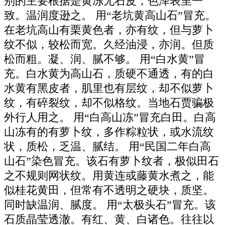
别的主要根据是黄冻无石皮，色泽表里一
致。温润度逊之。 用“老坑黄高山石”冒充。
在老坑高山有栗黄色者，亦有纹，但与萝卜
纹不似，较松而宽。久经油浸，亦润。但质
松而粗。凝、润、腻不够。 用“白水黄”冒
充。白水黄为高山石，质硬不通透，有的白
水黄有黑皮者，肌里也有层纹，却不似萝卜
纹，有碎裂纹，却不似格纹。当地石贾骗极
外行人用之。 用“白高山冻”冒充白田。白高
山冻有的有萝卜纹，多作粽粒状，或水流纹
状，质松，乏温、腻结。 用“民国二年白高
山石”染色冒充。该石有萝卜纹者，极似田石
之不规则网状纹。用黄连或藤黄水煮之，能
似桂花黄田，但常有不透明之硬块，质坚。
同时缺温润、腻度。 用“太极头石”冒充。该
石质晶莹透澈。有红、黄、白诸色。往往以