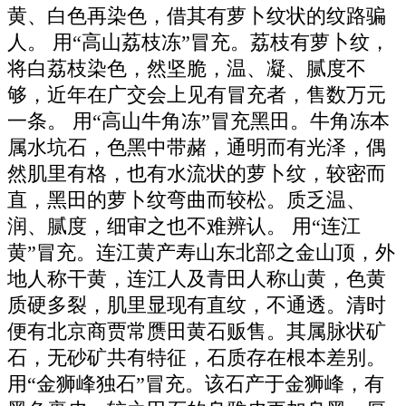
黄、白色再染色，借其有萝卜纹状的纹路骗
人。 用“高山荔枝冻”冒充。荔枝有萝卜纹，
将白荔枝染色，然坚脆，温、凝、腻度不
够，近年在广交会上见有冒充者，售数万元
一条。 用“高山牛角冻”冒充黑田。牛角冻本
属水坑石，色黑中带赭，通明而有光泽，偶
然肌里有格，也有水流状的萝卜纹，较密而
直，黑田的萝卜纹弯曲而较松。质乏温、
润、腻度，细审之也不难辨认。 用“连江
黄”冒充。连江黄产寿山东北部之金山顶，外
地人称干黄，连江人及青田人称山黄，色黄
质硬多裂，肌里显现有直纹，不通透。清时
便有北京商贾常赝田黄石贩售。其属脉状矿
石，无砂矿共有特征，石质存在根本差别。
用“金狮峰独石”冒充。该石产于金狮峰，有