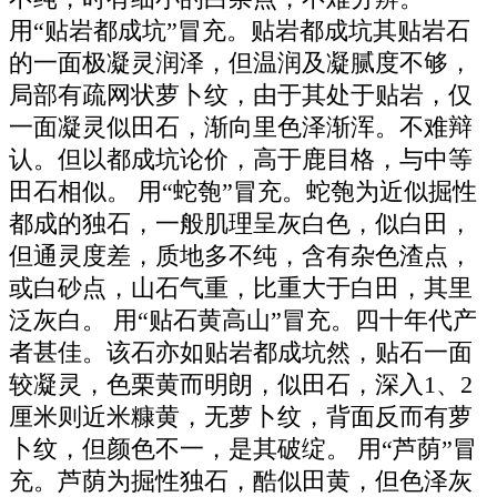
用“贴岩都成坑”冒充。贴岩都成坑其贴岩石
的一面极凝灵润泽，但温润及凝腻度不够，
局部有疏网状萝卜纹，由于其处于贴岩，仅
一面凝灵似田石，渐向里色泽渐浑。不难辩
认。但以都成坑论价，高于鹿目格，与中等
田石相似。 用“蛇匏”冒充。蛇匏为近似掘性
都成的独石，一般肌理呈灰白色，似白田，
但通灵度差，质地多不纯，含有杂色渣点，
或白砂点，山石气重，比重大于白田，其里
泛灰白。 用“贴石黄高山”冒充。四十年代产
者甚佳。该石亦如贴岩都成坑然，贴石一面
较凝灵，色栗黄而明朗，似田石，深入1、2
厘米则近米糠黄，无萝卜纹，背面反而有萝
卜纹，但颜色不一，是其破绽。 用“芦荫”冒
充。芦荫为掘性独石，酷似田黄，但色泽灰