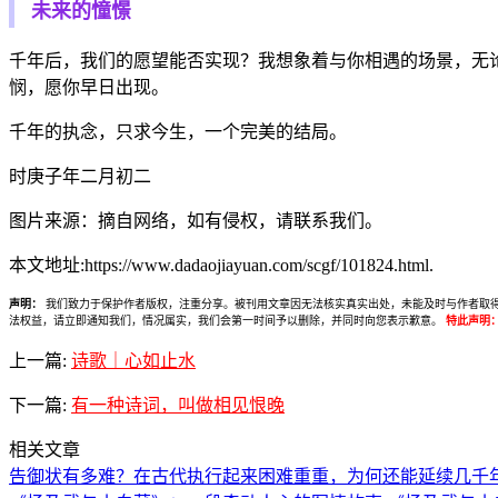
未来的憧憬
千年后，我们的愿望能否实现？我想象着与你相遇的场景，无
悯，愿你早日出现。
千年的执念，只求今生，一个完美的结局。
时庚子年二月初二
图片来源：摘自网络，如有侵权，请联系我们。
本文地址:https://www.dadaojiayuan.com/scgf/101824.html.
声明：
我们致力于保护作者版权，注重分享。被刊用文章因无法核实真实出处，未能及时与作者取得联系，
法权益，请立即通知我们，情况属实，我们会第一时间予以删除，并同时向您表示歉意。
特此声明
上一篇:
诗歌｜心如止水
下一篇:
有一种诗词，叫做相见恨晚
相关文章
告御状有多难？在古代执行起来困难重重，为何还能延续几千