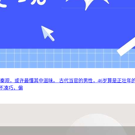
宗秦观，或许最懂其中滋味。 古代当官的男性，46岁算是正壮
不凑巧，偏