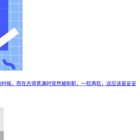
年的时候。而在志得意满时突然被削职，一贬再贬，这应该是妥妥