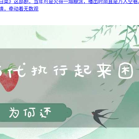
白菜》这部剧，当年可是火得一塌糊涂，播出时简直是万人空巷
情，牵动着无数观