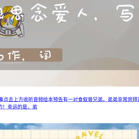
前故事点击上方收听音频绘本预告有一对食蚁兽兄弟。弟弟非常崇
的！幸运的是，弟