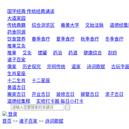
国学经典
传统经典诵读
大道家园
传统典籍
综合浏览区
羲黄大学
文始法脉
道德经集
药食同源
饮食营养
春季食疗
夏季食疗
秋季食疗
冬季食疗
推拿艾灸
推拿
艾灸
拔罐
药浴
药酒
健康综合
刮痧
诸子百家
儒家
历史探究
宗祠传统
道家
诗词歌赋
古玩字
生肖星座
十二生肖
十二星座
黄道吉日
搬家吉日
开业吉日
装修吉日
嫁娶吉日
求子吉日
道德经集释
实修打卡圈
每日小打卡
登录
首页
>>
诸子百家
>>
诗词歌赋