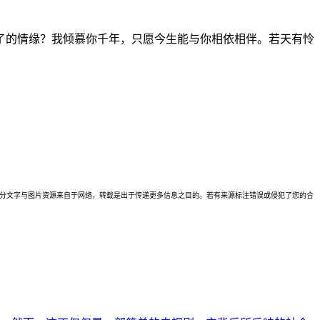
了的情缘？我倾慕你千年，只愿今生能与你相依相伴。若天有怜
理。本站部分文字与图片资源来自于网络，转载是出于传递更多信息之目的。若有来源标注错误或侵犯了您的合