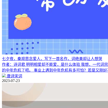
七夕夜，秦观思念爱人，写下一首名作，词绝美却让人想哭
作者：诗词君 明明相爱却不能爱，是什么体验 我想，一代词
的中年危机了吧。 事业上遇到中年危机有多可怕？若是又刚好
唐诗宋词
2023-07-23