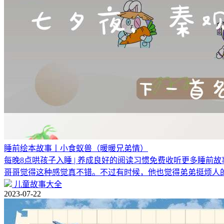
睡前绘本故事丨小食蚁兽（暖暖兄弟情）
每晚8点哄孩子入睡 | 养成良好的阅读习惯免费收听更多睡
哥哥觉得这种感觉真不错。不过有时候，他也觉得弟弟挺烦人
儿童故事大全
2023-07-22